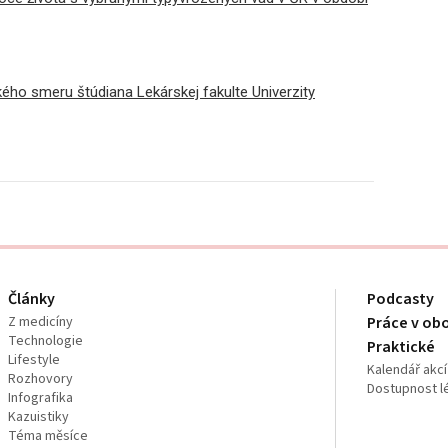
kého smeru štúdiana Lekárskej fakulte Univerzity
Články
Podcasty
Z medicíny
Práce v ob
Technologie
Praktické
Lifestyle
Kalendář akcí
Rozhovory
Dostupnost l
Infografika
Kazuistiky
Téma měsíce