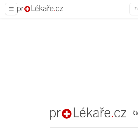
proLékaře.cz
Čl
proLékaře.cz