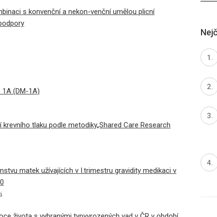
ombinaci s konvenční a nekon-venční umělou plicní
 podpory
Nejč
s 1A (DM-1A)
 krevního tlaku podle metodiky„Shared Care Research
tvu matek užívajících v I.trimestru gravidity medikaci v
00
á
 roce života s vybranými typyvrozených vad v ČR v období