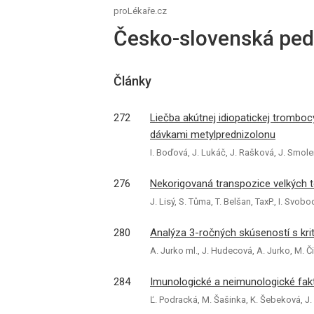
proLékaře.cz
Česko-slovenská pedi
Články
272
Liečba akútnej idiopatickej tromboc
dávkami metylprednizolonu
I. Boďová, J. Lukáč, J. Rašková, J. Smol
276
Nekorigovaná transpozice velkých 
J. Lisý, S. Tůma, T. Belšan, TaxP., I. Svob
280
Analýza 3-ročných skúseností s kr
A. Jurko ml., J. Hudecová, A. Jurko, M. Č
284
Imunologické a neimunologické fakto
Ľ. Podracká, M. Šašinka, K. Šebeková, J. 