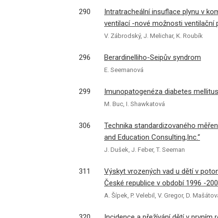
290
Intratracheální insuflace plynu v k
ventilací -nové možnosti ventilační
V. Zábrodský, J. Melichar, K. Roubík
296
Berardinelliho-Seipův syndrom
E. Seemanová
299
Imunopatogenéza diabetes mellitu
M. Buc, I. Shawkatová
306
Technika standardizovaného měření
and Education Consulting,Inc.“
J. Dušek, J. Feber, T. Seeman
311
Výskyt vrozených vad u dětí v potoms
České republice v období 1996 -20
A. Šípek, P. Velebil, V. Gregor, D. Mašátov
320
Incidence a přežívání dětí v prvním