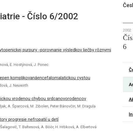
Čes
atrie - Číslo 6/2002
2002
Čís
6
ytopenickej purpury -porovnanie výsledkov liečby rôznymi
enová, E. Hostýnová, J. Ponec
Č
tepen komplikovanáencefalomalatickou cystou
Ar
odová, J. Neuwirth
itickou vrodenou chybou srdcanovorodencov
Ak
iljak, A. Šparcová, M. Zibolen, Peter Bánovčin, M. Dragula
I
ry progresie nefropatií u detí
Šalagovič, T. Baltesová, A. Böör, H. Hrbková, A. Elbertová