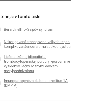
tenější v tomto čísle
Berardinelliho-Seipův syndrom
Nekorigovaná transpozice velkých tepen
komplikovanáencefalomalatickou cystou
Liečba akútnej idiopatickej
trombocytopenickej purpury -porovnanie
výsledkov liečby rôznymi dávkami
metylprednizolonu
Imunopatogenéza diabetes mellitus 1A
(DM-1A)