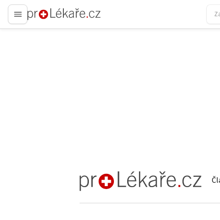
proLékaře.cz
Čl
proLékaře.cz