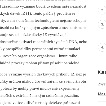
ad zásadního významu budiž uvedena naše neznalost
zkých dávek IZ (1). Tento palčivý problém se
vity, a ani s dnešními technologiemi nejsme schopni
 působí na buňky stejným způsobem a mechanismem
tuje se, zda nízké dávky IZ vyvolávají
edostatečné aktivaci reparačních systémů DNA, nebo
uňky prospěšné díky permanentní mírné stimulaci
h úrovních organizace organismu –⁠ imunitního
ichůdné procesy mohou přitom působit paralelně.
Kur
 době výrazně vyšších dávkových příkonů IZ, než je
buňky určitou nízkou úroveň záření ke svému životu
Zvyšt
hypotézu by mohly právě iniciované experimenty
Mazo
atořích s extrémně nízkým radiačním pozadím.
ujeme velice citlivé metody detekce poškození