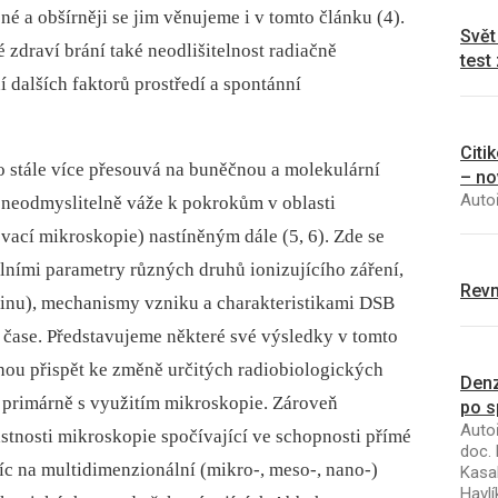
 a obšírněji se jim věnujeme i v tomto článku (4).
Svět
zdraví brání také neodlišitelnost radiačně
test
dalších faktorů prostředí a spontánní
Citi
o stále více přesouvá na buněčnou a molekulární
– no
Autoř
 neodmyslitelně váže k pokrokům v oblasti
vací mikroskopie) nastíněným dále (5, 6). Zde se
ními parametry různých druhů ionizujícího záření,
Revm
tinu), mechanismy vzniku a charakteristikami DSB
 a čase. Představujeme některé své výsledky v tomto
ohou přispět ke změně určitých radiobiologických
Denz
t primárně s využitím mikroskopie. Zároveň
po s
Autoř
stnosti mikroskopie spočívající ve schopnosti přímé
doc. 
íc na multidimenzionální (mikro-, meso-, nano-)
Kasal
Havlí