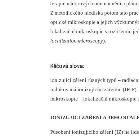
terapie nádorových onemocnění a plánov
Z metodického hlediska potom tato práce
optické mikroskopie a jejích výzkumných
lokalizační mikroskopie s rozlišením j
localization microscopy
).
Klíčová slova:
ionizující záření různých typů – radiač
indukovaná ionizujícím zářením (IRIF) –
mikroskopie – lokalizační mikroskopie
IONIZUJÍCÍ ZÁŘENÍ A JEHO STÁ
Působení ionizujícího záření (IZ) na li