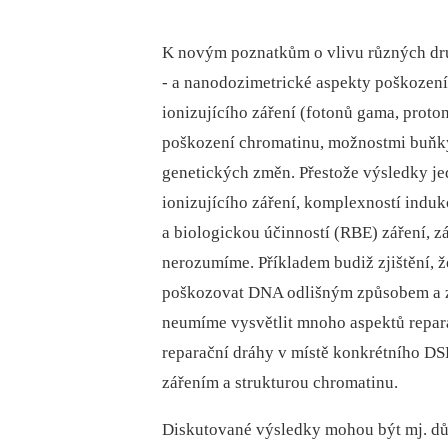
K novým poznatkům o vlivu různých druh
-⁠ a nanodozimetrické aspekty poškození
ionizujícího záření (fotonů gama, proto
poškození chromatinu, možnostmi buňky 
genetických změn. Přestože výsledky je
ionizujícího záření, komplexností in
a biologickou účinností (RBE) záření, z
nerozumíme. Příkladem budiž zjištění,
poškozovat DNA odlišným způsobem a zab
neumíme vysvětlit mnoho aspektů repara
reparační dráhy v místě konkrétního DSB
zářením a strukturou chromatinu.
Diskutované výsledky mohou být mj. důl