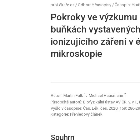
proLékaře.cz
/
Odborné časopisy
/
Časopis lékař
Pokroky ve výzkumu 
buňkách vystavenýc
ionizujícího záření v 
mikroskopie
1
2
Autoři: Martin Falk
; Michael Hausmann
Působiště autorů: Biofyzikální ústav AV ČR, v. v. i.
Vyšlo v časopise:
Čas. Lék. čes. 2020; 159: 286-2
Kategorie: Přehledový článek
Souhrn