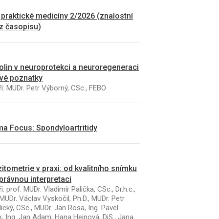
 praktické medicíny 2/2026 (znalostní
 z časopisu)
kolin v neuroprotekci a neuroregeneraci
vé poznatky
i: MUDr. Petr Výborný, CSc., FEBO
a Focus: Spondyloartritidy
itometrie v praxi: od kvalitního snímku
právnou interpretaci
i: prof. MUDr. Vladimír Palička, CSc., Dr.h.c.,
MUDr. Václav Vyskočil, Ph.D., MUDr. Petr
ický, CSc., MUDr. Jan Rosa, Ing. Pavel
k, Ing. Jan Adam, Hana Hejnová, DiS., Jana