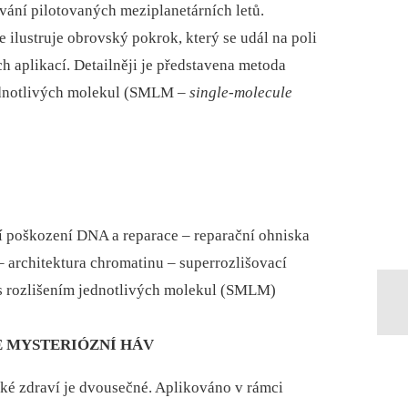
ání pilotovaných meziplanetárních letů.
 ilustruje obrovský pokrok, který se udál na poli
 aplikací. Detailněji je představena metoda
ednotlivých molekul (SMLM –⁠
single-molecule
ní poškození DNA a reparace – reparační ohniska
 architektura chromatinu – superrozlišovací
 s rozlišením jednotlivých molekul (SMLM)
LE MYSTERIÓZNÍ HÁV
dské zdraví je dvousečné. Aplikováno v rámci