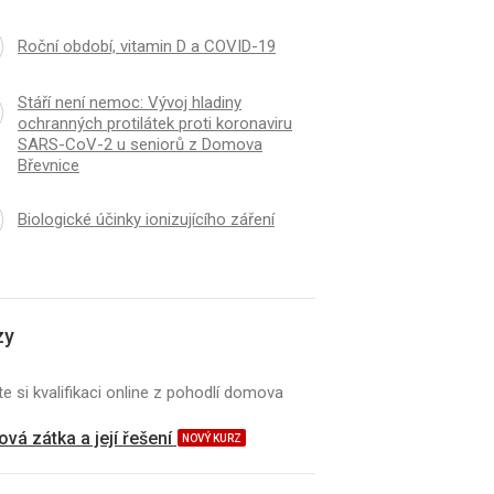
Roční období, vitamin D a COVID-19
Stáří není nemoc: Vývoj hladiny
ochranných protilátek proti koronaviru
SARS-CoV-2 u seniorů z Domova
Břevnice
Biologické účinky ionizujícího záření
zy
e si kvalifikaci online z pohodlí domova
vá zátka a její řešení
NOVÝ KURZ