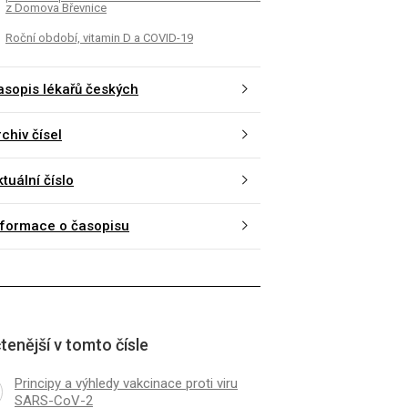
z Domova Břevnice
Roční období, vitamin D a COVID-19
asopis lékařů českých
chiv čísel
tuální číslo
nformace o časopisu
tenější v tomto čísle
Principy a výhledy vakcinace proti viru
SARS-CoV-2