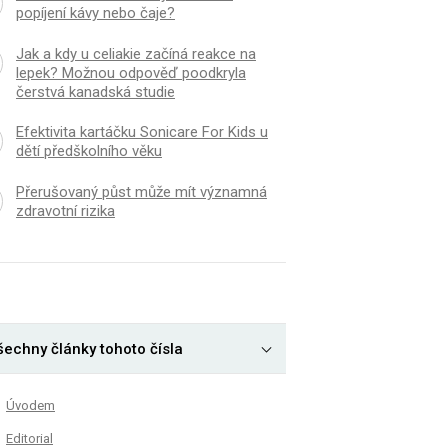
popíjení kávy nebo čaje?
Jak a kdy u celiakie začíná reakce na
lepek? Možnou odpověď poodkryla
čerstvá kanadská studie
Efektivita kartáčku Sonicare For Kids u
dětí předškolního věku
Přerušovaný půst může mít významná
zdravotní rizika
šechny články tohoto čísla
Úvodem
Editorial