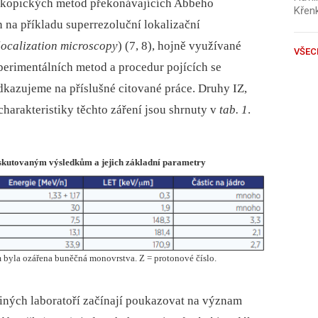
oskopických metod překonávajících Abbeho
Křen
n na příkladu superrezoluční lokalizační
localization microscopy
) (7, 8), hojně využívané
VŠEC
perimentálních metod a procedur pojících se
azujeme na příslušné citované práce. Druhy IZ,
charakteristiky těchto záření jsou shrnuty v
tab. 1
.
 diskutovaným výsledkům a jejich základní parametry
 byla ozářena buněčná monovrstva. Z = protonové číslo.
jiných laboratoří začínají poukazovat na význam