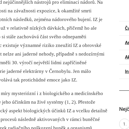
d nejúčinnějších nástrojů pro eliminaci nádorů. Na
osti na závažnosti expozice, k okamžité smrti
tních následků, zejména nádorového bujení. IZ je
už v relativně nízkých dávkách, přičemž ho ale
Č
si stále zachovává část svého odnepaměti
Ar
 existuje významné riziko zneužití IZ a obrovské
it nelze ani jaderné nehody, případně s nedozírnými
Ak
něli 30. výročí největší lidmi zapříčiněné
árie jaderné elektrárny v Černobylu. Jen málo
I
volává tak protichůdné emoce jako IZ.
té míry mysteriózní i z biologického a medicínského
e jeho účinkům na živé systémy (1, 2). Přestože
Nejč
cký aspekt biologických účinků IZ a vcelku detailně
h procesů následně aktivovaných v rámci buněčné
ázek radiačního poškození buněk a organismů