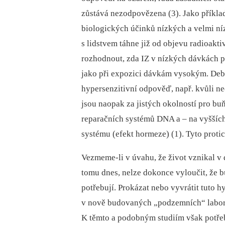
zůstává nezodpovězena (3). Jako příkl
biologických účinků nízkých a velmi ní
s lidstvem táhne již od objevu radioakti
rozhodnout, zda IZ v nízkých dávkách
jako při expozici dávkám vysokým. Deba
hypersenzitivní odpověď, např. kvůli n
jsou naopak za jistých okolností pro b
reparačních systémů DNA a –⁠ na vyššíc
systému (efekt hormeze) (1). Tyto prot
Vezmeme-li v úvahu, že život vznikal v
tomu dnes, nelze dokonce vyloučit, že 
potřebují. Prokázat nebo vyvrátit tuto 
v nově budovaných „podzemních“ labor
K těmto a podobným studiím však potřeb