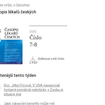
EK VYŠEL V ČASOPISE
opis lékařů českých
2020
Číslo
7-8
Stáhnout celé číslo
v PDF
tenější tento týden
Doc. Jitka Fricová: V USA nasazovali
fentanyl poměrně nekriticky, v Česku je
situace jiná
Jaké zdravotní benefity může mít