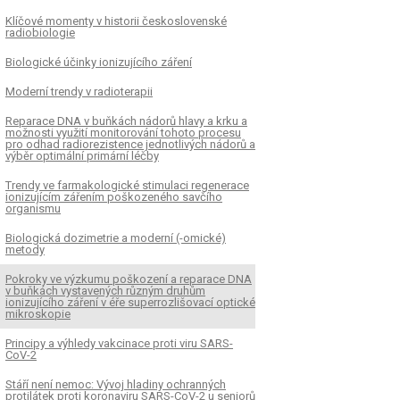
Klíčové momenty v historii československé
radiobiologie
Biologické účinky ionizujícího záření
Moderní trendy v radioterapii
Reparace DNA v buňkách nádorů hlavy a krku a
možnosti využití monitorování tohoto procesu
pro odhad radiorezistence jednotlivých nádorů a
výběr optimální primární léčby
Trendy ve farmakologické stimulaci regenerace
ionizujícím zářením poškozeného savčího
organismu
Biologická dozimetrie a moderní (-omické)
metody
Pokroky ve výzkumu poškození a reparace DNA
v buňkách vystavených různým druhům
ionizujícího záření v éře superrozlišovací optické
mikroskopie
Principy a výhledy vakcinace proti viru SARS-
CoV-2
Stáří není nemoc: Vývoj hladiny ochranných
protilátek proti koronaviru SARS-CoV-2 u seniorů