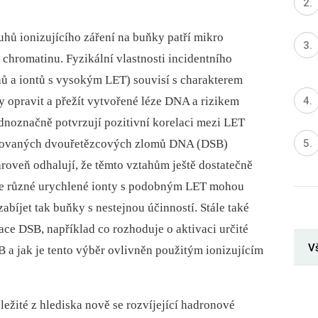
ů ionizujícího záření na buňky patří mikro
 chromatinu. Fyzikální vlastnosti incidentního
nů a iontů s vysokým LET) souvisí s charakterem
opravit a přežít vytvořené léze DNA a rizikem
dnoznačně potvrzují pozitivní korelaci mezi LET
dukovaných dvouřetězcových zlomů DNA (DSB)
ároveň odhalují, že těmto vztahům ještě dostatečně
 že různé urychlené ionty s podobným LET mohou
íjet tak buňky s nestejnou účinností. Stále také
ce DSB, například co rozhoduje o aktivaci určité
V
 a jak je tento výběr ovlivněn použitým ionizujícím
ežité z hlediska nově se rozvíjející hadronové