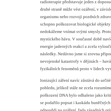
radioterapie představuje jeden z doposu
druhé straně může vést ozáření, v závisl
organismu nebo rozvoji pozdních zdravo
schopno poškozovat biologické objekty 
nedokážeme vnímat svými smysly. Proto 
mystického hávu. V současné době navíc
energie jaderných reakcí a zcela vylouč
následky. Nedávno jsme si zrovna připom
nevojenské katastrofy v dějinách –⁠ hav
fyzikálních fenoménů proto v lidech vy
Ionizující záření navíc zůstává do urči
pohledu, jelikož stále ne zcela rozumím
poškození DNA bylo odhaleno jako kriti
se podařilo popsat i kaskádu buněčnýc
odpovědi na ozáření, řada zásadních ot