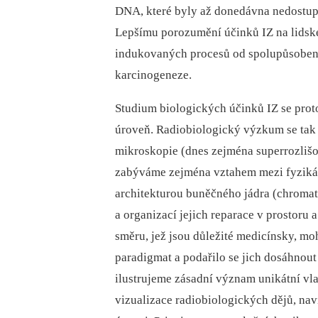
DNA, které byly až donedávna nedostupné
Lepšímu porozumění účinků IZ na lidské 
indukovaných procesů od spolupůsobení 
karcinogeneze.
Studium biologických účinků IZ se prot
úroveň. Radiobiologický výzkum se tak
mikroskopie (dnes zejména superrozlišo
zabýváme zejména vztahem mezi fyzikál
architekturou buněčného jádra (chroma
a organizací jejich reparace v prostoru
směru, jež jsou důležité medicínsky, m
paradigmat a podařilo se jich dosáhnou
ilustrujeme zásadní význam unikátní vla
vizualizace radiobiologických dějů, nav