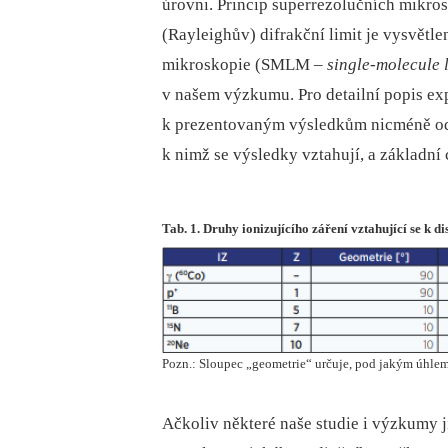
úrovni. Princip superrezolučních mikr
(Rayleighův) difrakční limit je vysvětle
mikroskopie (SMLM –⁠
single-molecule 
v našem výzkumu. Pro detailní popis ex
k prezentovaným výsledkům nicméně odk
k nimž se výsledky vztahují, a základní 
Tab. 1. Druhy ionizujícího záření vztahující se k
Pozn.: Sloupec „geometrie“ určuje, pod jakým úhlem
Ačkoliv některé naše studie i výzkumy 