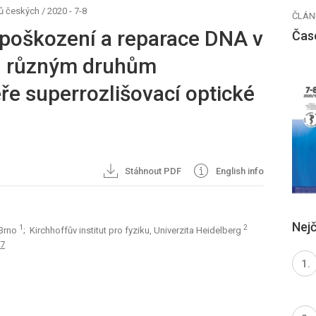
ů českých
/
2020 - 7-8
ČLÁN
poškození a reparace DNA v
Čas
h různým druhům
éře superrozlišovací optické
Stáhnout PDF
English info
Nejč
1
2
, Brno
; Kirchhoffův institut pro fyziku, Univerzita Heidelberg
97