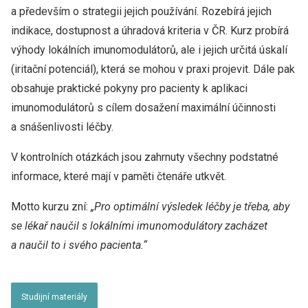
a především o strategii jejich používání. Rozebírá jejich
indikace, dostupnost a úhradová kriteria v ČR. Kurz probírá
výhody lokálních imunomodulátorů, ale i jejich určitá úskalí
(iritační potenciál), která se mohou v praxi projevit. Dále pak
obsahuje praktické pokyny pro pacienty k aplikaci
imunomodulátorů s cílem dosažení maximální účinnosti
a snášenlivosti léčby.
V kontrolních otázkách jsou zahrnuty všechny podstatné
informace, které mají v paměti čtenáře utkvět.
Motto kurzu zní:
„
Pro optimální výsledek léčby je třeba, aby
se lékař naučil s lokálními imunomodulátory zacházet
a naučil to i svého pacienta.“
Studijní materiály