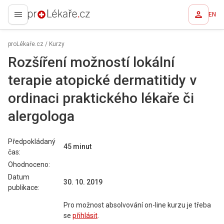
EN
proLékaře.cz
proLékaře.cz
/
Kurzy
Rozšíření možností lokální
terapie atopické dermatitidy v
ordinaci praktického lékaře či
alergologa
Předpokládaný
45 minut
čas:
Ohodnoceno:
Datum
30. 10. 2019
publikace:
Pro možnost absolvování on-line kurzu je třeba
se
přihlásit
.