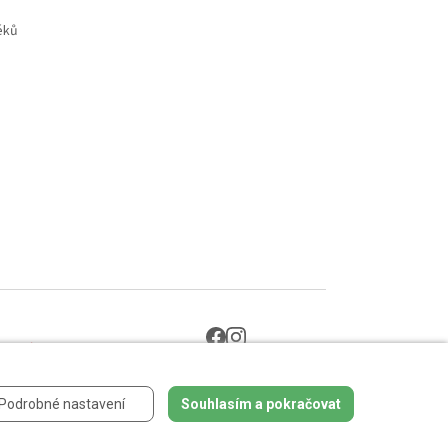
éků
 údajů
.
Podrobné nastavení
Souhlasím a pokračovat