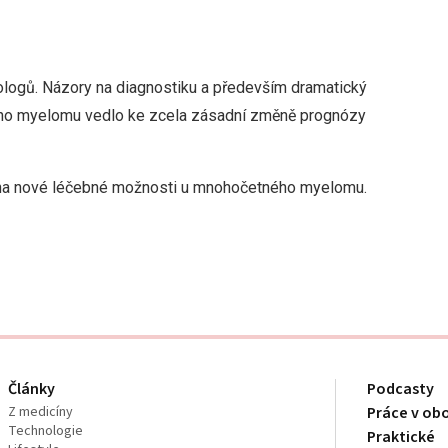
ologů. Názory na diagnostiku a především dramatický
ho myelomu vedlo ke zcela zásadní změně prognózy
d na nové léčebné možnosti u mnohočetného myelomu.
Články
Podcasty
Z medicíny
Práce v ob
Technologie
Praktické