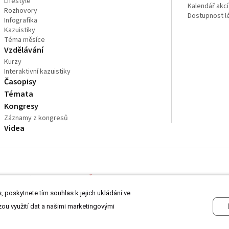
Lifestyle
Kalendář akcí
Rozhovory
Dostupnost l
Infografika
Kazuistiky
Téma měsíce
Vzdělávání
Kurzy
Interaktivní kazuistiky
Časopisy
Témata
Kongresy
Záznamy z kongresů
Videa
 odborníkům ve zdravotnictví.
Čtěte prohlášení
a
Zásady zpracování osobních
 poskytnete tím souhlas k jejich ukládání ve
zou využití dat a našimi marketingovými