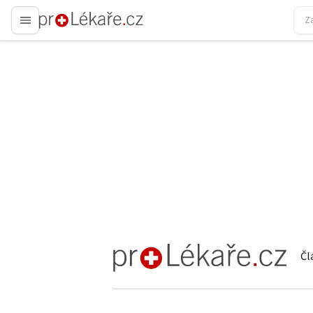
proLékaře.cz
Čl
proLékaře.cz