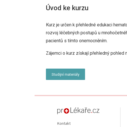
Úvod ke kurzu
Kurz je určen k přehledné edukaci hemat
rozvoj léčebných postupů u mnohočetné
pacientů s tímto onemocněním.
Zájemci o kurz získají přehledný pohle
Studijní materiály
proLékaře.cz
Kontakt