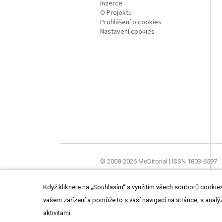
Inzerce
O Projektu
Prohlášení o cookies
Nastavení cookies
© 2008-2026 MeDitorial | ISSN 1803-6597
Stránky proLékaře.cz jsou určeny výhradně
Když kliknete na „Souhlasím“ s využitím všech souborů cookies,
vašem zařízení a pomůže to s vaší navigací na stránce, s analý
aktivitami.