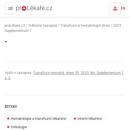
EN
proLékaře.cz
proLékaře.cz
/
Odborné časopisy
/
Transfuze a hematologie dnes
/
2023 -
Supplementum 1
-
Vyšlo v časopise:
Transfuze Hematol. dnes,29, 2023, No. Supplementum 1,
p. 0.
ŠTÍTKY
Hematologie a transfuzní lékařství
Interní lékařství
Onkologie