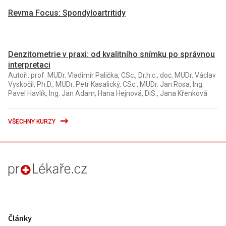
Revma Focus: Spondyloartritidy
Denzitometrie v praxi: od kvalitního snímku po správnou
interpretaci
Autoři: prof. MUDr. Vladimír Palička, CSc., Dr.h.c., doc. MUDr. Václav
Vyskočil, Ph.D., MUDr. Petr Kasalický, CSc., MUDr. Jan Rosa, Ing.
Pavel Havlík, Ing. Jan Adam, Hana Hejnová, DiS., Jana Křenková
VŠECHNY KURZY
proLékaře.cz
Články