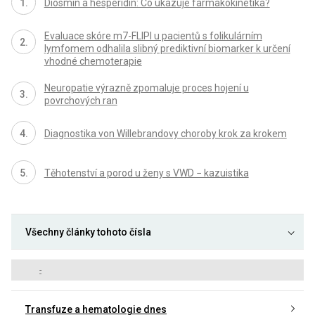
Diosmin a hesperidin: Co ukazuje farmakokinetika?
Evaluace skóre m7-FLIPI u pacientů s folikulárním
lymfomem odhalila slibný prediktivní biomarker k určení
vhodné chemoterapie
Neuropatie výrazně zpomaluje proces hojení u
povrchových ran
Diagnostika von Willebrandovy choroby krok za krokem
Těhotenství a porod u ženy s VWD − kazuistika
Všechny články tohoto čísla
-
Transfuze a hematologie dnes