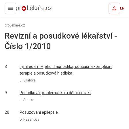
EN
proLékaře.cz
proLékaře.cz
Revizní a posudkové lékařství -
Číslo 1/2010
3
Lymfedém – jeho diagnostika, současná komplexní
terapie a posudková hlediska
J. Skálová
9
Posudková problematika u dětí s celiakií
J. Stacke
20
Posuzování epilepsie
D. Hasanová