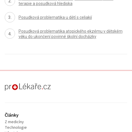
terapie a posudková hlediska
Posudková problematika u dětí s celiakií
Posudková problematika atopického ekzému v dětském
věku do ukončení povinné školní docházky
proLékaře.cz
Články
Z medicíny
Technologie