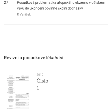
27
Posudková problematika atopického ekzému v dětském
věku do ukončení povinné školní docházky
P. Vaníček
Revizní a posudkové lékařství
2010
Číslo
1