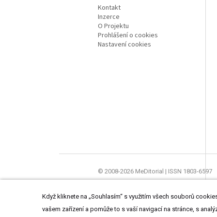
Kontakt
Inzerce
O Projektu
Prohlášení o cookies
Nastavení cookies
© 2008-2026 MeDitorial | ISSN 1803-6597
Stránky proLékaře.cz jsou určeny výhradně
Když kliknete na „Souhlasím“ s využitím všech souborů cookies,
vašem zařízení a pomůže to s vaší navigací na stránce, s analý