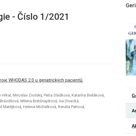
Geri
gie - Číslo 1/2021
troje WHODAS 2.0 u geriatrických pacientů.
G
rkal, Miroslav Zvolský, Petra Sládková, Katarína Bieláková,
rázdilová, Milena Bretšnajdrová, Iva Divacká,
d Matějková, Helena Michálková, Renáta Petrová,
Ar
Ak