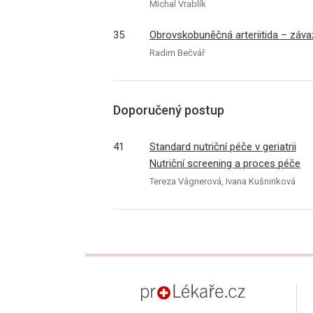
Michal Vrablík
35
Obrovskobuněčná arteriitida – záv
Radim Bečvář
Doporučený postup
41
Standard nutriční péče v geriatrii
Nutriční screening a proces péče
Tereza Vágnerová, Ivana Kušniriková
proLékaře.cz