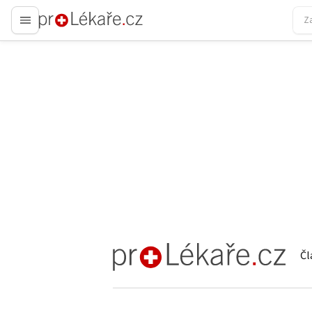
proLékaře.cz
Čl
proLékaře.cz