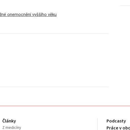
ažné onemocnění vyššího věku
Články
Podcasty
Z medicíny
Práce v ob