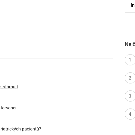
I
Nejč
o stárnutí
ntervenci
eriatrických pacientů?