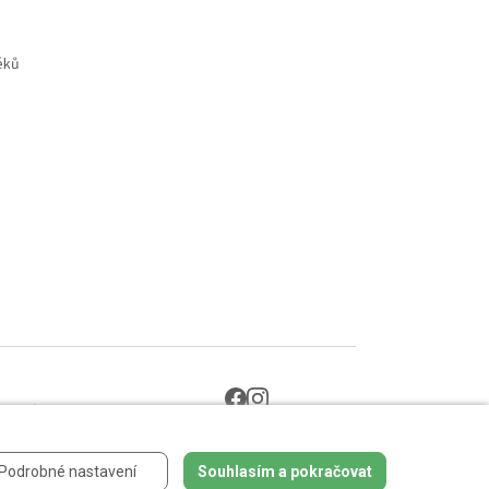
éků
 údajů
.
Podrobné nastavení
Souhlasím a pokračovat