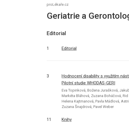
proLékaře.cz
Geriatrie a Gerontolo
Editorial
1
Editorial
3
Hodnocení disability s využitím nás
Pilotní studie WHODAS-GERI
Eva Topinková, Božena Jurašková, Jakub H
Markéta Bláhová, Zuzana Boháčová, Rid B
Helena Kajtmanová, Pavla Mádlová, Astri
Zuzana Šnajdrová, Pavel Weber
11
Knihy