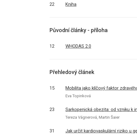
22
Kniha
Původní články - příloha
12
WHODAS 2.0
Přehledový článek
15
Mobilita jako klíčový faktor zdravéh
Eva Topinková
23
Sarkopenická obezita: od vzniku k i
Tereza Vágnerová, Martin Šaier
31
Jak určit kardiovaskulární riziko u g