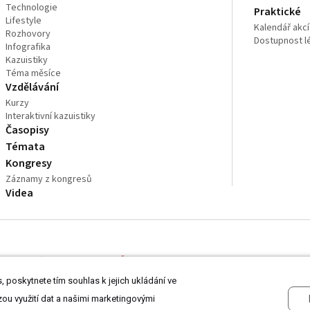
Technologie
Praktické
Lifestyle
Kalendář akcí
Rozhovory
Dostupnost l
Infografika
Kazuistiky
Téma měsíce
Vzdělávání
Kurzy
Interaktivní kazuistiky
Časopisy
Témata
Kongresy
Záznamy z kongresů
Videa
 odborníkům ve zdravotnictví.
Čtěte prohlášení
a
Zásady zpracování osobních
 poskytnete tím souhlas k jejich ukládání ve
zou využití dat a našimi marketingovými