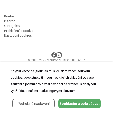
Kontakt
Inzerce
O Projektu
Prohlášení o cookies
Nastavení cookies
© 2008-2026 MeDitorial | ISSN 1803-6597
Stránky proLékaře.cz jsou určeny výhradně odborníkům ve
zdravotnictví.
Čtěte prohlášení
a
Zásady zpracování osobních údajů
.
Když kliknete na „Souhlasím“ s využitím všech souborů
cookies, poskytnete tím souhlas k jejich ukládání ve vašem
zařízení a pomůže to s vaší navigací na stránce, s analýzou
využití dat a našimi marketingovými aktivitami.
Podrobné nastavení
Souhlasím a pokračovat