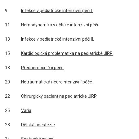
9
Infekce v pediatrické intenzivní péči I.
11
Hemodynamika v dětské intenzivní péči
13
Infekce v pediatrické intenzivní péči II.
15
Kardiologická problematika na pediatrické JIRP
18
Přednemocniční péče
20
Netraumatická neurointenzivní péče
22
Chirurgický pacient na pediatrické JIRP
25
Varia
28
Dětská anestezie