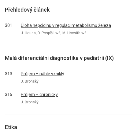
Přehledový článek
301
Úloha hepcidinu v regulaci metabolismu železa
J. Houda, D. Pospíšilová, M. Horváthová
Malá diferenciální diagnostika v pediatrii (IX)
313
Průjem – náhle vzniklý
J. Bronský
315
Průjem – chronický
J. Bronský
Etika