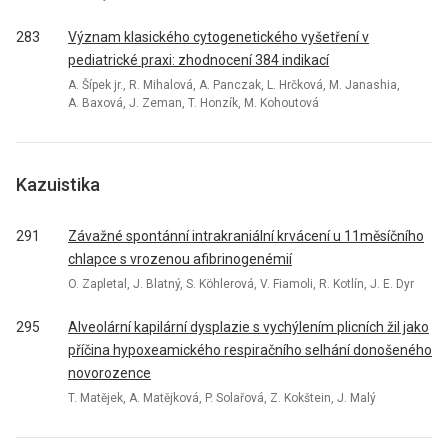
283
Význam klasického cytogenetického vyšetření v
pediatrické praxi: zhodnocení 384 indikací
A. Šípek jr., R. Mihalová, A. Panczak, L. Hrčková, M. Janashia,
A. Baxová, J. Zeman, T. Honzík, M. Kohoutová
Kazuistika
291
Závažné spontánní intrakraniální krvácení u 11měsíčního
chlapce s vrozenou afibrinogenémií
O. Zapletal, J. Blatný, S. Köhlerová, V. Fiamoli, R. Kotlín, J. E. Dyr
295
Alveolární kapilární dysplazie s vychýlením plicních žil jako
příčina hypoxeamického respiračního selhání donošeného
novorozence
T. Matějek, A. Matějková, P. Solařová, Z. Kokštein, J. Malý