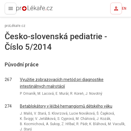
EN
proLékaře.cz
proLékaře.cz
Česko-slovenská pediatrie -
Číslo 5/2014
Původní práce
267
Využitie zobrazovacích metód pri diagnostike
intestinálnych malrotácií
P. Omaník, M. Lacová, E. Murár, R. Koreň, J. Novotný
274
Betablokátory v léčbě hemangiomů dětského věku
J. Mališ, V. Stará, S. Klovrzová, Lucie Nováková, Š. Čapková,
K. Švojgr, V. Jeřábková, S. Cyprová, M. Cháňová, J. Kozák,
B. Kocmichová, A. Sukop, Z. Hříbal, R. Pádr, K. Bláhová, M. Vaculík,
J. Starý