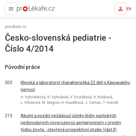
EN
proLékaře.cz
proLékaře.cz
Česko-slovenská pediatrie -
Číslo 4/2014
Původní práce
203
Klinická a laboratorní charakteristika 22 dětí s Kawasakiho
nemocí
H. Vyhnánková, R. Vyhnánek, V. Dvořáková, H. Kolářová,
L. Vitnerová, M. Magner, H. Houšťková, J. Zeman, T. Honzík
213
Akutní a pozdní nežádoucí účinky léčby septických
nedonošených novorozenců gentamicinem v prvním
týdnu života - otevřená prospektivní studie (část II)