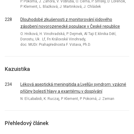
P. Pokorná, J. Záhora, V. Vobruba, O. Černá, P. Srnský, D. Lorenčík,
P. Klement, L. Blažková, J. Martinková, J. Chládek
228
Dlouhodobé zkušenosti z monitorování jódového
zásobení novorozenecké populace v České republice
O. Hníková, H. Vinohradská, P. Dejmek, Al Taji E.klinika Dětí,
Dorostu, Uk . Lf, Fn Královské Vinohrady,
doc. MUDr. Prahapřednosta F. Votava, Ph.D.
Kazuistika
234
Léková aseptická meningitida a Lyellův syndrom: vzácné
příčiny bolestí hlavy a exantému v dospívání
N. El-Lababidi, K. Ruczaj, P. Klement, P. Pokorná, J. Zeman
Přehledový článek