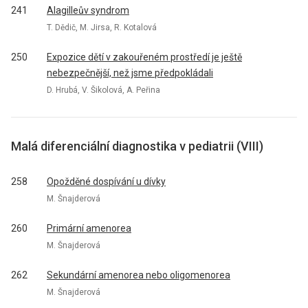
241
Alagilleův syndrom
T. Dědič, M. Jirsa, R. Kotalová
250
Expozice dětí v zakouřeném prostředí je ještě
nebezpečnější, než jsme předpokládali
D. Hrubá, V. Šikolová, A. Peřina
Malá diferenciální diagnostika v pediatrii (VIII)
258
Opožděné dospívání u dívky
M. Šnajderová
260
Primární amenorea
M. Šnajderová
262
Sekundární amenorea nebo oligomenorea
M. Šnajderová