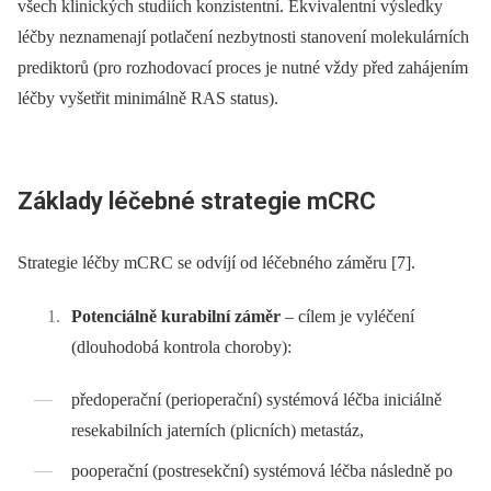
všech klinických studiích konzistentní. Ekvivalentní výsledky
léčby neznamenají potlačení nezbytnosti stanovení molekulárních
prediktorů (pro rozhodovací proces je nutné vždy před zahájením
léčby vyšetřit minimálně RAS status).
Základy léčebné strategie mCRC
Strategie léčby mCRC se odvíjí od léčebného záměru [7].
Potenciálně kurabilní záměr
–⁠ cílem je vyléčení
(dlouhodobá kontrola choroby):
předoperační (perioperační) systémová léčba iniciálně
resekabilních jaterních (plicních) metastáz,
pooperační (postresekční) systémová léčba následně po