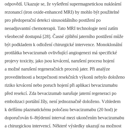
odpovědí. Ukazuje se, že vyšetření supermagnetickou nukleární
rezonancí (iron oxide-enhanced MRI) by mohlo být použitelné
pro předoperační detekci sinusoidálního postižení po
neoadjuvantní chemoterapii. Tato MRI technologie není zatím
všeobecně dostupná [28]. Časné zjištění jaterního postižení může
být podkladem k odložení chirurgické intervence. Monoklonální
protilátka bevacizumab ovlivňující angiogenezi má specifické
projevy toxicity, jako jsou krvácení, narušení procesu hojení
a možné narušení regeneračních procesů jater. Při analýze
proveditelnosti a bezpečnosti resekčních výkonů nebylo doloženo
riziko krvácení nebo poruch hojení při aplikaci bevacizumabu
před resekcí. Zda bevacizumab narušuje jaterní regeneraci po
embolizaci portální žíly, není jednoznačně doloženo. Vzhledem
k delšímu plazmatickému poločasu bevacizumabu (20 hod) je
doporučován 6–8týdenní interval mezi ukončením bevacizumabu
a chirurgickou intervencí. Některé výsledky ukazují na možnost