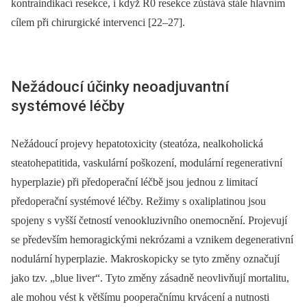
kontraindikací resekce, i když R0 resekce zůstává stále hlavním
cílem při chirurgické intervenci [22–27].
Nežádoucí účinky neoadjuvantní
systémové léčby
Nežádoucí projevy hepatotoxicity (steatóza, nealkoholická
steatohepatitida, vaskulární poškození, modulární regenerativní
hyperplazie) při předoperační léčbě jsou jednou z limitací
předoperační systémové léčby. Režimy s oxaliplatinou jsou
spojeny s vyšší četností venookluzivního onemocnění. Projevují
se především hemoragickými nekrózami a vznikem degenerativní
nodulární hyperplazie. Makroskopicky se tyto změny označují
jako tzv. „blue liver“. Tyto změny zásadně neovlivňují mortalitu,
ale mohou vést k většímu pooperačnímu krvácení a nutnosti