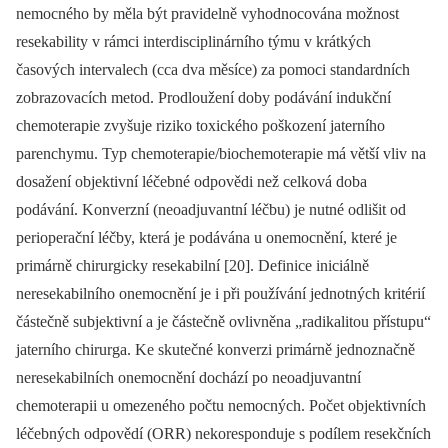
nemocného by měla být pravidelně vyhodnocována možnost
resekability v rámci interdisciplinárního týmu v krátkých
časových intervalech (cca dva měsíce) za pomoci standardních
zobrazovacích metod. Prodloužení doby podávání indukční
chemoterapie zvyšuje riziko toxického poškození jaterního
parenchymu. Typ chemoterapie/biochemoterapie má větší vliv na
dosažení objektivní léčebné odpovědi než celková doba
podávání. Konverzní (neoadjuvantní léčbu) je nutné odlišit od
perioperační léčby, která je podávána u onemocnění, které je
primárně chirurgicky resekabilní [20]. Definice iniciálně
neresekabilního onemocnění je i při používání jednotných kritérií
částečně subjektivní a je částečně ovlivněna „radikalitou přístupu“
jaterního chirurga. Ke skutečné konverzi primárně jednoznačně
neresekabilních onemocnění dochází po neoadjuvantní
chemoterapii u omezeného počtu nemocných. Počet objektivních
léčebných odpovědí (ORR) nekoresponduje s podílem resekčních