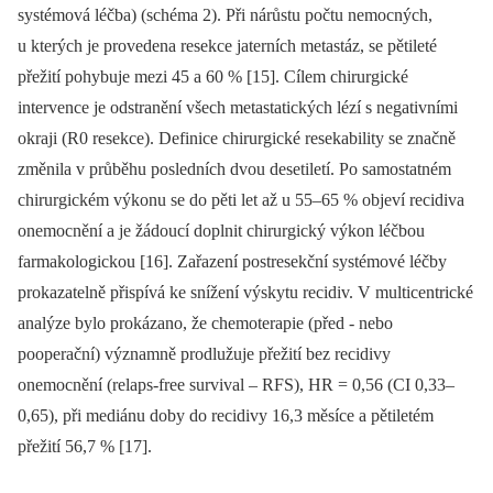
systémová léčba) (schéma 2). Při nárůstu počtu nemocných,
u kterých je provedena resekce jaterních metastáz, se pětileté
přežití pohybuje mezi 45 a 60 % [15]. Cílem chirurgické
intervence je odstranění všech metastatických lézí s negativními
okraji (R0 resekce). Definice chirurgické resekability se značně
změnila v průběhu posledních dvou desetiletí. Po samostatném
chirurgickém výkonu se do pěti let až u 55–65 % objeví recidiva
onemocnění a je žádoucí doplnit chirurgický výkon léčbou
farmakologickou [16]. Zařazení postresekční systémové léčby
prokazatelně přispívá ke snížení výskytu recidiv. V multicentrické
analýze bylo prokázano, že chemoterapie (před -⁠ nebo
pooperační) významně prodlužuje přežití bez recidivy
onemocnění (relaps-free survival –⁠ RFS), HR = 0,56 (CI 0,33–
0,65), při mediánu doby do recidivy 16,3 měsíce a pětiletém
přežití 56,7 % [17].