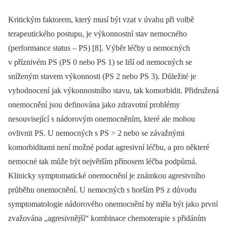
Kritickým faktorem, který musí být vzat v úvahu při volbě
terapeutického postupu, je výkonnostní stav nemocného
(performance status –⁠ PS) [8]. Výběr léčby u nemocných
v příznivém PS (PS 0 nebo PS 1) se liší od nemocných se
sníženým stavem výkonnosti (PS 2 nebo PS 3). Důležité je
vyhodnocení jak výkonnostního stavu, tak komorbidit. Přidružená
onemocnění jsou definována jako zdravotní problémy
nesouvisející s nádorovým onemocněním, které ale mohou
ovlivnit PS. U nemocných s PS > 2 nebo se závažnými
komorbiditami není možné podat agresivní léčbu, a pro některé
nemocné tak může být největším přínosem léčba podpůrná.
Klinicky symptomatické onemocnění je známkou agresivního
průběhu onemocnění. U nemocných s horším PS z důvodu
symptomatologie nádorového onemocnění by měla být jako první
zvažována „agresivnější“ kombinace chemoterapie s přidáním