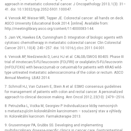
approach in metastatic colorectal cancer. J Oncopathology 2013; 1(3): 31–
41. doi: 10.13032/tjop.2052-5931.100047.
4. Venook AP, Weiser MR, Tepper JE. Colorectal cancer: all hands on deck.
ASCO University Educational Book 2014. [online]. Available from:
http://meetinglibrary.asco.org/content/114000083-144.
5. Jain VK, Hawkes EA, Cunningham D. Integration of biologic agents with
cytotoxic chemotherapy in metastatic colorectal cancer. Clin Colorectal
Cancer 2011; 10(4): 245–257. doi: 10.1016/j.clcc.2011.04.001.
6. Venook AP, Niedzwiecki D, Lenz HJ et al. CALGB/SWOG 80405: Phase III
trial of irinotecan/5-FU/leucovorin (FOLFIRI) or oxaliplatin/5-FU/leucovorin
(mFOLFOX6) with bevacizumab or cetuximab for patients with KRAS wild-
type untreated metastatic adenocarcinoma of the colon or rectum. ASCO
Annual Meeting. LBA3 2014.
7. Schmoll HJ, Van Cutsem E, Stein A et al. ESMO consensus guidelines
for management of patients with colon and rectal cancer. A personalized
approach to clinical decision making. Ann Oncol 2012; 23(10): 2479–2516.
8. Petruželka L, Vočka M, Georgiev P. Individualizace léčby nemocných
s metastazujícím kolorektálním karcinomem –⁠ současný stav a výhledy.
In: Kolorektální karcinom. Farmakoterapie 2013.
9. Grusenmeyer PA, Grubbs SS. Developing and implementing
multidisciplinary disease-specific clinics in cancer care. Gastrointestinal