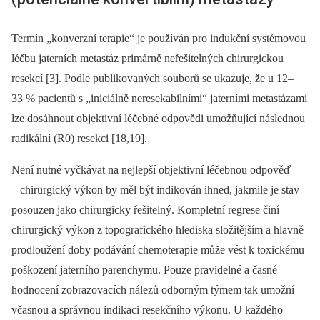
Termín „konverzní terapie“ je používán pro indukční systémovou
léčbu jaterních metastáz primárně neřešitelných chirurgickou
resekcí [3]. Podle publikovaných souborů se ukazuje, že u 12–
33 % pacientů s „iniciálně neresekabilními“ jaterními metastázami
lze dosáhnout objektivní léčebné odpovědi umožňující následnou
radikální (R0) resekci [18,19].
Není nutné vyčkávat na nejlepší objektivní léčebnou odpověď
–⁠ chirurgický výkon by měl být indikován ihned, jakmile je stav
posouzen jako chirurgicky řešitelný. Kompletní regrese činí
chirurgický výkon z topografického hlediska složitějším a hlavně
prodloužení doby podávání chemoterapie může vést k toxickému
poškození jaterního parenchymu. Pouze pravidelné a časné
hodnocení zobrazovacích nálezů odborným týmem tak umožní
včasnou a správnou indikaci resekčního výkonu. U každého