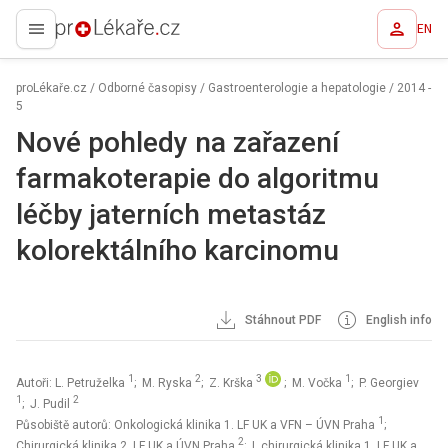
EN
proLékaře.cz
proLékaře.cz
/
Odborné časopisy
/
Gastroenterologie a hepatologie
/
2014 -
5
Nové pohledy na zařazení
farmakoterapie do algoritmu
léčby jaterních metastáz
kolorektálního karcinomu
Stáhnout PDF
English info
1
2
3
1
Autoři: L. Petruželka
; M. Ryska
; Z. Krška
; M. Vočka
; P. Georgiev
1
2
; J. Pudil
1
Působiště autorů: Onkologická klinika 1. LF UK a VFN – ÚVN Praha
;
2
Chirurgická klinika 2. LF UK a ÚVN Praha
; I. chirurgická klinika 1. LF UK a