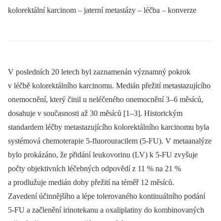
kolorektální karcinom –⁠ jaterní metastázy –⁠ léčba –⁠ konverze
V posledních 20 letech byl zaznamenán významný pokrok
v léčbě kolorektálního karcinomu. Medián přežití metastazujícího
onemocnění, který činil u neléčeného onemocnění 3–6 měsíců,
dosahuje v současnosti až 30 měsíců [1–3]. Historickým
standardem léčby metastazujícího kolorektálního karcinomu byla
systémová chemoterapie 5-fluorouracilem (5-FU). V metaanalýze
bylo prokázáno, že přidání leukovorinu (LV) k 5-FU zvyšuje
počty objektivních léčebných odpovědí z 11 % na 21 %
a prodlužuje medián doby přežití na téměř 12 měsíců.
Zavedení účinnějšího a lépe tolerovaného kontinuálního podání
5-FU a začlenění irinotekanu a oxaliplatiny do kombinovaných