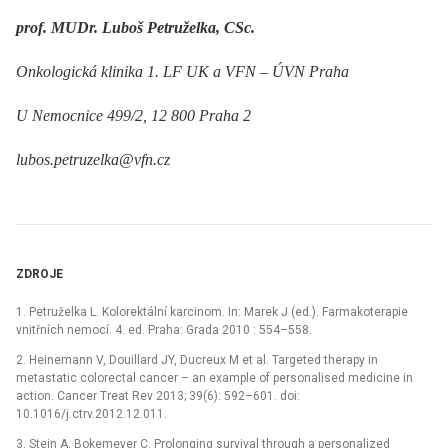
prof. MUDr. Luboš Petruželka, CSc.
Onkologická klinika 1. LF UK a VFN –⁠ ÚVN Praha
U Nemocnice 499/2, 12 800 Praha 2
lubos.petruzelka@vfn.cz
ZDROJE
1. Petruželka L. Kolorektální karcinom. In: Marek J (ed.). Farmakoterapie
vnitřních nemocí. 4. ed. Praha: Grada 2010 : 554–558.
2. Heinemann V, Douillard JY, Ducreux M et al. Targeted therapy in
metastatic colorectal cancer –⁠ an example of personalised medicine in
action. Cancer Treat Rev 2013; 39(6): 592–601. doi:
10.1016/j.ctrv.2012.12.011.
3. Stein A, Bokemeyer C. Prolonging survival through a personalized