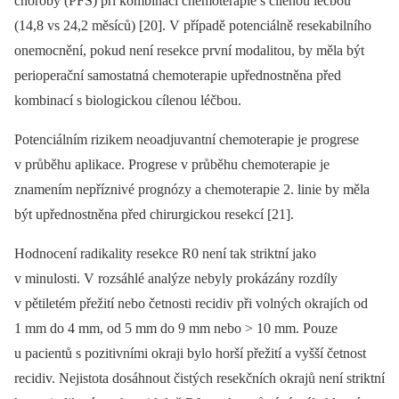
choroby (PFS) při kombinaci chemoterapie s cílenou léčbou
(14,8 vs 24,2 měsíců) [20]. V případě potenciálně resekabilního
onemocnění, pokud není resekce první modalitou, by měla být
perioperační samostatná chemoterapie upřednostněna před
kombinací s biologickou cílenou léčbou.
Potenciálním rizikem neoadjuvantní chemoterapie je progrese
v průběhu aplikace. Progrese v průběhu chemoterapie je
znamením nepříznivé prognózy a chemoterapie 2. linie by měla
být upřednostněna před chirurgickou resekcí [21].
Hodnocení radikality resekce R0 není tak striktní jako
v minulosti. V rozsáhlé analýze nebyly prokázány rozdíly
v pětiletém přežití nebo četnosti recidiv při volných okrajích od
1 mm do 4 mm, od 5 mm do 9 mm nebo > 10 mm. Pouze
u pacientů s pozitivními okraji bylo horší přežití a vyšší četnost
recidiv. Nejistota dosáhnout čistých resekčních okrajů není striktní