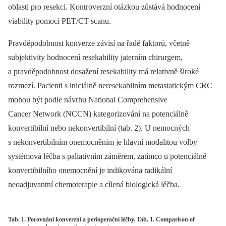
oblasti pro resekci. Kontroverzní otázkou zůstává hodnocení
viability pomocí PET/CT scanu.
Pravděpodobnost konverze závisí na řadě faktorů, včetně
subjektivity hodnocení resekability jaterním chirurgem,
a pravděpodobnost dosažení resekability má relativně široké
rozmezí. Pacienti s iniciálně neresekabilním metastatickým CRC
mohou být podle návrhu National Comprehensive
Cancer Network (NCCN) kategorizováni na potenciálně
konvertibilní nebo nekonvertibilní (tab. 2). U nemocných
s nekonvertibilním onemocněním je hlavní modalitou volby
systémová léčba s paliativním záměrem, zatímco u potenciálně
konvertibilního onemocnění je indikována radikální
neoadjuvantní chemoterapie a cílená biologická léčba.
Tab. 1. Porovnání konverzní a perioperační léčby. Tab. 1. Comparison of