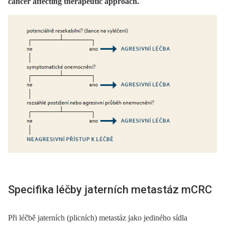
cancer affecting therapeutic approach.
Specifika léčby jaterních metastáz mCRC
Při léčbě jaterních (plicních) metastáz jako jediného sídla