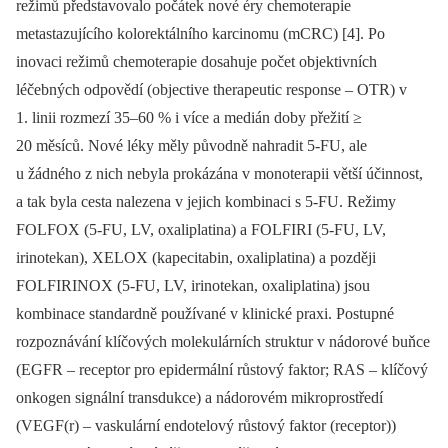
režimů představovalo počátek nové éry chemoterapie
metastazujícího kolorektálního karcinomu (mCRC) [4]. Po
inovaci režimů chemoterapie dosahuje počet objektivních
léčebných odpovědí (objective therapeutic response –⁠ OTR) v
1. linii rozmezí 35–60 % i více a medián doby přežití ≥
20 měsíců. Nové léky měly původně nahradit 5-FU, ale
u žádného z nich nebyla prokázána v monoterapii větší účinnost,
a tak byla cesta nalezena v jejich kombinaci s 5-FU. Režimy
FOLFOX (5-FU, LV, oxaliplatina) a FOLFIRI (5-FU, LV,
irinotekan), XELOX (kapecitabin, oxaliplatina) a později
FOLFIRINOX (5-FU, LV, irinotekan, oxaliplatina) jsou
kombinace standardně používané v klinické praxi. Postupné
rozpoznávání klíčových molekulárních struktur v nádorové buňce
(EGFR –⁠ receptor pro epidermální růstový faktor; RAS –⁠ klíčový
onkogen signální transdukce) a nádorovém mikroprostředí
(VEGF(r) –⁠ vaskulární endotelový růstový faktor (receptor))