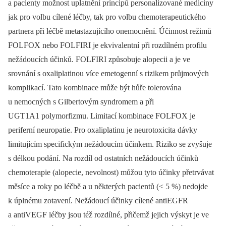
a pacienty možnost uplatnění principů personalizované medicíny
jak pro volbu cílené léčby, tak pro volbu chemoterapeutického
partnera při léčbě metastazujícího onemocnění. Účinnost režimů
FOLFOX nebo FOLFIRI je ekvivalentní při rozdílném profilu
nežádoucích účinků. FOLFIRI způsobuje alopecii a je ve
srovnání s oxaliplatinou více emetogenní s rizikem průjmových
komplikací. Tato kombinace může být hůře tolerována
u nemocných s Gilbertovým syndromem a při
UGT1A1 polymorfizmu. Limitací kombinace FOLFOX je
periferní neuropatie. Pro oxaliplatinu je neurotoxicita dávky
limitujícím specifickým nežádoucím účinkem. Riziko se zvyšuje
s délkou podání. Na rozdíl od ostatních nežádoucích účinků
chemoterapie (alopecie, nevolnost) můžou tyto účinky přetrvávat
měsíce a roky po léčbě a u některých pacientů (< 5 %) nedojde
k úplnému zotavení. Nežádoucí účinky cílené antiEGFR
a antiVEGF léčby jsou též rozdílné, přičemž jejich výskyt je ve