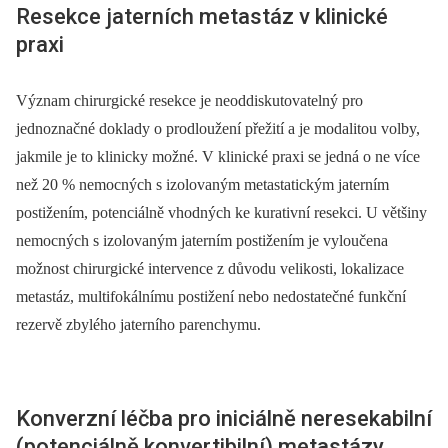
Resekce jaterních metastáz v klinické
praxi
Význam chirurgické resekce je neoddiskutovatelný pro
jednoznačné doklady o prodloužení přežití a je modalitou volby,
jakmile je to klinicky možné. V klinické praxi se jedná o ne více
než 20 % nemocných s izolovaným metastatickým jaterním
postižením, potenciálně vhodných ke kurativní resekci. U většiny
nemocných s izolovaným jaterním postižením je vyloučena
možnost chirurgické intervence z důvodu velikosti, lokalizace
metastáz, multifokálnímu postižení nebo nedostatečné funkční
rezervě zbylého jaterního parenchymu.
Konverzní léčba pro iniciálně neresekabilní
(potenciálně konvertibilní) metastázy