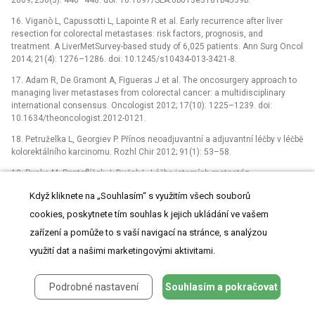
16. Viganò L, Capussotti L, Lapointe R et al. Early recurrence after liver
resection for colorectal metastases: risk factors, prognosis, and
treatment. A LiverMetSurvey-based study of 6,025 patients. Ann Surg Oncol
2014; 21(4): 1276–1286. doi: 10.1245/s10434-013-3421-8.
17. Adam R, De Gramont A, Figueras J et al. The oncosurgery approach to
managing liver metastases from colorectal cancer: a multidisciplinary
international consensus. Oncologist 2012; 17(10): 1225–1239. doi:
10.1634/theoncologist.2012-0121.
18. Petruželka L, Georgiev P. Přínos neoadjuvantní a adjuvantní léčby v léčbě
kolorektálního karcinomu. Rozhl Chir 2012; 91(1): 53–58.
19. Ryska M, Pantoflíček J, Dušek L. Léčba jaterních metastáz
kolorektálního původu v České republice: současný celostátní survey.
Když kliknete na „Souhlasím“ s využitím všech souborů
Rozhl Chir 2010; 89(2): 100–108.
cookies, poskytnete tím souhlas k jejich ukládání ve vašem
20. Primrose JN, Falk S, Finch-Jones M et al. A randomized clinical trial of
chemotherapy compared to chemotherapy in combination with cetuximab
zařízení a pomůže to s vaší navigací na stránce, s analýzou
in k-RAS wild-type patients with operable metastases from colorectal
využití dat a našimi marketingovými aktivitami.
cancer: The new EPOC study. J Clin Oncol 2013; 31 (Suppl): Abstr. 3504.
21. Adam R, Pascal G, Castaing D et al. Tumor progression while on
Podrobné nastavení
Souhlasím a pokračovat
chemotherapy: a contraindication to liver resection for multiple colorectal
metastases? Ann Surg 2004; 240(6): 1052–1061.