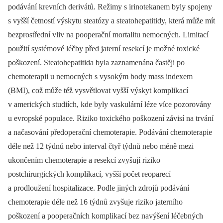
podávání krevních derivátů. Režimy s irinotekanem byly spojeny
s vyšší četností výskytu steatózy a steatohepatitidy, která může mít
bezprostřední vliv na pooperační mortalitu nemocných. Limitací
použití systémové léčby před jaterní resekcí je možné toxické
poškození. Steatohepatitida byla zaznamenána častěji po
chemoterapii u nemocných s vysokým body mass indexem
(BMI), což může též vysvětlovat vyšší výskyt komplikací
v amerických studiích, kde byly vaskulární léze více pozorovány
u evropské populace. Riziko toxického poškození závisí na trvání
a načasování předoperační chemoterapie. Podávání chemoterapie
déle než 12 týdnů nebo interval čtyř týdnů nebo méně mezi
ukončením chemoterapie a resekcí zvyšují riziko
postchirurgických komplikací, vyšší počet reoparecí
a prodloužení hospitalizace. Podle jiných zdrojů podávání
chemoterapie déle než 16 týdnů zvyšuje riziko jaterního
poškození a pooperačních komplikací bez navýšení léčebných