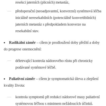
resekci jaterních (plicních) metastáz,
předoperační (neoadjuvantní, konverzní) systémová léčba
iniciálně neresekabilních (potenciálně konvertibilních)
jaterních metastáz s předpokladem konverze na
resekabilní stav.
Radikální záměr
–⁠ cílem je prodloužení doby přežití a doby
do progrese onemocnění:
déletrvající kontrola nádorového růstu při chronicky
podávané systémové léčbě.
Paliativní záměr
–⁠ cílem je symptomatická úleva a zlepšení
kvality života:
kontrola symptomů při redukci nádorové masy paliativní
systémovou léčbou s minimem nežádoucích účinků.