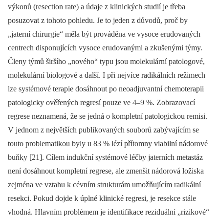
výkonů (resection rate) a údaje z klinických studií je třeba
posuzovat z tohoto pohledu. Je to jeden z důvodů, proč by
„jaterní chirurgie“ měla být prováděna ve vysoce erudovaných
centrech disponujících vysoce erudovanými a zkušenými týmy.
Členy týmů širšího „nového“ typu jsou molekulární patologové,
molekulární biologové a další. I při nejvíce radikálních režimech
lze systémové terapie dosáhnout po neoadjuvantní chemoterapii
patologicky ověřených regresí pouze ve 4–9 %. Zobrazovací
regrese neznamená, že se jedná o kompletní patologickou remisi.
V jednom z největších publikovaných souborů zabývajícím se
touto problematikou byly u 83 % lézí přítomny viabilní nádorové
buňky [21]. Cílem indukční systémové léčby jaterních metastáz
není dosáhnout kompletní regrese, ale zmenšit nádorová ložiska
zejména ve vztahu k cévním strukturám umožňujícím radikální
resekci. Pokud dojde k úplné klinické regresi, je resekce stále
vhodná. Hlavním problémem je identifikace reziduální „rizikové“