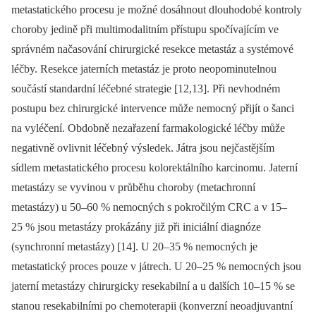
metastatického procesu je možné dosáhnout dlouhodobé kontroly
choroby jedině při multimodalitním přístupu spočívajícím ve
správném načasování chirurgické resekce metastáz a systémové
léčby. Resekce jaterních metastáz je proto neopominutelnou
součástí standardní léčebné strategie [12,13]. Při nevhodném
postupu bez chirurgické intervence může nemocný přijít o šanci
na vyléčení. Obdobně nezařazení farmakologické léčby může
negativně ovlivnit léčebný výsledek. Játra jsou nejčastějším
sídlem metastatického procesu kolorektálního karcinomu. Jaterní
metastázy se vyvinou v průběhu choroby (metachronní
metastázy) u 50–60 % nemocných s pokročilým CRC a v 15–
25 % jsou metastázy prokázány již při iniciální diagnóze
(synchronní metastázy) [14]. U 20–35 % nemocných je
metastatický proces pouze v játrech. U 20–25 % nemocných jsou
jaterní metastázy chirurgicky resekabilní a u dalších 10–15 % se
stanou resekabilními po chemoterapii (konverzní neoadjuvantní