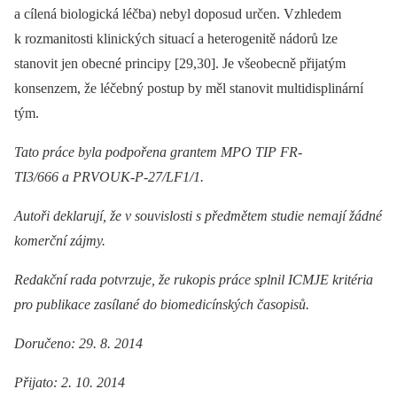
a cílená biologická léčba) nebyl doposud určen. Vzhledem
k rozmanitosti klinických situací a heterogenitě nádorů lze
stanovit jen obecné principy [29,30]. Je všeobecně přijatým
konsenzem, že léčebný postup by měl stanovit multidisplinární
tým.
Tato práce byla podpořena grantem MPO TIP FR-
TI3/666 a PRVOUK-P-27/LF1/1.
Autoři deklarují, že v souvislosti s předmětem studie nemají žádné
komerční zájmy.
Redakční rada potvrzuje, že rukopis práce splnil ICMJE kritéria
pro publikace zasílané do biomedicínských časopisů.
Doručeno: 29. 8. 2014
Přijato: 2. 10. 2014