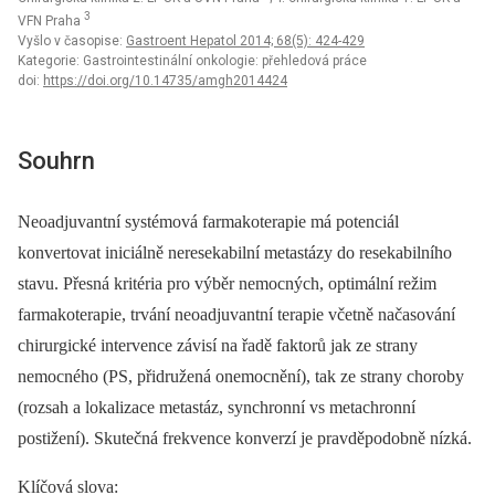
3
VFN Praha
Vyšlo v časopise:
Gastroent Hepatol 2014; 68(5): 424-429
Kategorie: Gastrointestinální onkologie: přehledová práce
doi:
https://doi.org/10.14735/amgh2014424
Souhrn
Neoadjuvantní systémová farmakoterapie má potenciál
konvertovat iniciálně neresekabilní metastázy do resekabilního
stavu. Přesná kritéria pro výběr nemocných, optimální režim
farmakoterapie, trvání neoadjuvantní terapie včetně načasování
chirurgické intervence závisí na řadě faktorů jak ze strany
nemocného (PS, přidružená onemocnění), tak ze strany choroby
(rozsah a lokalizace metastáz, synchronní vs metachronní
postižení). Skutečná frekvence konverzí je pravděpodobně nízká.
Klíčová slova: