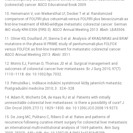
(colorectal) cancer. ASCO Educational Book 2009.
10. Heinemann V, von Weikersthal LF, Decker T et al. Randomized
comparison of FOLFIRI plus cetuximab versus FOLFIRI plus bevacizumab as
first-line treatment of KRAS-wildtype metastatic colorectal cancer: German
AIO study KRK-0306 (FIRE-3). ASCO Annual Meeting 2013: Abstr. LBA3506.
11. Oliner KS, Douillard JY, Sienna S et al. Analysis of KRAS/NRAS and BRAF
mutations in the phase III PRIME study of panitumumab plus FOLFOX
versus FOLFOX as first-line treatment for metastatic colorectal cancer.
ASCO Annual Meeting 2013: Abstr. 3511.
12. Morris EJ, Forman D, Thomas JD et al. Surgical management and
outcomes of colorectal cancer liver metastases. Br J Surg 2010; 97(7):
1110–1118. doi: 10.1002/bjs.7032.
13. Petruželka L. Indikace indukční systémové léčby jaterních metastáz.
Postgraduální medicína 2010; 3 : 324–328.
14. Adam R, Wicherts DA, de Haas RJ et al. Patients with initially
unresectable colorectal liver metastases: is there a possibility of cure? J
Clin Oncol 2009; 27(11): 1829–1835. doi: 10.1200/JCO.2008.19.9273.
15. De Jong MC, Pulitano C, Ribero D et al. Rates and patterns of
recurrence following curative intent surgery for colorectal liver metastasis:
an international multi-institutional analysis of 1669 patients. Ann Surg
2009; 250(3): 440–448. doi: 10.1097/SLA.0b013e3181b4539b.