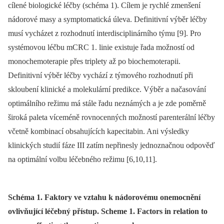
cílené biologické léčby (schéma 1). Cílem je rychlé zmenšení
nádorové masy a symptomatická úleva. Definitivní výběr léčby
musí vycházet z rozhodnutí interdisciplinárního týmu [9]. Pro
systémovou léčbu mCRC 1. linie existuje řada možností od
monochemoterapie přes triplety až po biochemoterapii.
Definitivní výběr léčby vychází z týmového rozhodnutí při
skloubení klinické a molekulární predikce. Výběr a načasování
optimálního režimu má stále řadu neznámých a je zde poměrně
široká paleta víceméně rovnocenných možností parenterální léčby
včetně kombinací obsahujících kapecitabin. Ani výsledky
klinických studií fáze III zatím nepřinesly jednoznačnou odpověď
na optimální volbu léčebného režimu [6,10,11].
Schéma 1. Faktory ve vztahu k nádorovému onemocnění
ovlivňující léčebný přístup. Scheme 1. Factors in relation to