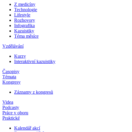
Z medicíny
Technologie
Lifestyle
Rozhovory
Infografika
Kazuistiky
Téma měsíce
Vzdělávání
Kurzy
Interaktivní kazuistiky
Časopisy
Témata
Kongresy
Záznamy z kongresů
Videa
Podcasty
Práce v oboru
Praktické
Kalendář akcí