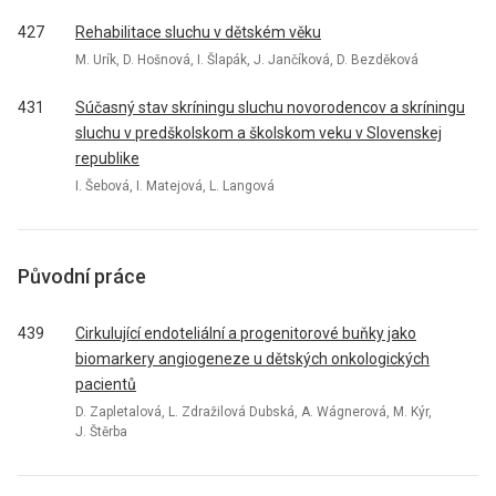
427
Rehabilitace sluchu v dětském věku
M. Urík, D. Hošnová, I. Šlapák, J. Jančíková, D. Bezděková
431
Súčasný stav skríningu sluchu novorodencov a skríningu
sluchu v predškolskom a školskom veku v Slovenskej
republike
I. Šebová, I. Matejová, L. Langová
Původní práce
439
Cirkulující endoteliální a progenitorové buňky jako
biomarkery angiogeneze u dětských onkologických
pacientů
D. Zapletalová, L. Zdražilová Dubská, A. Wágnerová, M. Kýr,
J. Štěrba