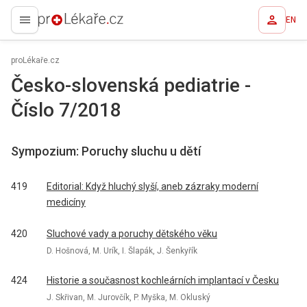
EN
proLékaře.cz
proLékaře.cz
Česko-slovenská pediatrie -
Číslo 7/2018
Sympozium: Poruchy sluchu u dětí
419
Editorial: Když hluchý slyší, aneb zázraky moderní
medicíny
420
Sluchové vady a poruchy dětského věku
D. Hošnová, M. Urík, I. Šlapák, J. Šenkyřík
424
Historie a současnost kochleárních implantací v Česku
J. Skřivan, M. Jurovčík, P. Myška, M. Okluský