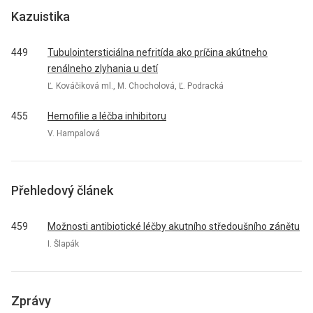
Kazuistika
449
Tubulointersticiálna nefritída ako príčina akútneho
renálneho zlyhania u detí
Ľ. Kováčiková ml., M. Chocholová, Ľ. Podracká
455
Hemofilie a léčba inhibitoru
V. Hampalová
Přehledový článek
459
Možnosti antibiotické léčby akutního středoušního zánětu
I. Šlapák
Zprávy