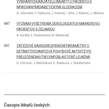
VYBRANÝCHUKAZATELŮ IMUNITY U PACIENTŮ S
INFIKOVANÝMIDIABETICKÝMI ULCERACEMI
A. Jirkovská, V. Fejfarová, J. Hosová, I. Stříž, J. Kalanin, J. Skibová
487
VÝZNAM VYŠETRENIA SEROLOGICKÝCH MARKEROVU
PACIENTOV S CELIAKIOU
A. Ilavská, E. Paulovičová, M. Mikulecký
491
ZÁTĚŽOVÉ KARDIORESPIRAČNÍ PARAMETRY U
DĚTÍMOTIVOVANÝCH K POHYBOVÉ AKTIVITĚ PO
PŘELÉČENÉAKUTNÍ LYMFOBLASTICKÉ LEUKÉMII
H. Vizinová, J. Malinčíková, E. Klásková, J. Wiedermann
Časopis lékařů českých