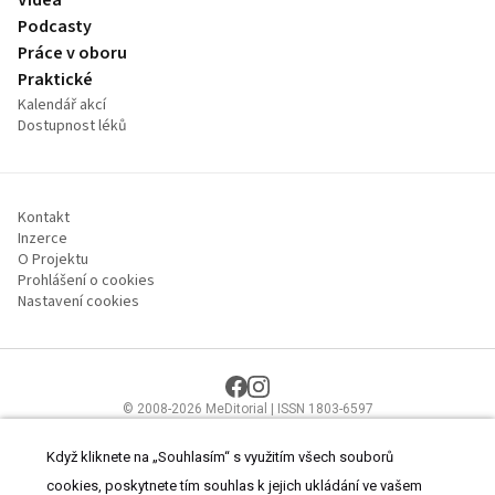
Videa
Podcasty
Práce v oboru
Praktické
Kalendář akcí
Dostupnost léků
Kontakt
Inzerce
O Projektu
Prohlášení o cookies
Nastavení cookies
© 2008-2026 MeDitorial | ISSN 1803-6597
Stránky proLékaře.cz jsou určeny výhradně odborníkům ve
zdravotnictví.
Čtěte prohlášení
a
Zásady zpracování osobních údajů
.
Když kliknete na „Souhlasím“ s využitím všech souborů
cookies, poskytnete tím souhlas k jejich ukládání ve vašem