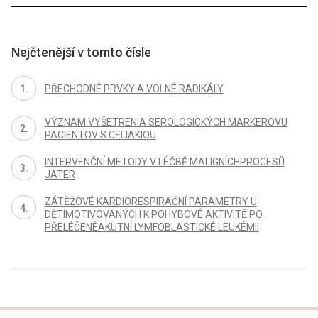
Nejčtenější v tomto čísle
PŘECHODNÉ PRVKY A VOLNÉ RADIKÁLY
VÝZNAM VYŠETRENIA SEROLOGICKÝCH MARKEROVU
PACIENTOV S CELIAKIOU
INTERVENČNÍ METODY V LÉČBĚ MALIGNÍCHPROCESŮ
JATER
ZÁTĚŽOVÉ KARDIORESPIRAČNÍ PARAMETRY U
DĚTÍMOTIVOVANÝCH K POHYBOVÉ AKTIVITĚ PO
PŘELÉČENÉAKUTNÍ LYMFOBLASTICKÉ LEUKÉMII