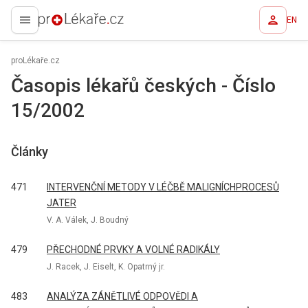
EN
proLékaře.cz
proLékaře.cz
Časopis lékařů českých - Číslo
15/2002
Články
471
INTERVENČNÍ METODY V LÉČBĚ MALIGNÍCHPROCESŮ
JATER
V. A. Válek, J. Boudný
479
PŘECHODNÉ PRVKY A VOLNÉ RADIKÁLY
J. Racek, J. Eiselt, K. Opatrný jr.
483
ANALÝZA ZÁNĚTLIVÉ ODPOVĚDI A