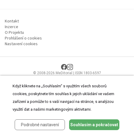
Kontakt
Inzerce
O Projektu
Prohlášení o cookies
Nastavení cookies
© 2008-2026 MeDitorial | ISSN 1803-6597
Stránky proLékaře.cz jsou určeny výhradně odborníkům ve
zdravotnictví.
Čtěte prohlášení
a
Zásady zpracování osobních údajů
.
Když kliknete na „Souhlasím“ s využitím všech souborů
cookies, poskytnete tím souhlas k jejich ukládání ve vašem
zařízení a pomůže to s vaší navigací na stránce, s analýzou
využití dat a našimi marketingovými aktivitami.
Podrobné nastavení
Souhlasím a pokračovat