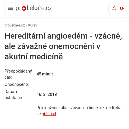
EN
proLékaře.cz
proLékaře.cz
/
Kurzy
Hereditární angioedém - vzácné,
ale závažné onemocnění v
akutní medicíně
Předpokládaný
45 minut
čas:
Ohodnoceno:
Datum
16. 3. 2018
publikace:
Pro možnost absolvování on-line kurzu je třeba
se
přihlásit
.