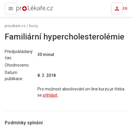
EN
proLékaře.cz
proLékaře.cz
/
Kurzy
Familiární hypercholesterolémie
Předpokládaný
30 minut
čas:
Ohodnoceno:
Datum
8. 3. 2018
publikace:
Pro možnost absolvování on-line kurzu je třeba
se
přihlásit
.
Podmínky splnění