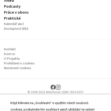
Videa
Podcasty
Práce v oboru
Praktické
Kalendář akcí
Dostupnost léků
Kontakt
Inzerce
O Projektu
Prohlášení o cookies
Nastavení cookies
© 2008-2026 MeDitorial | ISSN 1803-6597
Stránky proLékaře.cz jsou určeny výhradně odborníkům ve
zdravotnictví.
Čtěte prohlášení
a
Zásady zpracování osobních údajů
.
Když kliknete na „Souhlasím“ s využitím všech souborů
cookies, poskytnete tím souhlas k jejich ukládání ve vašem