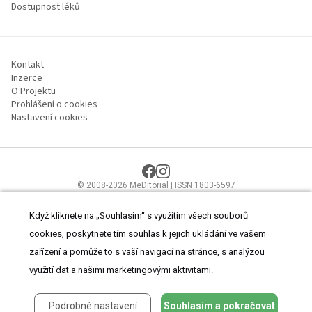
Dostupnost léků
Kontakt
Inzerce
O Projektu
Prohlášení o cookies
Nastavení cookies
© 2008-2026 MeDitorial | ISSN 1803-6597
Stránky proLékaře.cz jsou určeny výhradně odborníkům ve
zdravotnictví.
Čtěte prohlášení
a
Zásady zpracování osobních údajů
.
Když kliknete na „Souhlasím“ s využitím všech souborů
cookies, poskytnete tím souhlas k jejich ukládání ve vašem
zařízení a pomůže to s vaší navigací na stránce, s analýzou
využití dat a našimi marketingovými aktivitami.
Podrobné nastavení
Souhlasím a pokračovat