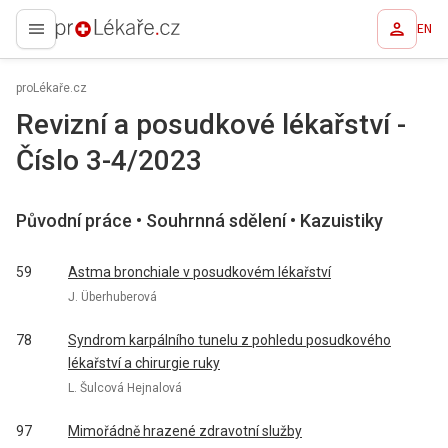
EN
proLékaře.cz
proLékaře.cz
Revizní a posudkové lékařství -
Číslo 3-4/2023
Původní práce • Souhrnná sdělení • Kazuistiky
59
Astma bronchiale v posudkovém lékařství
J. Überhuberová
78
Syndrom karpálního tunelu z pohledu posudkového
lékařství a chirurgie ruky
L. Šulcová Hejnalová
97
Mimořádně hrazené zdravotní služby