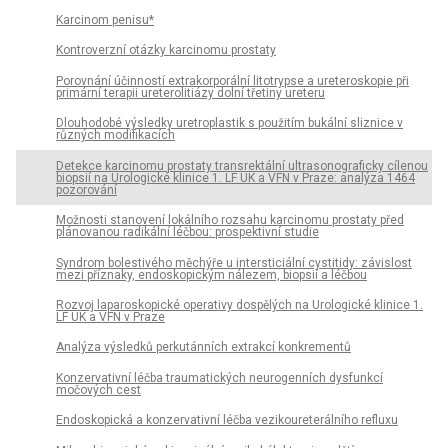
Karcinom penisu*
Kontroverzní otázky karcinomu prostaty
Porovnání účinností extrakorporální litotrypse a ureteroskopie při
primární terapii ureterolitiázy dolní třetiny ureteru
Dlouhodobé výsledky uretroplastik s použitím bukální sliznice v
různých modifikacích
Detekce karcinomu prostaty transrektální ultrasonograficky cílenou
biopsií na Urologické klinice 1. LF UK a VFN v Praze: analýza 1464
pozorování
Možnosti stanovení lokálního rozsahu karcinomu prostaty před
plánovanou radikální léčbou: prospektivní studie
Syndrom bolestivého měchýře u intersticiální cystitidy: závislost
mezi příznaky, endoskopickým nálezem, biopsií a léčbou
Rozvoj laparoskopické operativy dospělých na Urologické klinice 1.
LF UK a VFN v Praze
Analýza výsledků perkutánních extrakcí konkrementů
Konzervativní léčba traumatických neurogenních dysfunkcí
močových cest
Endoskopická a konzervativní léčba vezikoureterálního refluxu