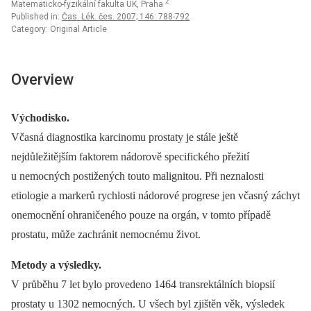
2
Matematicko-fyzikální fakulta UK, Praha
Published in:
Čas. Lék. čes. 2007; 146: 788-792
Category: Original Article
Overview
Východisko.
Včasná diagnostika karcinomu prostaty je stále ještě
nejdůležitějším faktorem nádorově specifického přežití
u nemocných postižených touto malignitou. Při neznalosti
etiologie a markerů rychlosti nádorové progrese jen včasný záchyt
onemocnění ohraničeného pouze na orgán, v tomto případě
prostatu, může zachránit nemocnému život.
Metody a výsledky.
V průběhu 7 let bylo provedeno 1464 transrektálních biopsií
prostaty u 1302 nemocných. U všech byl zjištěn věk, výsledek