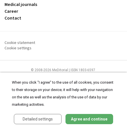
Medical journals
Career
Contact
Cookie statement
Cookie settings
© 2008-2026 MeDitorial | ISSN 1803-6597
The content of this site is intended for health care professionals
Terms of
Use
and
cookies statement
.
When you click "I agree" to the use of all cookies, you consent
to their storage on your device; it will help with your navigation
on the site as well as the analysis of the use of data by our
marketing activities.
Detailed settings
Agree and continue