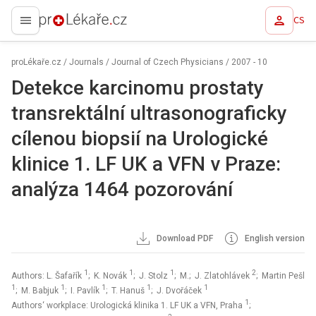
CS
proLékaře.cz
proLékaře.cz
/
Journals
/
Journal of Czech Physicians
/
2007 - 10
Detekce karcinomu prostaty
transrektální ultrasonograficky
cílenou biopsií na Urologické
klinice 1. LF UK a VFN v Praze:
analýza 1464 pozorování
Download PDF
English version
1
1
1
2
Authors: L. Šafařík
; K. Novák
; J. Stolz
; M.; J. Zlatohlávek
; Martin Pešl
1
1
1
1
1
; M. Babjuk
; I. Pavlík
; T. Hanuš
; J. Dvořáček
1
Authors‘ workplace: Urologická klinika 1. LF UK a VFN, Praha
;