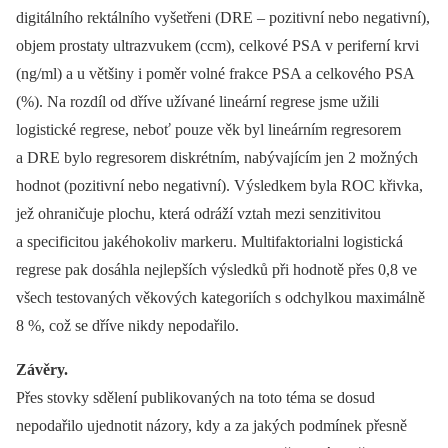
digitálního rektálního vyšetřeni (DRE –⁠ pozitivní nebo negativní),
objem prostaty ultrazvukem (ccm), celkové PSA v periferní krvi
(ng/ml) a u většiny i poměr volné frakce PSA a celkového PSA
(%). Na rozdíl od dříve užívané lineární regrese jsme užili
logistické regrese, neboť pouze věk byl lineárním regresorem
a DRE bylo regresorem diskrétním, nabývajícím jen 2 možných
hodnot (pozitivní nebo negativní). Výsledkem byla ROC křivka,
jež ohraničuje plochu, která odráží vztah mezi senzitivitou
a specificitou jakéhokoliv markeru. Multifaktorialni logistická
regrese pak dosáhla nejlepších výsledků při hodnotě přes 0,8 ve
všech testovaných věkových kategoriích s odchylkou maximálně
8 %, což se dříve nikdy nepodařilo.
Závěry.
Přes stovky sdělení publikovaných na toto téma se dosud
nepodařilo ujednotit názory, kdy a za jakých podmínek přesně