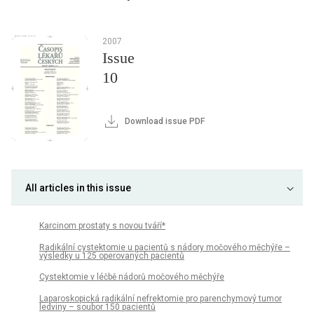
2007
Issue
10
Download issue PDF
All articles in this issue
Karcinom prostaty s novou tváří*
Radikální cystektomie u pacientů s nádory močového měchýře –
výsledky u 125 operovaných pacientů
Cystektomie v léčbě nádorů močového měchýře
Laparoskopická radikální nefrektomie pro parenchymový tumor
ledviny – soubor 150 pacientů