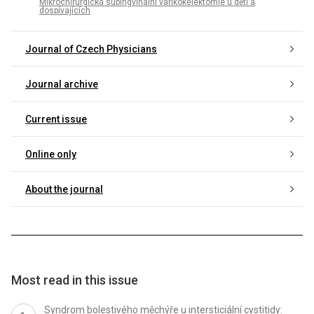
Mikrochirurgická subingvinální varikokélektomie u dětí a
dospívajících
Journal of Czech Physicians
Journal archive
Current issue
Online only
About the journal
Most read in this issue
Syndrom bolestivého měchýře u intersticiální cystitidy: