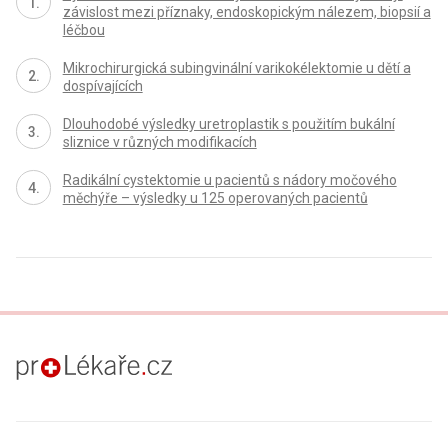
závislost mezi příznaky, endoskopickým nálezem, biopsií a
léčbou
Mikrochirurgická subingvinální varikokélektomie u dětí a
dospívajících
Dlouhodobé výsledky uretroplastik s použitím bukální
sliznice v různých modifikacích
Radikální cystektomie u pacientů s nádory močového
měchýře – výsledky u 125 operovaných pacientů
proLékaře.cz