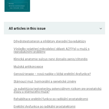
All articles in this issue
Dihydrotestosteron a inhibitory steroidní 5α-reduktázy
Výsledky vyšetření mikrodelecí oblasti AZF(Yq) u mužů s
reprodukčními problémy
Klinická anatomie sulcus nervi dorsalis penis/clitoridis
Mužská antikoncepce
Genová terapie – nová naděje v léčbě erektilní dysfunkce?
Stárnoucí muž, hormonální a genetické změny
Je substitúcia testosterónu potenciálnym rizikom pre prostatickú
žľazu u stárnuceho muža?
Rehabilitace erektilní funkce po radikální prostatektomii
Erektilní dysfunkce po radikální prostatektomii