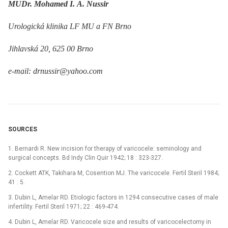
MUDr. Mohamed I. A. Nussir
Urologická klinika LF MU a FN Brno
Jihlavská 20, 625 00 Brno
e-mail: drnussir@yahoo.com
SOURCES
1. Bernardi R. New incision for therapy of varicocele: seminology and
surgical concepts. Bd Indy Clin Quir 1942; 18 : 323-327.
2. Cockett ATK, Takihara M, Cosention MJ. The varicocele. Fertil Steril 1984;
41 : 5.
3. Dubin L, Amelar RD. Etiologic factors in 1294 consecutive cases of male
infertility. Fertil Steril 1971; 22 : 469-474.
4. Dubin L, Amelar RD. Varicocele size and results of varicocelectomy in