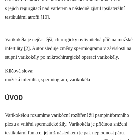
s jejich regurgitací nad varletem a následně zjistil ipsilaterální
testikulární atrofii [10].
Varikokéla je nejčastější, chirurgicky ovlivnitelná příčina mužské
infertility [2]. Autor sleduje změny spermiogramu v závislosti na
stupni varikokély po mikrochirurgické operaci varikokély.
Klíčová slova:
mužská infertilita, spermiogram, varikokéla
ÚVOD
Varikokélou rozumíme varikózní rozšíření žil pampiniformního
plexu a vnitřní spermatické žíly. Varikokéla je příčinou snížení
testikulární funkce, jejímž následkem je pak neplodnost páru.