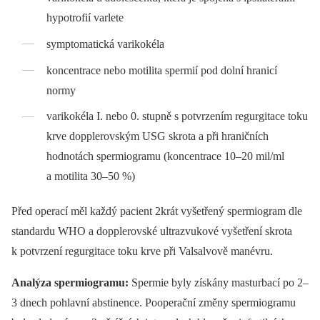
hypotrofií varlete
symptomatická varikokéla
koncentrace nebo motilita spermií pod dolní hranicí
normy
varikokéla I. nebo 0. stupně s potvr­ze­ním regurgitace toku
krve dopple­rovským USG skrota a při hraničních
hodnotách spermiogramu (koncentrace 10–20 mil/ml
a motilita 30–50 %)
Před operací měl každý pacient 2krát vyšetřený spermiogram dle
standardu WHO a dopplerovské ultrazvukové vyšet­ření skrota
k potvrzení regurgitace toku krve při Valsalvově manévru.
Analýza spermiogramu:
Spermie byly získány masturbací po 2–
3 dnech pohlavní abstinence. Pooperační změny spermiogramu