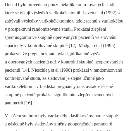
Dosud bylo provedeno pouze několik kontrolovaných studií,
které se týkají výsledků varikokélektomií. Laven et al (1992) se
zabývali výsledky varikokélektomie u adolescentů s varikokélou
v pros­pektivní randomizované studii. Prokázal zlepšení
spermiogramu ve skupině ope­rovaných pacientů ve srovnání
s pacienty v kontrolované skupině [12]. Madgar et al (1995)
prokázal, že pregnancy rate byla signifikantně vyšší
u operovaných pacientů než v kontrolní skupině neoperovaných
pacientů [14]. Nieschlag et al (1998) prokázal v randomizované
kontrolované studii, že sledování je stejně účinné jako
varikokélektomii z hlediska pregnancy rate, avšak v léčené
skupině pacientů prokázal signifikantní zlepšení semenných
parametrů [16].
V našem souboru byly varikokély klasifikovány podle stupně
a následně byly sledovány změny pooperačních parametrů