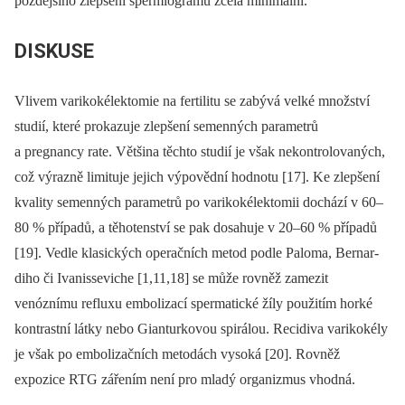
pozdějšího zlepšení spermiogramu zcela minimální.
DISKUSE
Vlivem varikokélektomie na fertilitu se zabývá velké množství
studií, které prokazuje zlepšení semenných parametrů
a pregnancy rate. Většina těchto studií je však nekontrolovaných,
což výrazně limituje jejich výpovědní hodnotu [17]. Ke zlepšení
kvality semenných parametrů po varikokélektomii dochází v 60–
80 % případů, a těhotenství se pak dosahuje v 20–60 % případů
[19]. Vedle klasických operačních metod podle Paloma, Bernar­
diho či Ivanisseviche [1,11,18] se může rovněž zamezit
venóznímu refluxu embolizací spermatické žíly použitím horké
kontrastní látky nebo Gianturkovou spirálou. Recidiva varikokély
je však po embolizačních metodách vysoká [20]. Rovněž
expozice RTG zářením není pro mladý organizmus vhodná.