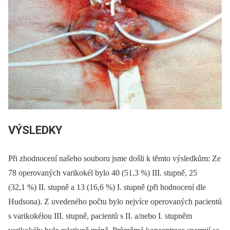
VÝSLEDKY
Při zhodnocení našeho souboru jsme došli k těmto výsledkům: Ze
78 operovaných varikokél bylo 40 (51,3 %) III. stupně, 25
(32,1 %) II. stupně a 13 (16,6 %) I. stupně (při hodnocení dle
Hudsona). Z uvedeného počtu bylo nejvíce operovaných pacientů
s varikokélou III. stupně, pacientů s II. a/nebo I. stupněm