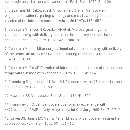
selected subfertile men with vari­cocele. Fertil. Steril 1970; 21 : 606.
5. Glezerman M, Rakowsczyk M, Lunenfeld B et al. Varicocele in
oligospernic patients: pathophysiology and results after ligation and
division of the internal spermatic vein. J Urol 1976; 115 : 652.
6. Goldstein M, Gilbert BR, Dicker AP et al. Micro­surgical inguinal
varicocelectomy with delivery of the testis: an artery and lymphatic
separing technique. J Urol 1992; 148 : 1808-1811.
7. Goldstein M et al. Microsurgical inguinal varicocelectomy with delivery
of the testis: An artery and Lymphatic sparing technique. J Urol 1992;
184 : 1808-1811.
8. Goldstein M, Eid JF. Elevation of intratesticular and scrotal skin surface
temperature in men with varicocele. J Urol 1989; 142 : 743.
9. Greenberg SH, Lipshultz LI, Sein AJ. Experience with 425 subfertile male
patients. J Urol 1970; 119 : 507.
10. Howards SS. Varicocele. Fertil Steril 1984; 41 : 356.
11. Ivanissevich O. Left varicocele due to reflex experience with
4470 operative CASE in forty-two-years. J Int Coll Surg 1960; 34 : 742-746.
12. Laven JS, Haans LC, Mail WP et al. Effects of varicocele treatment in
adolescents. Fertil Steril 1992; 58 : 756-762.