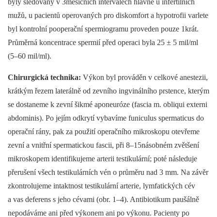
byly sledovány v 3mě­síč­ních intervalech hlavně u infertilních
mužů, u pacientů operovaných pro dis­kom­fort a hypotrofii varlete
byl kontrolní pooperační spermiogramu proveden pouze 1krát.
Průměrná koncentrace spermií před operaci byla 25 ± 5 mil/ml
(5–60 mil/ml).
Chirurgická technika:
Výkon byl pro­váděn v celkové anestezii,
krátkým řezem laterálně od zevního ingvinálního prsten­ce, kterým
se dostaneme k zevní šikmé aponeuróze (fascia m. obliqui externi
abdominis). Po jejím odkrytí vybavíme funiculus spermaticus do
operační rány, pak za použití operačního mikroskopu otevřeme
zevní a vnitřní spermatickou fascii, při 8–15násobném zvětšení
mikro­sko­pem identifikujeme arterii testikulární; poté následuje
přerušení všech testi­kulárních vén o průměru nad 3 mm. Na závěr
zkontrolujeme intaktnost testiku­lární arterie, lymfatických cév
a vas defe­rens s jeho cévami (obr. 1–4). Anti­bio­ti­kum paušálně
nepodáváme ani před výkonem ani po výkonu. Pacienty po