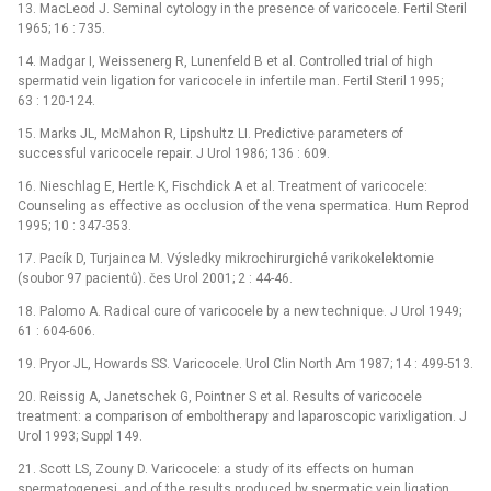
13. MacLeod J. Seminal cytology in the presence of varicocele. Fertil Steril
1965; 16 : 735.
14. Madgar I, Weissenerg R, Lunenfeld B et al. Con­trolled trial of high
spermatid vein ligation for varicocele in infertile man. Fertil Steril 1995;
63 : 120-124.
15. Marks JL, McMahon R, Lipshultz LI. Predictive parameters of
successful varicocele repair. J Urol 1986; 136 : 609.
16. Nieschlag E, Hertle K, Fischdick A et al. Treatment of varicocele:
Counseling as effective as occlusion of the vena spermatica. Hum Reprod
1995; 10 : 347-353.
17. Pacík D, Turjainca M. Výsledky mikrochirurgiché varikokelektomie
(soubor 97 pacientů). čes Urol 2001; 2 : 44-46.
18. Palomo A. Radical cure of varicocele by a new technique. J Urol 1949;
61 : 604-606.
19. Pryor JL, Howards SS. Varicocele. Urol Clin North Am 1987; 14 : 499-513.
20. Reissig A, Janetschek G, Pointner S et al. Results of varicocele
treatment: a comparison of emboltherapy and laparoscopic varixligation. J
Urol 1993; Suppl 149.
21. Scott LS, Zouny D. Varicocele: a study of its effects on human
spermatogenesi, and of the results produced by spermatic vein ligation.