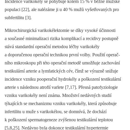
Incidence varikokély se pohybuje kolem 15 % v běžné mužské
populaci [22], ale nalézáme ji u 40 % mužů vyšetřovaných pro
subfertilitu [3].
Mikrochirurgická varikokélektomie se díky vysoké účinnosti
a současné minimalizaci rizika komplikací a recidivy po­stup­ně
stává standardní operační meto­dou léčby varikokély
a doporučenou ope­rační technikou první volby. Použití ope­rač­
ního mikroskopu při této operační metodě umožňuje zachování
testikulární arterie a lymfatických cév, čímž se výrazně snižuje
incidence vzniku pooperační hydrokély a poškození testikulární
arterie s následnou atrofií varlete [7,17]. Přesná patofy­ziologie
vzniku varikokély není známa. Množství nedávných studií
týkajících se mechanizmu vzniku varikokély, která způsobuje
infertilitu u muže s varikokélou, se domnívá, že dochází
k poškození spermatogeneze zvýšenou testikulární teplotou
[5,8,25]. Nedávno byla dokonce testi­kulární hypertermie