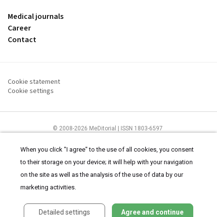
Medical journals
Career
Contact
Cookie statement
Cookie settings
© 2008-2026 MeDitorial | ISSN 1803-6597
The content of this site is intended for health care professionals
Terms of
Use
and
cookies statement
.
When you click "I agree" to the use of all cookies, you consent
to their storage on your device; it will help with your navigation
on the site as well as the analysis of the use of data by our
marketing activities.
Detailed settings
Agree and continue