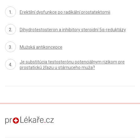
Erektilní dysfunkce po radikální prostatektomii
Dihydrotestosteron a inhibitory steroidní 5α-reduktázy
Mužská antikoncepce
Je substitúcia testosterónu potenciálnym rizikom pre
prostatickú žľazu u stárnuceho muža?
proLékaře.cz