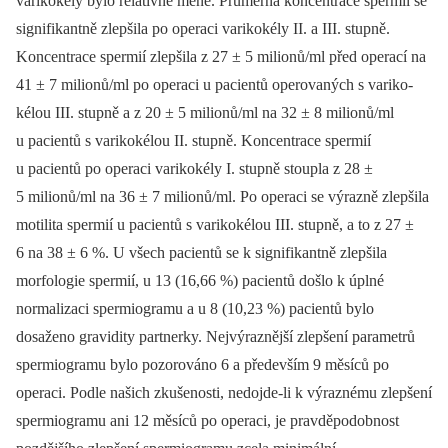
varikokély bylo relativně méně. Průměrná koncentrace spermií se
signifikantně zlepšila po ope­raci varikokély II. a III. stupně.
Koncen­tra­ce spermií zlepšila z 27 ± 5 milionů/ml před operací na
41 ± 7 milionů/ml po operaci u pacientů operovaných s variko­
kélou III. stupně a z 20 ± 5 milionů/ml na 32 ± 8 milionů/ml
u pacientů s variko­kélou II. stupně. Koncentrace spermií
u pacientů po operaci varikokély I. stupně stoupla z 28 ±
5 milionů/ml na 36 ± 7 mi­lio­nů/ml. Po operaci se výrazně zlepšila
motilita spermií u pacientů s varikokélou III. stupně, a to z 27 ±
6 na 38 ± 6 %. U všech pacientů se k signifikantně zlepšila
morfologie spermií, u 13 (16,66 %) pacientů došlo k úplné
normalizaci sper­mio­gramu a u 8 (10,23 %) pacientů bylo
dosaženo gravidity partnerky. Nejvýraz­nější zlepšení parametrů
spermiogramu bylo pozorováno 6 a především 9 měsíců po
operaci. Podle našich zkušenosti, nedojde-li k výraznému zlepšení
spermiogramu ani 12 měsíců po operaci, je pravděpodobnost