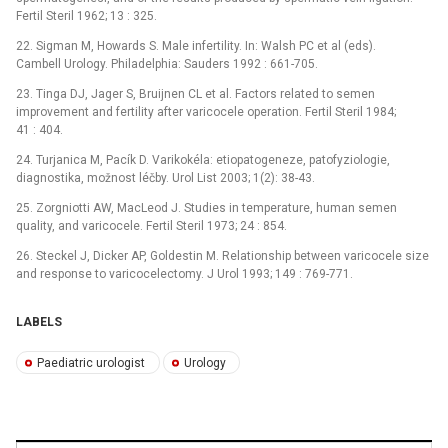
Fertil Steril 1962; 13 : 325.
22. Sigman M, Howards S. Male infertility. In: Walsh PC et al (eds).
Cambell Urology. Philadelphia: Sauders 1992 : 661-705.
23. Tinga DJ, Jager S, Bruijnen CL et al. Factors rela­ted to semen
improvement and fertility after varicocele operation. Fertil Steril 1984;
41 : 404.
24. Turjanica M, Pacík D. Varikokéla: etiopatogeneze, patofyziologie,
diagnostika, možnost léčby. Urol List 2003; 1(2): 38-43.
25. Zorgniotti AW, MacLeod J. Studies in temperature, human semen
quality, and varicocele. Fertil Steril 1973; 24 : 854.
26. Steckel J, Dicker AP, Goldestin M. Relationship between varicocele size
and response to varicocelectomy. J Urol 1993; 149 : 769-771.
LABELS
Paediatric urologist
Urology