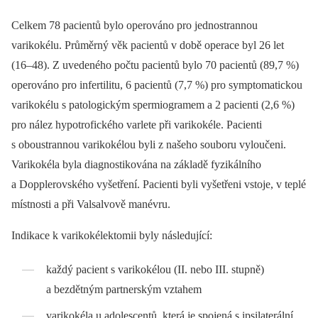
Celkem 78 pacientů bylo operováno pro jednostrannou
varikokélu. Průměrný věk pacientů v době operace byl 26 let
(16–48). Z uvedeného počtu pacientů bylo 70 pacientů (89,7 %)
operováno pro infertilitu, 6 pacientů (7,7 %) pro symptomatickou
varikokélu s patologickým sper­mio­gramem a 2 pacienti (2,6 %)
pro nález hypotrofického varlete při varikokéle. Pacienti
s oboustrannou varikokélou byli z našeho souboru vyloučeni.
Varikokéla byla diagnostikována na základě fyzikálního
a Dopplerovského vyšetření. Pacienti byli vyšetřeni vstoje, v teplé
místnosti a při Valsalvově manévru.
Indikace k varikokélektomii byly následující:
každý pacient s varikokélou (II. nebo III. stupně)
a bezdětným partnerským vztahem
varikokéla u adolescentů, která je spojená s ipsilaterální