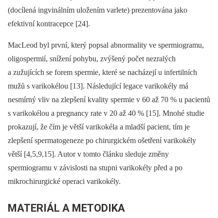
(docílená ingvinálním uložením varlete) prezentována jako
efektivní kontracepce [24].
MacLeod byl první, který popsal abnormality ve spermiogramu,
oligospermií, snížení pohybu, zvýšený počet nezralých
a zužujících se forem spermie, které se nacházejí u infertilních
mužů s varikokélou [13]. Následující legace varikokély má
nesmírný vliv na zlepšení kvality spermie v 60 až 70 % u pacientů
s varikokélou a pregnancy rate v 20 až 40 % [15]. Mno­hé studie
prokazují, že čím je větší variko­kéla a mladší pacient, tím je
zlepšení spermatogeneze po chirurgickém ošetření varikokély
větší [4,5,9,15]. Autor v tomto článku sleduje změny
spermiogramu v závislosti na stupni varikokély před a po
mikrochirurgické operaci varikokély.
MATERIÁL A METODIKA