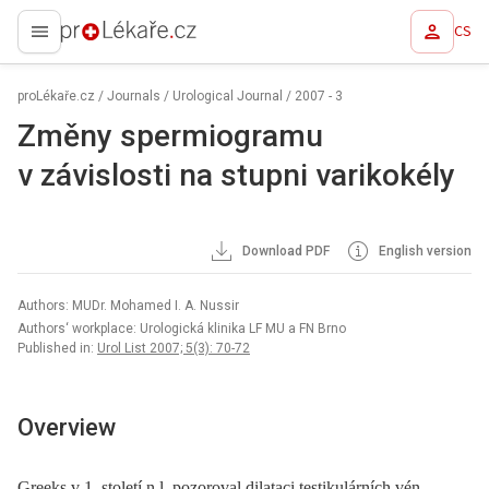
CS
proLékaře.cz
proLékaře.cz
/
Journals
/
Urological Journal
/
2007 - 3
Změny spermiogramu
v závislosti na stupni varikokély
Download PDF
English version
Authors: MUDr. Mohamed I. A. Nussir
Authors‘ workplace: Urologická klinika LF MU a FN Brno
Published in:
Urol List 2007; 5(3): 70-72
Overview
Greeks v 1. století n.l. pozoroval dilataci testikulárních vén