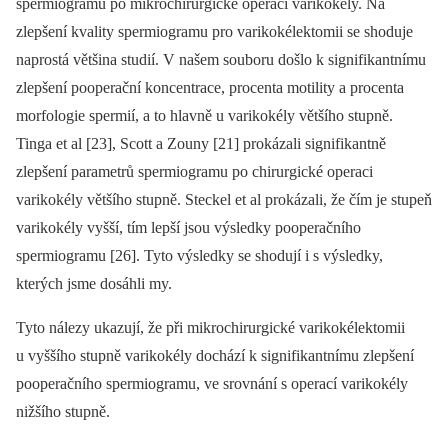
spermiogramu po mikrochirurgické ope­raci varikokély. Na
zlepšení kvality spermiogramu pro varikokélektomii se shoduje
naprostá většina studií. V našem souboru došlo k signifikantnímu
zlepšení pooperační koncentrace, procenta motility a procenta
morfologie spermií, a to hlavně u varikokély většího stupně.
Tinga et al [23], Scott a Zouny [21] prokázali signifikantně
zlepšení parametrů spermiogramu po chirurgické operaci
varikokély většího stupně. Steckel et al prokázali, že čím je stupeň
varikokély vyšší, tím lepší jsou výsledky pooperačního
spermiogramu [26]. Tyto výsledky se shodují i s vý­sledky,
kterých jsme dosáhli my.
Tyto nálezy ukazují, že při mikrochirurgické varikokélektomii
u vyššího stupně vari­kokély dochází k signifikantnímu zlepšení
pooperačního spermiogramu, ve srovnání s operací varikokély
nižšího stupně.