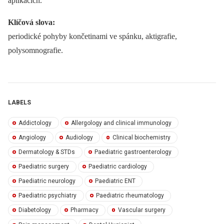
aplikacích.
Klíčová slova:
periodické pohyby končetinami ve spánku, aktigrafie,
polysomnografie.
LABELS
Addictology
Allergology and clinical immunology
Angiology
Audiology
Clinical biochemistry
Dermatology & STDs
Paediatric gastroenterology
Paediatric surgery
Paediatric cardiology
Paediatric neurology
Paediatric ENT
Paediatric psychiatry
Paediatric rheumatology
Diabetology
Pharmacy
Vascular surgery