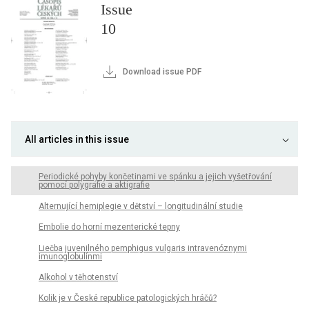
Issue
10
Download issue PDF
All articles in this issue
Periodické pohyby končetinami ve spánku a jejich vyšetřování
pomocí polygrafie a aktigrafie
Alternující hemiplegie v dětství – longitudinální studie
Embolie do horní mezenterické tepny
Liečba juvenilného pemphigus vulgaris intravenóznymi
imunoglobulínmi
Alkohol v těhotenství
Kolik je v České republice patologických hráčů?