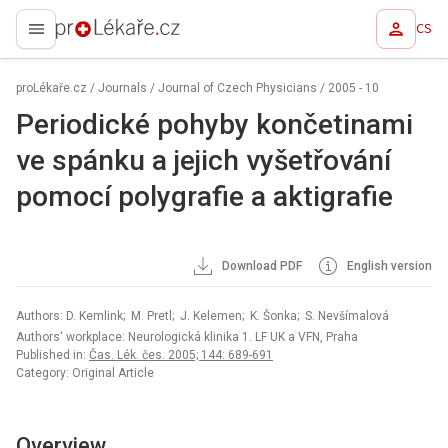
CS
proLékaře.cz
proLékaře.cz
/
Journals
/
Journal of Czech Physicians
/
2005 - 10
Periodické pohyby končetinami
ve spánku a jejich vyšetřování
pomocí polygrafie a aktigrafie
Download PDF
English version
Authors: D. Kemlink; M. Pretl; J. Kelemen; K. Šonka; S. Nevšímalová
Authors‘ workplace: Neurologická klinika 1. LF UK a VFN, Praha
Published in:
Čas. Lék. čes. 2005; 144: 689-691
Category: Original Article
Overview