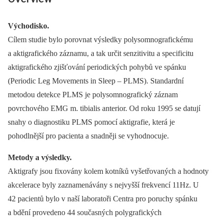
Východisko.
Cílem studie bylo porovnat výsledky polysomnografickému
a aktigrafického záznamu, a tak určit senzitivitu a specificitu
aktigrafického zjišťování periodických pohybů ve spánku
(Periodic Leg Movements in Sleep –⁠ PLMS). Standardní
metodou detekce PLMS je polysomnografický záznam
povrchového EMG m. tibialis anterior. Od roku 1995 se datují
snahy o diagnostiku PLMS pomocí aktigrafie, která je
pohodlnější pro pacienta a snadněji se vyhodnocuje.
Metody a výsledky.
Aktigrafy jsou fixovány kolem kotníků vyšetřovaných a hodnoty
akcelerace byly zaznamenávány s nejvyšší frekvencí 11Hz. U
42 pacientů bylo v naší laboratoři Centra pro poruchy spánku
a bdění provedeno 44 současných polygrafických