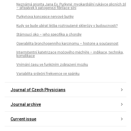
Neznámá priorita Jana Ev. Purkyně: myokardiální rukávce plicních žil
– příspěvek k patogenezi fibrilace síní
Purkyňova koncepce nervové buňky
Kudy se bude ubírat léčba roztroušené sklerózy v budoucnosti?
Stárnoucí oko – jeho specifika a choroby
Operabilita bronchogenního karcinomu – historie a současnost
Intermitentní katetrizace močového měchýře – indikace, technika,
komplikace
Vnímání času ve funkčním zobrazení mozku
Variabilita srdeční frekvence ve spánku
Journal of Czech Physicians
Journal archive
Current issue