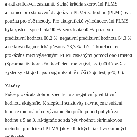
a aktigrafických záznamů. Stejná kritéria skórování PLMS
a hranice pro stanovení diagnózy 5 PLMS za hodinu (PLMI) byla
použita pro obě metody. Pro aktigrafické vyhodnocování PLMS
byla zjištěna specificita 90 %, senzitivita 60 %, pozitivní
prediktivní hodnota 88,2 %, negativní prediktivní hodnota 64,3 %
a celková diagnostická přesnost 73,3 %. Těsná korelace byla
prokázána mezi výslednými PLMI získanými pomocí obou metod
(Spearmanův korelační koeficient rho >0,64, p<0,0001), avšak
výsledky aktigrafu jsou signifikantně nižší (Sign test, p<0,01).
Závěry.
Práce prokázala dobrou specificitu a negativní prediktivní
hodnotu aktigrafie. K zlepšení senzitivity navrhujeme snížení
hranice minimálnímu významného počtu period pohybů za
hodinu z 5 na 3. Aktigrafie se zdá být vhodnou skríninkovou
metodou pro detekci PLMS jak v klinických, tak i výzkumných