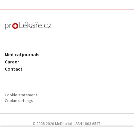
proLékaře.cz
Medical journals
Career
Contact
Cookie statement
Cookie settings
© 2008-2026 MeDitorial | ISSN 1803-6597
The content of this site is intended for health care professionals
Terms of