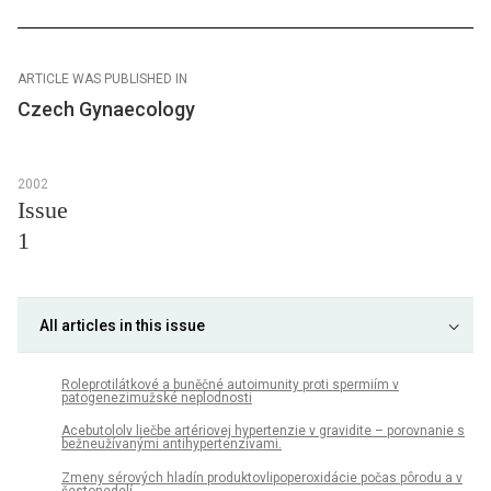
ARTICLE WAS PUBLISHED IN
Czech Gynaecology
2002
Issue
1
All articles in this issue
Roleprotilátkové a buněčné autoimunity proti spermiím v
patogenezimužské neplodnosti
Acebutololv liečbe artériovej hypertenzie v gravidite – porovnanie s
bežneužívanými antihypertenzívami.
Zmeny sérových hladín produktovlipoperoxidácie počas pôrodu a v
šestonedelí