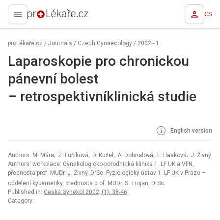
CS
proLékaře.cz
proLékaře.cz
/
Journals
/
Czech Gynaecology
/
2002 - 1
Laparoskopie pro chronickou
pánevní bolest
–⁠ retrospektivníklinická studie
English version
Authors: M. Mára; Z. Fučíková; D. Kužel; A. Dohnalová; L. Haaková; J. Živný
Authors‘ workplace: Gynekologicko-porodnická klinika 1. LF UK a VFN,
přednosta prof. MUDr. J. Živný, DrSc. Fyziologický ústav 1. LF UK v Praze –
oddělení kybernetiky, přednosta prof. MUDr. S. Trojan, DrSc.
Published in:
Ceska Gynekol 2002; (1): 38-46
Category: