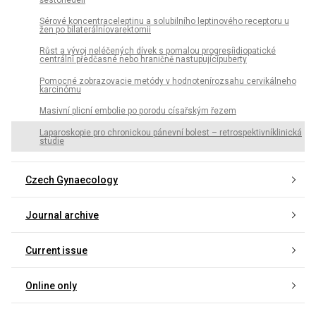
Sérové koncentraceleptinu a solubilního leptinového receptoru u
žen po bilaterálníovarektomii
Růst a vývoj neléčených dívek s pomalou progresíidiopatické
centrální předčasné nebo hraničně nastupujícípuberty
Pomocné zobrazovacie metódy v hodnotenírozsahu cervikálneho
karcinómu
Masivní plicní embolie po porodu císařským řezem
Laparoskopie pro chronickou pánevní bolest – retrospektivníklinická
studie
Czech Gynaecology
Journal archive
Current issue
Online only