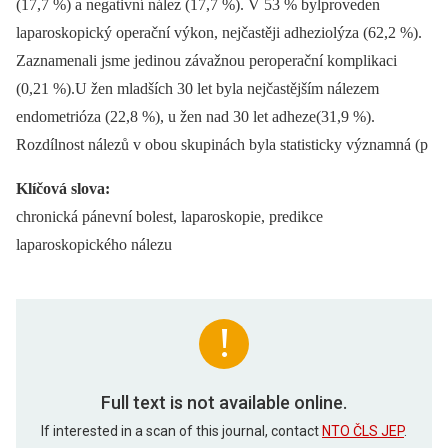
(17,7 %) a negativní nález (17,7 %). V 53 % bylproveden
laparoskopický operační výkon, nejčastěji adheziolýza (62,2 %).
Zaznamenali jsme jedinou závažnou peroperační komplikaci
(0,21 %).U žen mladších 30 let byla nejčastějším nálezem
endometrióza (22,8 %), u žen nad 30 let adheze(31,9 %).
Rozdílnost nálezů v obou skupinách byla statisticky významná (p
Klíčová slova:
chronická pánevní bolest, laparoskopie, predikce
laparoskopického nálezu
Full text is not available online.
If interested in a scan of this journal, contact
NTO ČLS JEP
.