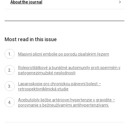
About the journal
Most read in this issue
Masivní plicní embolie po porodu císařským řezem
Roleprotilátkové a buněčné autoimunity proti spermiím v
patogenezimužské neplodnosti
Laparoskopie pro chronickou pánevní bolest –
retrospektivníklinická studie
Acebutololv liečbe artériovej hypertenzie v gravidite –
porovnanie s bežneužívanými antihypertenzívami.