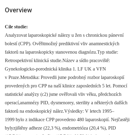
Overview
Cíle studie:
Analyzovat laparoskopické nálezy u žen s chronickou pánevní
bolestí (CPP). Ověřitmožný prediktivní vliv anamnestických
faktorů na laparoskopicky stanovenou diagnózu.Typ studie:
Retrospektivní klinická studie.Název a sídlo pracoviště:
Gynekologicko-porodnická klinika 1. LF UK a VFN
v Praze.Metodika: Provedli jsme podrobný rozbor laparoskopií
provedených pro CPP na naší klinice zaposledních 5 let. Pomocí
statistické analýzy (c2) jsme ověřovali vliv věku, předchozích
operací,anamnézy PID, dysmenorey, sterility a některých dalších
faktorů na endoskopický nález.Výsledky: V letech 1995–
1999 bylo z indikace CPP provedeno 480 laparoskopií. Nejčastěji
bylyzjištěny adheze (22,3 %), endometrióza (20,4 %), PID