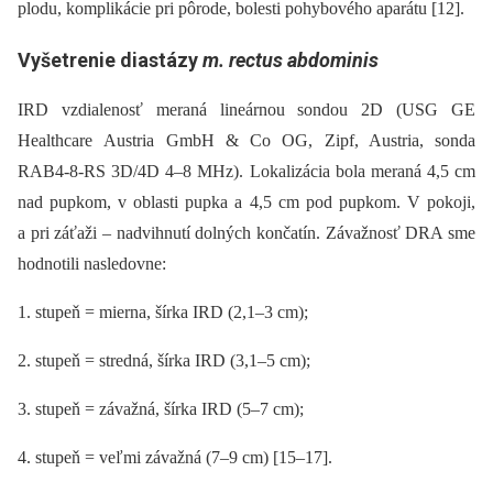
plodu, komplikácie pri pôrode, bolesti pohybového aparátu [12].
Vyšetrenie diastázy
m. rectus abdominis
IRD vzdialenosť meraná lineárnou sondou 2D (USG GE
Healthcare Austria GmbH & Co OG, Zipf, Austria, sonda
RAB4-8-RS 3D/4D 4–8 MHz). Lokalizácia bola meraná 4,5 cm
nad pupkom, v oblasti pupka a 4,5 cm pod pupkom. V pokoji,
a pri záťaži –⁠ nadvihnutí dolných končatín. Závažnosť DRA sme
hodnotili nasledovne:
1. stupeň = mierna, šírka IRD (2,1–3 cm);
2. stupeň = stredná, šírka IRD (3,1–5 cm);
3. stupeň = závažná, šírka IRD (5–7 cm);
4. stupeň = veľmi závažná (7–9 cm) [15–17].