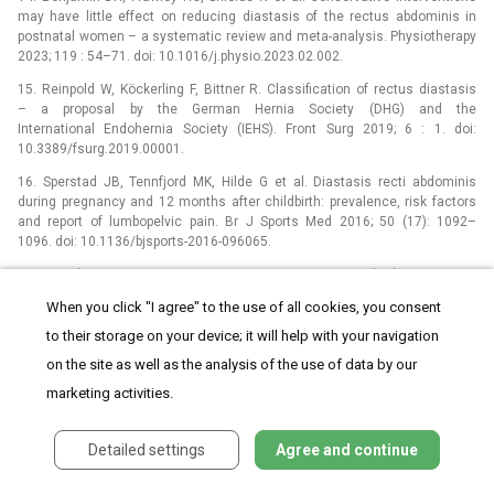
may have little effect on reducing diastasis of the rectus abdominis in
postnatal women –⁠ a systematic review and meta-analysis. Physiotherapy
2023; 119 : 54–71. doi: 10.1016/j.physio.2023.02.002.
15. Reinpold W, Köckerling F, Bittner R. Classification of rectus diastasis
–⁠ a proposal by the German Hernia Society (DHG) and the
International Endohernia Society (IEHS). Front Surg 2019; 6 : 1. doi:
10.3389/fsurg.2019.00001.
16. Sperstad JB, Tennfjord MK, Hilde G et al. Diastasis recti abdominis
during pregnancy and 12 months after childbirth: prevalence, risk factors
and report of lumbopelvic pain. Br J Sports Med 2016; 50 (17): 1092–
1096. doi: 10.1136/bjsports-2016-096065.
17. van de Water AT, Benjamin DR. Measurement methods to assess
diastasis of the rectus abdominis muscle (DRAM): a systematic review of
When you click "I agree" to the use of all cookies, you consent
their measurement properties and meta-analytic reliability generalisation.
Man Ther 2016; 21 : 41–53. doi: 10.1016/j.math.2015.09.013.
to their storage on your device; it will help with your navigation
on the site as well as the analysis of the use of data by our
18. Avery K, Donovan J, Peters TJ et al. ICIQ: a brief and robust measure for
evaluating the symptoms and impact of urinary incontinence.
marketing activities.
Neurourol Urodyn 2004; 23 (4): 322–330. doi: 10.1002/nau.20041.
19. Kolář P et al. Rehabilitace v klinické praxi. 1. vyd. Praha: Galén 2019.
Detailed settings
Agree and continue
20. Gluppe S, Hilde G, Tennfjord MK et al. Effect of a postpartum training
program on the prevalence of diastasis recti abdominis in postpartum