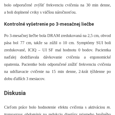
bolo odporučené zvýšiť frekvenciu cvičenia na 30 min denne,
a boli doplnené cviky s väčšou náročnosťou.
Kontrolné vyšetrenie po 3-mesačnej liečbe
Po 3-mesačnej liečbe bola DRAM zredukovaná na 2,5 cm, obvod
pása bol 77 cm, takže sa zúžil o 10 cm. Symptómy SUI boli
zredukované, ICIQ –⁠ UI SF mal hodnotu 0 bodov. Pacientka
naďalej dodržiavala dávkovanie cvičenia a ergonomické
opatrenia. Pacientke bolo odporučené znížiť frekvenciu cvičenia
na udržiavacie cvičenie na 15 min denne, 2-krát týždenne po
dobu ďalších 3 mesiacov.
Diskusia
Cieľom práce bolo hodnotenie efektu cvičenia s aktiváciou
m.
transversus abdominis
na redukciu diastázy priameho brušného