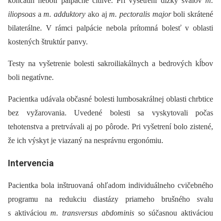
končatín neboli palpačne citlivé. Pri vyšetrení dĺžky svalov
m.
iliopsoas
a
m. adduktory
ako aj
m. pectoralis major
boli skrátené
bilaterálne. V rámci palpácie nebola prítomná bolesť v oblasti
kostených štruktúr panvy.
Testy na vyšetrenie bolesti sakroiliakálnych a bedrových kĺbov
boli negatívne.
Pacientka udávala občasné bolesti lumbosakrálnej oblasti chrbtice
bez vyžarovania. Uvedené bolesti sa vyskytovali počas
tehotenstva a pretrvávali aj po pôrode. Pri vyšetrení bolo zistené,
že ich výskyt je viazaný na nesprávnu ergonómiu.
Intervencia
Pacientka bola inštruovaná ohľadom individuálneho cvičebného
programu na redukciu diastázy priameho brušného svalu
s aktiváciou
m. transversus abdominis
so súčasnou aktiváciou