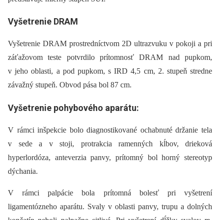
Vyšetrenie DRAM
Vyšetrenie DRAM prostredníctvom 2D ultrazvuku v pokoji a pri
záťažovom teste potvrdilo prítomnosť DRAM nad pupkom,
v jeho oblasti, a pod pupkom, s IRD 4,5 cm, 2. stupeň stredne
závažný stupeň. Obvod pása bol 87 cm.
Vyšetrenie pohybového aparátu:
V rámci inšpekcie bolo diagnostikované ochabnuté držanie tela
v sede a v stoji, protrakcia ramenných kĺbov, drieková
hyperlordóza, anteverzia panvy, prítomný bol horný stereotyp
dýchania.
V rámci palpácie bola prítomná bolesť pri vyšetrení
ligamentózneho aparátu. Svaly v oblasti panvy, trupu a dolných