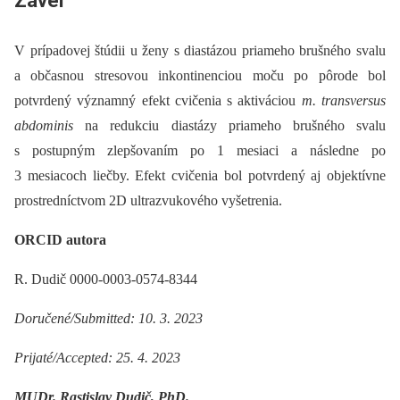
Záver
V prípadovej štúdii u ženy s diastázou priameho brušného svalu
a občasnou stresovou inkontinenciou moču po pôrode bol
potvrdený významný efekt cvičenia s aktiváciou
m. transversus
abdominis
na redukciu diastázy priameho brušného svalu
s postupným zlepšovaním po 1 mesiaci a následne po
3 mesiacoch liečby. Efekt cvičenia bol potvrdený aj objektívne
prostredníctvom 2D ultrazvukového vyšetrenia.
ORCID autora
R. Dudič 0000-0003-0574-8344
Doručené/Submitted: 10. 3. 2023
Prijaté/Accepted: 25. 4. 2023
MUDr. Rastislav Dudič, PhD.