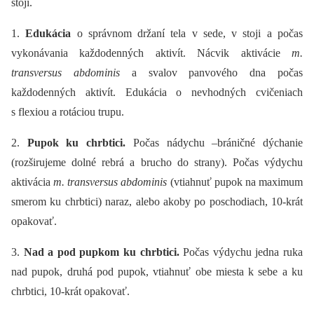
stoji.
1.
Edukácia
o správnom držaní tela v sede, v stoji a počas
vykonávania každodenných aktivít. Nácvik aktivácie
m.
transversus abdominis
a svalov panvového dna počas
každodenných aktivít. Edukácia o nevhodných cvičeniach
s flexiou a rotáciou trupu.
2.
Pupok ku chrbtici.
Počas nádychu –bráničné dýchanie
(rozširujeme dolné rebrá a brucho do strany). Počas výdychu
aktivácia
m. transversus abdominis
(vtiahnuť pupok na maximum
smerom ku chrbtici) naraz, alebo akoby po poschodiach, 10-krát
opakovať.
3.
Nad a pod pupkom ku chrbtici.
Počas výdychu jedna ruka
nad pupok, druhá pod pupok, vtiahnuť obe miesta k sebe a ku
chrbtici, 10-krát opakovať.