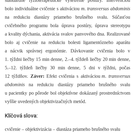
štandardné fyzioterapeutické vyšetrenie postúry. Intervenciou
bolo individuálne cvičenie s aktiváciou
m. transversus abdominis
na redukciu diastázy priameho brušného svalu. Súčasťou
cvičebného programu bola úprava postúry, úprava stereotypu
a kvality dýchania, aktivácia svalov panvového dna. Realizované
bolo aj cvičenie na redukciu bolesti ligamentózneho aparátu
a nácvik správnej ergonómie. Dávkovanie cvičenia bolo v
1. týždni liečby 15 min denne, 2.–4. týždeň liečby 20 min denne,
5.–12. týždeň liečby 30 min denne, 5 dni v týždni, počas
12 týždňov.
Záver:
Efekt cvičenia s aktiváciou
m. transversus
abdominis
na redukciu diastázy priameho brušného svalu
u pacientky po pôrode bol objektívne dokázaný prostredníctvom
vyššie uvedených objektivizačných metód.
Klíčová slova:
cvičenie – objektivizácia – diastáza priameho brušného svalu