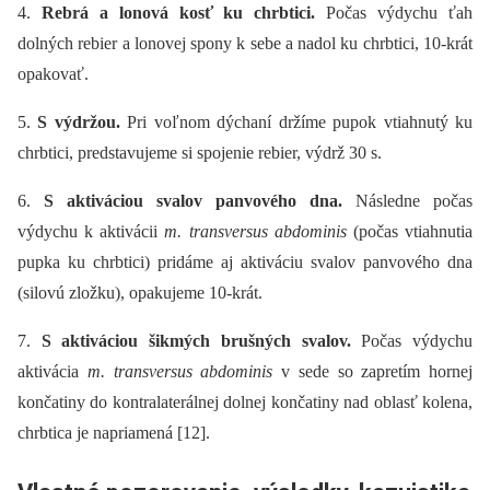
4.
Rebrá a lonová kosť ku chrbtici.
Počas výdychu ťah
dolných rebier a lonovej spony k sebe a nadol ku chrbtici, 10-krát
opakovať.
5.
S výdržou.
Pri voľnom dýchaní držíme pupok vtiahnutý ku
chrbtici, predstavujeme si spojenie rebier, výdrž 30 s.
6.
S aktiváciou svalov panvového dna.
Následne počas
výdychu k aktivácii
m. transversus abdominis
(počas vtiahnutia
pupka ku chrbtici) pridáme aj aktiváciu svalov panvového dna
(silovú zložku), opakujeme 10-krát.
7.
S aktiváciou šikmých brušných svalov.
Počas výdychu
aktivácia
m. transversus abdominis
v sede so zapretím hornej
končatiny do kontralaterálnej dolnej končatiny nad oblasť kolena,
chrbtica je napriamená [12].