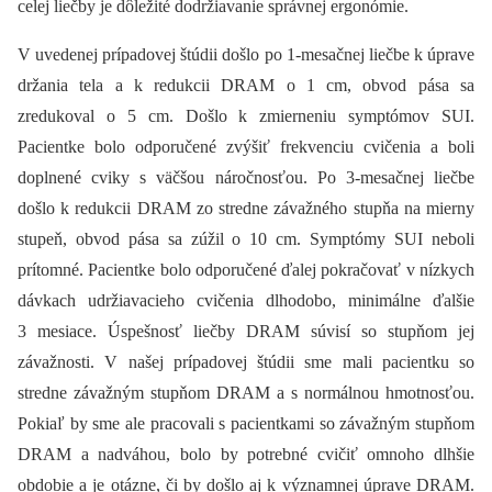
celej liečby je dôležité dodržiavanie správnej ergonómie.
V uvedenej prípadovej štúdii došlo po 1-mesačnej liečbe k úprave
držania tela a k redukcii DRAM o 1 cm, obvod pása sa
zredukoval o 5 cm. Došlo k zmierneniu symptómov SUI.
Pacientke bolo odporučené zvýšiť frekvenciu cvičenia a boli
doplnené cviky s väčšou náročnosťou. Po 3-mesačnej liečbe
došlo k redukcii DRAM zo stredne závažného stupňa na mierny
stupeň, obvod pása sa zúžil o 10 cm. Symptómy SUI neboli
prítomné. Pacientke bolo odporučené ďalej pokračovať v nízkych
dávkach udržiavacieho cvičenia dlhodobo, minimálne ďalšie
3 mesiace. Úspešnosť liečby DRAM súvisí so stupňom jej
závažnosti. V našej prípadovej štúdii sme mali pacientku so
stredne závažným stupňom DRAM a s normálnou hmotnosťou.
Pokiaľ by sme ale pracovali s pacientkami so závažným stupňom
DRAM a nadváhou, bolo by potrebné cvičiť omnoho dlhšie
obdobie a je otázne, či by došlo aj k významnej úprave DRAM.