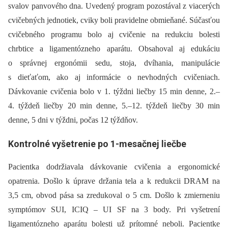
svalov panvového dna. Uvedený program pozostával z viacerých
cvičebných jednotiek, cviky boli pravidelne obmieňané. Súčasťou
cvičebného programu bolo aj cvičenie na redukciu bolesti
chrbtice a ligamentózneho aparátu. Obsahoval aj edukáciu
o správnej ergonómii sedu, stoja, dvíhania, manipulácie
s dieťaťom, ako aj informácie o nevhodných cvičeniach.
Dávkovanie cvičenia bolo v 1. týždni liečby 15 min denne, 2.–
4. týždeň liečby 20 min denne, 5.–12. týždeň liečby 30 min
denne, 5 dni v týždni, počas 12 týždňov.
Kontrolné vyšetrenie po 1-mesačnej liečbe
Pacientka dodržiavala dávkovanie cvičenia a ergonomické
opatrenia. Došlo k úprave držania tela a k redukcii DRAM na
3,5 cm, obvod pása sa zredukoval o 5 cm. Došlo k zmierneniu
symptómov SUI, ICIQ –⁠ UI SF na 3 body. Pri vyšetrení
ligamentózneho aparátu bolesti už prítomné neboli. Pacientke