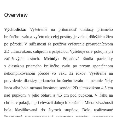
Overview
Východiská:
Vyšetrenie na prítomnosť diastázy priameho
brušného svalu a vyšetrenie celej postúry je veľmi dôležité u žien
po pôrode. V súčasnosti sa používa vyšetrenie prostredníctvom
2D ultrazvukom, caliprom a palpáciou. Vyšetruje sa v pokoji a pri
záťažových testoch.
Metódy:
Prípadová štúdia pacientky
s diastázou priameho brušného svalu po prvom spontánnom
nekomplikovanom pôrode vo veku 32 rokov. Vyšetrenie na
potvrdenie diastázy priameho brušného svalu –⁠ meranie šírky
linea alba bola meraná lineárnou sondou 2D ultrazvukom 4,5 cm
nad pupkom, v jeho oblasti a 4,5 cm pod pupkom. V ľahu na
chrbte v pokoji, a pri elevácii dolných končatín. Miera závažnosti
bola klasifikovaná do štyroch stupňov. Bolo realizované