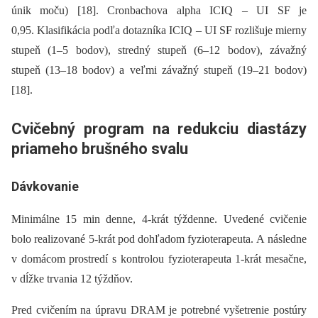
únik moču) [18]. Cronbachova alpha ICIQ –⁠ UI SF je
0,95. Klasifikácia podľa dotazníka ICIQ –⁠ UI SF rozlišuje mierny
stupeň (1–5 bodov), stredný stupeň (6–12 bodov), závažný
stupeň (13–18 bodov) a veľmi závažný stupeň (19–21 bodov)
[18].
Cvičebný program na redukciu diastázy
priameho brušného svalu
Dávkovanie
Minimálne 15 min denne, 4-krát týždenne. Uvedené cvičenie
bolo realizované 5-krát pod dohľadom fyzioterapeuta. A následne
v domácom prostredí s kontrolou fyzioterapeuta 1-krát mesačne,
v dĺžke trvania 12 týždňov.
Pred cvičením na úpravu DRAM je potrebné vyšetrenie postúry