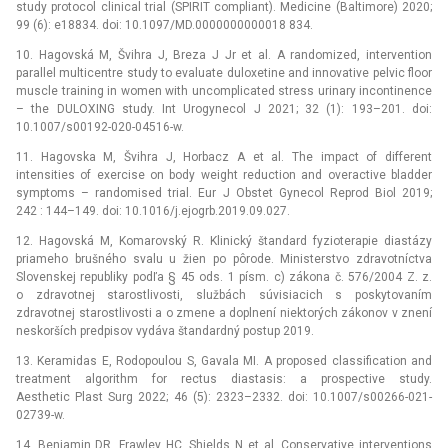
study protocol clinical trial (SPIRIT compliant). Medicine (Baltimore) 2020;
99 (6): e18834. doi: 10.1097/MD.0000000000018 834.
10. Hagovská M, Švihra J, Breza J Jr et al. A randomized, intervention
parallel multicentre study to evaluate duloxetine and innovative pelvic floor
muscle training in women with uncomplicated stress urinary incontinence
–⁠ the DULOXING study. Int Urogynecol J 2021; 32 (1): 193–201. doi:
10.1007/s00192-020-04516-w.
11. Hagovska M, Švihra J, Horbacz A et al. The impact of different
intensities of exercise on body weight reduction and overactive bladder
symptoms –⁠ randomised trial. Eur J Obstet Gynecol Reprod Biol 2019;
242 : 144–149. doi: 10.1016/j.ejogrb.2019.09.027.
12. Hagovská M, Komarovský R. Klinický štandard fyzioterapie diastázy
priameho brušného svalu u žien po pôrode. Ministerstvo zdravotníctva
Slovenskej republiky podľa § 45 ods. 1 písm. c) zákona č. 576/2004 Z. z.
o zdravotnej starostlivosti, službách súvisiacich s poskytovaním
zdravotnej starostlivosti a o zmene a doplnení niektorých zákonov v znení
neskorších predpisov vydáva štandardný postup 2019.
13. Keramidas E, Rodopoulou S, Gavala MI. A proposed classification and
treatment algorithm for rectus diastasis: a prospective study.
Aesthetic Plast Surg 2022; 46 (5): 2323–2332. doi: 10.1007/s00266-021-
02739-w.
14. Benjamin DR, Frawley HC, Shields N et al. Conservative interventions