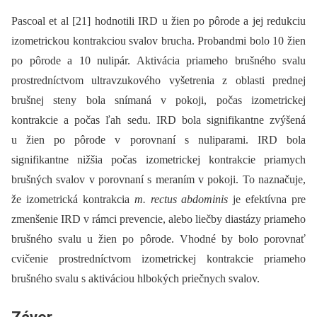
Pascoal et al [21] hodnotili IRD u žien po pôrode a jej redukciu
izometrickou kontrakciou svalov brucha. Probandmi bolo 10 žien
po pôrode a 10 nulipár. Aktivácia priameho brušného svalu
prostredníctvom ultravzukového vyšetrenia z oblasti prednej
brušnej steny bola snímaná v pokoji, počas izometrickej
kontrakcie a počas ľah sedu. IRD bola signifikantne zvýšená
u žien po pôrode v porovnaní s nuliparami. IRD bola
signifikantne nižšia počas izometrickej kontrakcie priamych
brušných svalov v porovnaní s meraním v pokoji. To naznačuje,
že izometrická kontrakcia
m. rectus abdominis
je efektívna pre
zmenšenie IRD v rámci prevencie, alebo liečby diastázy priameho
brušného svalu u žien po pôrode. Vhodné by bolo porovnať
cvičenie prostredníctvom izometrickej kontrakcie priameho
brušného svalu s aktiváciou hlbokých priečnych svalov.