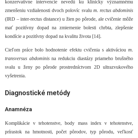
konzervatívne intervencie nevedú ku klinicky významnému
zmenšeniu vzdialenosti dvoch polovíc svalu
m. rectus abdominis
(IRD –⁠ inter-rectus distance) u žien po pôrode, ale cvičenie môže
mať pozitívny dopad na zmiernenie bolesti chrbta, zlepšenie
kondície a pozitívny dopad na kvalitu života [14].
Cieľom práce bolo hodnotenie efektu cvičenia s aktiváciou
m.
transversus abdominis
na redukciu diastázy priameho brušného
svalu u ženy po pôrode prostredníctvom 2D ultrazvukového
vyšetrenia.
Diagnostické metódy
Anamnéza
Komplikácie v tehotenstve, body mass index v tehotenstve,
prírastok na hmotnosti, počet pôrodov, typ pôrodu, veľkosť