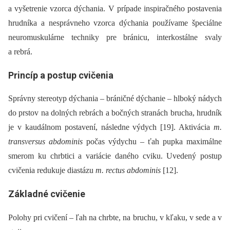
a vyšetrenie vzorca dýchania. V prípade inspiračného postavenia
hrudníka a nesprávneho vzorca dýchania používame špeciálne
neuromuskulárne techniky pre bránicu, interkostálne svaly
a rebrá.
Princíp a postup cvičenia
Správny stereotyp dýchania –⁠ bráničné dýchanie –⁠ hlboký nádych
do prstov na dolných rebrách a bočných stranách brucha, hrudník
je v kaudálnom postavení, následne výdych [19]. Aktivácia
m.
transversus abdominis
počas výdychu –⁠ ťah pupka maximálne
smerom ku chrbtici a variácie daného cviku. Uvedený postup
cvičenia redukuje diastázu
m. rectus abdominis
[12].
Základné cvičenie
Polohy pri cvičení –⁠ ľah na chrbte, na bruchu, v kľaku, v sede a v