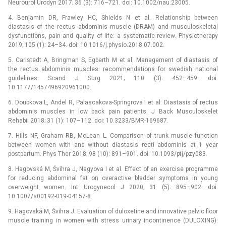
Neurourol Urodyn 2017; 36 (3): 716–721. doi: 10.1002/nau.23005.
4. Benjamin DR, Frawley HC, Shields N et al. Relationship between
diastasis of the rectus abdominis muscle (DRAM) and musculoskeletal
dysfunctions, pain and quality of life: a systematic review. Physiotherapy
2019; 105 (1): 24–34. doi: 10.1016/j.physio.2018.07.002.
5. Carlstedt A, Bringman S, Egberth M et al. Management of diastasis of
the rectus abdominis muscles: recommendations for swedish national
guidelines. Scand J Surg 2021; 110 (3): 452–459. doi:
10.1177/1457496920961000.
6. Doubkova L, Andel R, Palascakova-Springrova I et al. Diastasis of rectus
abdominis muscles in low back pain patients. J Back Musculoskelet
Rehabil 2018; 31 (1): 107–112. doi: 10.3233/BMR-169687.
7. Hills NF, Graham RB, McLean L. Comparison of trunk muscle function
between women with and without diastasis recti abdominis at 1 year
postpartum. Phys Ther 2018; 98 (10): 891–901. doi: 10.1093/ptj/pzy083.
8. Hagovská M, Švihra J, Nagyova I et al. Effect of an exercise programme
for reducing abdominal fat on overactive bladder symptoms in young
overweight women. Int Urogynecol J 2020; 31 (5): 895–902. doi:
10.1007/s00192-019-04157-8.
9. Hagovská M, Švihra J. Evaluation of duloxetine and innovative pelvic floor
muscle training in women with stress urinary incontinence (DULOXING):