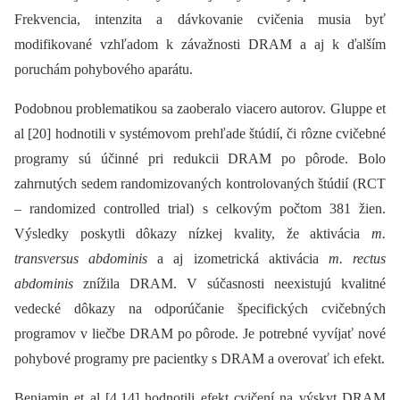
Frekvencia, intenzita a dávkovanie cvičenia musia byť
modifikované vzhľadom k závažnosti DRAM a aj k ďalším
poruchám pohybového aparátu.
Podobnou problematikou sa zaoberalo viacero autorov. Gluppe et
al [20] hodnotili v systémovom prehľade štúdií, či rôzne cvičebné
programy sú účinné pri redukcii DRAM po pôrode. Bolo
zahrnutých sedem randomizovaných kontrolovaných štúdií (RCT
–⁠ randomized controlled trial) s celkovým počtom 381 žien.
Výsledky poskytli dôkazy nízkej kvality, že aktivácia
m.
transversus abdominis
a aj izometrická aktivácia
m. rectus
abdominis
znížila DRAM. V súčasnosti neexistujú kvalitné
vedecké dôkazy na odporúčanie špecifických cvičebných
programov v liečbe DRAM po pôrode. Je potrebné vyvíjať nové
pohybové programy pre pacientky s DRAM a overovať ich efekt.
Benjamin et al [4,14] hodnotili efekt cvičení na výskyt DRAM