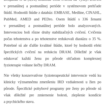
v prenatálnej a postnatálnej perióde v systémovom prehľade
štúdií. Hodnotili štúdie z databáz: EMBASE, Medline, CINAHL,
PubMed, AMED and PEDro. Osem štúdií s 336 ženami
v prenatálnej a postnatálnej perióde bolo analyzovaných.
Intervenciou boli rôzne druhy stabilizačných cvičení. Cvičenia
počas tehotenstva a po tehotenstve redukovali diastázu o 35 %.
Potrebné sú ale ďalšie kvalitné štúdie, ktoré by hodnotili efekt
špecifických cvičení na redukciu DRAM. Dôležité je však
edukovať každú ženu po pôrode ohľadom komplexnej
fyzioterapie vrátane liečby DRAM.
Nie všetky konzervatívne fyzioterapeutické intervencie vedú ku
klinicky významnému zmenšeniu IRD vzdialenosti u žien po
pôrode. Špecifické pohybové programy pre ženy po pôrode sú
však dôležité pre zmiernenie bolesti, zlepšenie kondície
a psychického stavu.