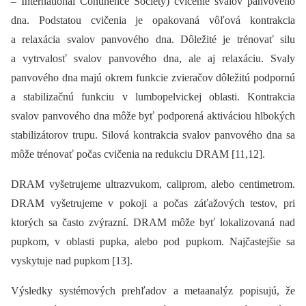
–⁠ International Continence Society) cvičenie svalov panvového
dna. Podstatou cvičenia je opakovaná vôľová kontrakcia
a relaxácia svalov panvového dna. Dôležité je trénovať silu
a vytrvalosť svalov panvového dna, ale aj relaxáciu. Svaly
panvového dna majú okrem funkcie zvieračov dôležitú podpornú
a stabilizačnú funkciu v lumbopelvickej oblasti. Kontrakcia
svalov panvového dna môže byť podporená aktiváciou hlbokých
stabilizátorov trupu. Silová kontrakcia svalov panvového dna sa
môže trénovať počas cvičenia na redukciu DRAM [11,12].
DRAM vyšetrujeme ultrazvukom, caliprom, alebo centimetrom.
DRAM vyšetrujeme v pokoji a počas záťažových testov, pri
ktorých sa často zvýrazní. DRAM môže byť lokalizovaná nad
pupkom, v oblasti pupka, alebo pod pupkom. Najčastejšie sa
vyskytuje nad pupkom [13].
Výsledky systémových prehľadov a metaanalýz popisujú, že