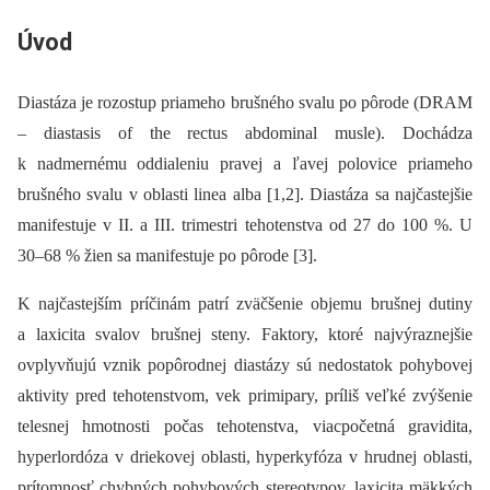
Úvod
Diastáza je rozostup priameho brušného svalu po pôrode (DRAM
–⁠ diastasis of the rectus abdominal musle). Dochádza
k nadmernému oddialeniu pravej a ľavej polovice priameho
brušného svalu v oblasti linea alba [1,2]. Diastáza sa najčastejšie
manifestuje v II. a III. trimestri tehotenstva od 27 do 100 %. U
30–68 % žien sa manifestuje po pôrode [3].
K najčastejším príčinám patrí zväčšenie objemu brušnej dutiny
a laxicita svalov brušnej steny. Faktory, ktoré najvýraznejšie
ovplyvňujú vznik popôrodnej diastázy sú nedostatok pohybovej
aktivity pred tehotenstvom, vek primipary, príliš veľké zvýšenie
telesnej hmotnosti počas tehotenstva, viacpočetná gravidita,
hyperlordóza v driekovej oblasti, hyperkyfóza v hrudnej oblasti,
prítomnosť chybných pohybových stereotypov, laxicita mäkkých