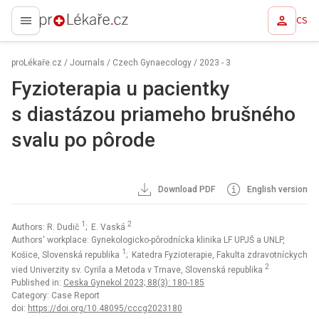
CS
proLékaře.cz
proLékaře.cz
/
Journals
/
Czech Gynaecology
/
2023 - 3
Fyzioterapia u pacientky
s diastázou priameho brušného
svalu po pôrode
Download PDF
English version
1
2
Authors: R. Dudič
; E. Vaská
Authors‘ workplace: Gynekologicko-pôrodnícka klinika LF UPJŠ a UNLP,
1
Košice, Slovenská republika
; Katedra Fyzioterapie, Fakulta zdravotníckych
2
vied Univerzity sv. Cyrila a Metoda v Trnave, Slovenská republika
Published in:
Ceska Gynekol 2023; 88(3): 180-185
Category: Case Report
doi:
https://doi.org/10.48095/cccg2023180