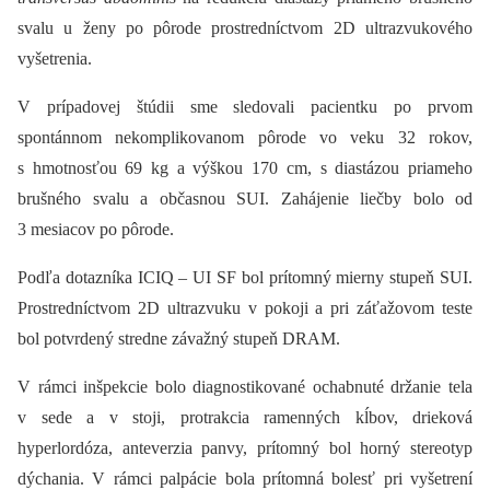
svalu u ženy po pôrode prostredníctvom 2D ultrazvukového
vyšetrenia.
V prípadovej štúdii sme sledovali pacientku po prvom
spontánnom nekomplikovanom pôrode vo veku 32 rokov,
s hmotnosťou 69 kg a výškou 170 cm, s diastázou priameho
brušného svalu a občasnou SUI. Zahájenie liečby bolo od
3 mesiacov po pôrode.
Podľa dotazníka ICIQ –⁠ UI SF bol prítomný mierny stupeň SUI.
Prostredníctvom 2D ultrazvuku v pokoji a pri záťažovom teste
bol potvrdený stredne závažný stupeň DRAM.
V rámci inšpekcie bolo diagnostikované ochabnuté držanie tela
v sede a v stoji, protrakcia ramenných kĺbov, drieková
hyperlordóza, anteverzia panvy, prítomný bol horný stereotyp
dýchania. V rámci palpácie bola prítomná bolesť pri vyšetrení