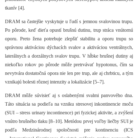
tkanív [4].
DRAM sa častejšie vyskytuje u ľudí s jemnou svalovinou trupu.
Po pôrode, keď dieťa opustí brušnú dutinu, trup stráca vnútornú
oporu. Preto žena potrebuje zlepšiť stabilitu a oporu trupu so
správnou aktiváciou dýchacích svalov a aktiváciou ventrálnych,
laterálnych a dorzálnych svalov trupu. V hĺbke brušnej dutiny aj
niekoľko rokov po pôrode môže pretrvávať hypotonus, čím sa
nevytvára dostatočná opora nie len pre trup, ale aj chrbticu, a tým
vznikajú bolesti rôznej intenzity a lokalizácie [5–7].
DRAM môže súvisieť aj s oslabenými svalmi panvového dna.
Táto situácia sa podieľa na vzniku stresovej inkontinencie moču
(SUI –⁠ stress urinary incontinence) pri fyzickej aktivite, a zvýšení
vnútro brušného tlaku [8–10]. Metódou prvej voľby liečby SUI je
podľa Medzinárodnej spoločnosti pre kontinenciu (ICS