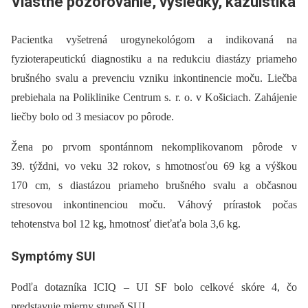
Vlastné pozorovanie, výsledky, kazuistika
Pacientka vyšetrená urogynekológom a indikovaná na
fyzioterapeutickú diagnostiku a na redukciu diastázy priameho
brušného svalu a prevenciu vzniku inkontinencie moču. Liečba
prebiehala na Poliklinike Centrum s. r. o. v Košiciach. Zahájenie
liečby bolo od 3 mesiacov po pôrode.
Žena po prvom spontánnom nekomplikovanom pôrode v
39. týždni, vo veku 32 rokov, s hmotnosťou 69 kg a výškou
170 cm, s diastázou priameho brušného svalu a občasnou
stresovou inkontinenciou moču. Váhový prírastok počas
tehotenstva bol 12 kg, hmotnosť dieťaťa bola 3,6 kg.
Symptómy SUI
Podľa dotazníka ICIQ –⁠ UI SF bolo celkové skóre 4, čo
predstavuje mierny stupeň SUI.