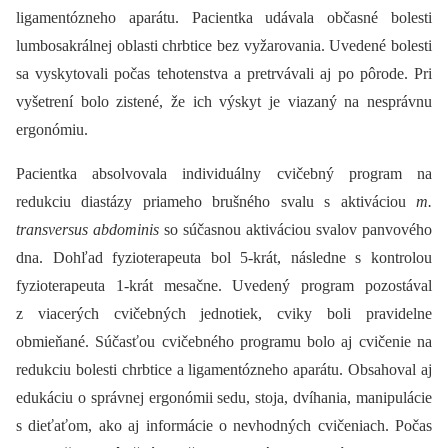
ligamentózneho aparátu. Pacientka udávala občasné bolesti
lumbosakrálnej oblasti chrbtice bez vyžarovania. Uvedené bolesti
sa vyskytovali počas tehotenstva a pretrvávali aj po pôrode. Pri
vyšetrení bolo zistené, že ich výskyt je viazaný na nesprávnu
ergonómiu.
Pacientka absolvovala individuálny cvičebný program na
redukciu diastázy priameho brušného svalu s aktiváciou
m.
transversus abdominis
so súčasnou aktiváciou svalov panvového
dna. Dohľad fyzioterapeuta bol 5-krát, následne s kontrolou
fyzioterapeuta 1-krát mesačne. Uvedený program pozostával
z viacerých cvičebných jednotiek, cviky boli pravidelne
obmieňané. Súčasťou cvičebného programu bolo aj cvičenie na
redukciu bolesti chrbtice a ligamentózneho aparátu. Obsahoval aj
edukáciu o správnej ergonómii sedu, stoja, dvíhania, manipulácie
s dieťaťom, ako aj informácie o nevhodných cvičeniach. Počas