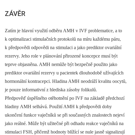
ZÁVĚR
Zatím je hlavní využití odběru AMH v IVF problematice, a to
k optimalizaci stimulačních protokolů na míru každému páru,
k předpovědi odpovědi na stimulaci a jako prediktor ovariální
rezervy. Jeho role v plánování přirozené koncepce musí být
teprve objasněna. AMH nemůže být bezpečně použito jako
prediktor ovariální rezervy u pacientek dlouhodobě užívajících
hormonální kontracepci. Hladina AMH neodráží kvalitu oocytů,
je pouze informativní z hlediska zásoby folikulů.
Předpověď úspěšného otěhotnění po IVF na základě předchozí
hladiny AMH selhává. Použití AMH k předpovědi doby
ukončení funkce vaječníků se při současných znalostech nejeví
jako reálné. Může být užitečné při odhadu reakce vaječníků na
stimulaci FSH, přičemž hodnoty blížící se nule jasně signalizují