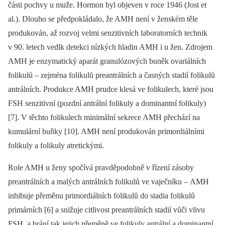
části pochvy u muže. Hormon byl objeven v roce 1946 (Jost et
al.). Dlouho se předpokládalo, že AMH není v ženském těle
produkován, až rozvoj velmi senzitivních laboratorních technik
v 90. letech vedlk detekci nízkých hladin AMH i u žen. Zdrojem
AMH je enzymatický aparát granulózových buněk ovariálních
folikulů –⁠ zejména folikulů preantrálních a časných stadií folikulů
antrálních. Produkce AMH prudce klesá ve folikulech, které jsou
FSH senzitivní (pozdní antrální folikuly a dominantní folikuly)
[7]. V těchto folikulech minimální sekrece AMH přechází na
kumulární buňky [10]. AMH není produkován primordiálními
folikuly a folikuly atretickými.
Role AMH u ženy spočívá pravděpodobně v řízení zásoby
preantrálních a malých antrálních folikulů ve vaječníku –⁠ AMH
inhibuje přeměnu primordiálních folikulů do stadia folikulů
primárních [6] a snižuje citlivost preantrálních stadií vůči vlivu
FSH, a brání tak jejich přeměně ve folikuly antrální a dominantní.