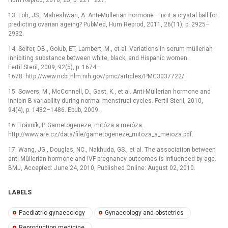
13. Loh, JS., Maheshwari, A. Anti-Mullerian hormone –⁠ is it a crystal ball for
predicting ovarian ageing? PubMed, Hum Reprod, 2011, 26(11), p. 2925–
2932.
14. Seifer, DB., Golub, ET, Lambert, M., et al. Variations in serum müllerian
inhibiting substance between white, black, and Hispanic women.
Fertil Steril, 2009, 92(5), p. 1674–
1678. http://www.ncbi.nlm.nih.gov/pmc/articles/PMC3037722/.
15. Sowers, M., McConnell, D., Gast, K., et al. Anti-Müllerian hormone and
inhibin B variability during normal menstrual cycles. Fertil Steril, 2010,
94(4), p. 1482–1486. Epub, 2009.
16. Trávník, P. Gametogeneze, mitóza a meióza.
http://www.are.cz/data/file/gametogeneze_mitoza_a_meioza.pdf.
17. Wang, JG., Douglas, NC., Nakhuda, GS., et al. The association between
anti-Müllerian hormone and IVF pregnancy outcomes is influenced by age.
BMJ, Accepted: June 24, 2010, Published Online: August 02, 2010.
LABELS
Paediatric gynaecology
Gynaecology and obstetrics
Reproduction medicine