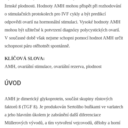
ženské plodnosti. Hodnoty AMH mohou přispět při rozhodování
o stimulačních protokolech pro IVF cykly a být predikcí
odpovědi ovarií na hormonální stimulaci. Vysoké hodnoty AMH
mohou být užitečné k potvrzení diagnózy polycystických ovarií.
V současné době však nejsme schopni pomocí hodnot AMH určit
schopnost páru otěhotnět spontánně.
KLÍČOVÁ SLOVA:
AMH, ovariální stimulace, ovariální rezerva, plodnost
ÚVOD
AMH je dimerický glykoprotein, součást skupiny růstových
faktorů ß (TGF ß). Je produkován Sertoliho buňkami ve varlatech
a jeho hlavním úkolem je zabránění další diferenciace
Müllerových vývodů, a tím vytvoření vejcovodů, dělohy a horní