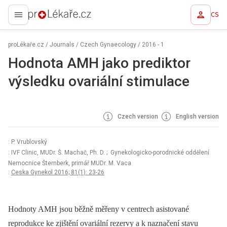
CS
proLékaře.cz
proLékaře.cz
/
Journals
/
Czech Gynaecology
/
2016 - 1
Hodnota AMH jako prediktor
výsledku ovariální stimulace
Czech version
English version
: P. Vrublovský
: IVF Clinic, MUDr. Š. Machač, Ph. D.
; Gynekologicko-porodnické oddělení
Nemocnice Šternberk, primář MUDr. M. Vaca
:
Ceska Gynekol 2016; 81(1): 23-26
Hodnoty AMH jsou běžně měřeny v centrech asistované
reprodukce ke zjištění ovariální rezervy a k naznačení stavu