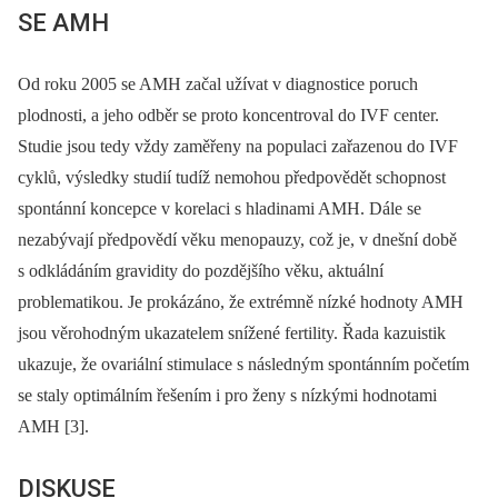
SE AMH
Od roku 2005 se AMH začal užívat v diagnostice poruch
plodnosti, a jeho odběr se proto koncentroval do IVF center.
Studie jsou tedy vždy zaměřeny na populaci zařazenou do IVF
cyklů, výsledky studií tudíž nemohou předpovědět schopnost
spontánní koncepce v korelaci s hladinami AMH. Dále se
nezabývají předpovědí věku menopauzy, což je, v dnešní době
s odkládáním gravidity do pozdějšího věku, aktuální
problematikou. Je prokázáno, že extrémně nízké hodnoty AMH
jsou věrohodným ukazatelem snížené fertility. Řada kazuistik
ukazuje, že ovariální stimulace s následným spontánním početím
se staly optimálním řešením i pro ženy s nízkými hodnotami
AMH [3].
DISKUSE