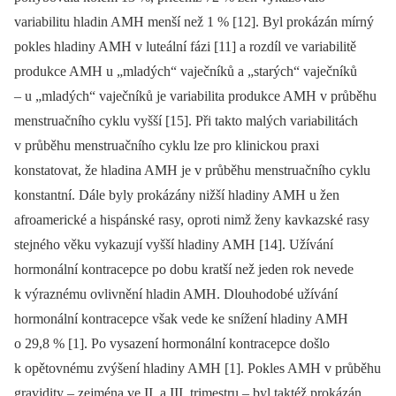
variabilitu hladin AMH menší než 1 % [12]. Byl prokázán mírný
pokles hladiny AMH v luteální fázi [11] a rozdíl ve variabilitě
produkce AMH u „mladých“ vaječníků a „starých“ vaječníků
–⁠ u „mladých“ vaječníků je variabilita produkce AMH v průběhu
menstruačního cyklu vyšší [15]. Při takto malých variabilitách
v průběhu menstruačního cyklu lze pro klinickou praxi
konstatovat, že hladina AMH je v průběhu menstruačního cyklu
konstantní. Dále byly prokázány nižší hladiny AMH u žen
afroamerické a hispánské rasy, oproti nimž ženy kavkazské rasy
stejného věku vykazují vyšší hladiny AMH [14]. Užívání
hormonální kontracepce po dobu kratší než jeden rok nevede
k výraznému ovlivnění hladin AMH. Dlouhodobé užívání
hormonální kontracepce však vede ke snížení hladiny AMH
o 29,8 % [1]. Po vysazení hormonální kontracepce došlo
k opětovnému zvýšení hladiny AMH [1]. Pokles AMH v průběhu
gravidity –⁠ zejména ve II. a III. trimestru –⁠ byl taktéž prokázán