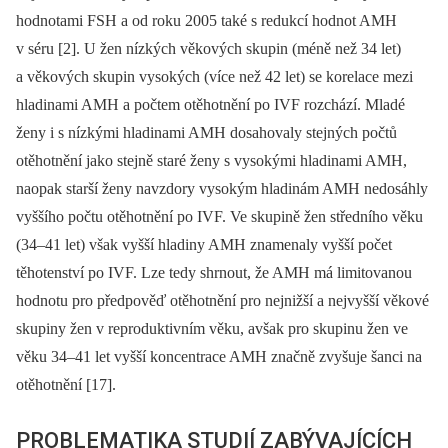
hodnotami FSH a od roku 2005 také s redukcí hodnot AMH
v séru [2]. U žen nízkých věkových skupin (méně než 34 let)
a věkových skupin vysokých (více než 42 let) se korelace mezi
hladinami AMH a počtem otěhotnění po IVF rozchází. Mladé
ženy i s nízkými hladinami AMH dosahovaly stejných počtů
otěhotnění jako stejně staré ženy s vysokými hladinami AMH,
naopak starší ženy navzdory vysokým hladinám AMH nedosáhly
vyššího počtu otěhotnění po IVF. Ve skupině žen středního věku
(34–41 let) však vyšší hladiny AMH znamenaly vyšší počet
těhotenství po IVF. Lze tedy shrnout, že AMH má limitovanou
hodnotu pro předpověď otěhotnění pro nejnižší a nejvyšší věkové
skupiny žen v reproduktivním věku, avšak pro skupinu žen ve
věku 34–41 let vyšší koncentrace AMH značně zvyšuje šanci na
otěhotnění [17].
PROBLEMATIKA STUDIÍ ZABÝVAJÍCÍCH