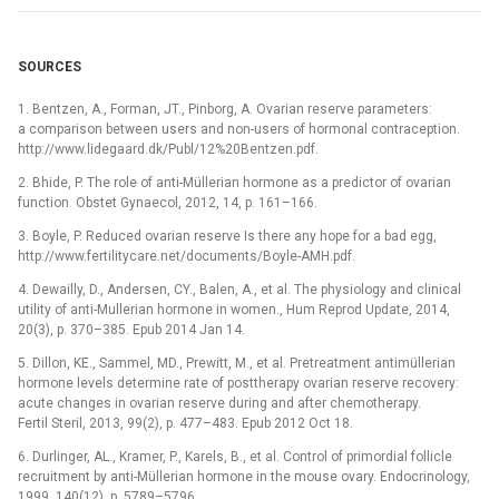
SOURCES
1. Bentzen, A., Forman, JT., Pinborg, A. Ovarian reserve parameters:
a comparison between users and non-users of hormonal contraception.
http://www.lidegaard.dk/Publ/12%20Bentzen.pdf.
2. Bhide, P. The role of anti-Müllerian hormone as a predictor of ovarian
function. Obstet Gynaecol, 2012, 14, p. 161–166.
3. Boyle, P. Reduced ovarian reserve Is there any hope for a bad egg,
http://www.fertilitycare.net/documents/Boyle-AMH.pdf.
4. Dewailly, D., Andersen, CY., Balen, A., et al. The physiology and clinical
utility of anti-Mullerian hormone in women., Hum Reprod Update, 2014,
20(3), p. 370–385. Epub 2014 Jan 14.
5. Dillon, KE., Sammel, MD., Prewitt, M., et al. Pretreatment antimüllerian
hormone levels determine rate of posttherapy ovarian reserve recovery:
acute changes in ovarian reserve during and after chemotherapy.
Fertil Steril, 2013, 99(2), p. 477–483. Epub 2012 Oct 18.
6. Durlinger, AL., Kramer, P., Karels, B., et al. Control of primordial follicle
recruitment by anti-Müllerian hormone in the mouse ovary. Endocrinology,
1999, 140(12), p. 5789–5796.