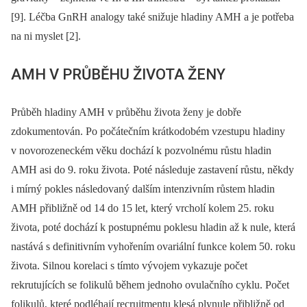
[9]. Léčba GnRH analogy také snižuje hladiny AMH a je potřeba
na ni myslet [2].
AMH V PRŮBĚHU ŽIVOTA ŽENY
Průběh hladiny AMH v průběhu života ženy je dobře
zdokumentován. Po počátečním krátkodobém vzestupu hladiny
v novorozeneckém věku dochází k pozvolnému růstu hladin
AMH asi do 9. roku života. Poté následuje zastavení růstu, někdy
i mírný pokles následovaný dalším intenzivním růstem hladin
AMH přibližně od 14 do 15 let, který vrcholí kolem 25. roku
života, poté dochází k postupnému poklesu hladin až k nule, která
nastává s definitivním vyhořením ovariální funkce kolem 50. roku
života. Silnou korelaci s tímto vývojem vykazuje počet
rekrutujících se folikulů během jednoho ovulačního cyklu. Počet
folikulů, které podléhají recruitmentu klesá plynule přibližně od