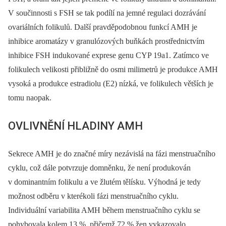
V součinnosti s FSH se tak podílí na jemné regulaci dozrávání
ovariálních folikulů. Další pravděpodobnou funkcí AMH je
inhibice aromatázy v granulózových buňkách prostřednictvím
inhibice FSH indukované exprese genu CYP 19a1. Zatímco ve
folikulech velikosti přibližně do osmi milimetrů je produkce AMH
vysoká a produkce estradiolu (E2) nízká, ve folikulech větších je
tomu naopak.
OVLIVNĚNÍ HLADINY AMH
Sekrece AMH je do značné míry nezávislá na fázi menstruačního
cyklu, což dále potvrzuje domněnku, že není produkován
v dominantním folikulu a ve žlutém tělísku. Výhodná je tedy
možnost odběru v kterékoli fázi menstruačního cyklu.
Individuální variabilita AMH během menstruačního cyklu se
pohybovala kolem 13 %, přičemž 72 % žen vykazovalo