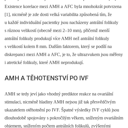
Existence korelace mezi AMH a AFC byla mnohokrát potvrzena
[1], nicméně je zde dosti velká variabilita způsobená tím, že
u každé individuální pacientky jsou nacházeny antrální folikuly
s různou velikostí (obecně mezi 2–10 mm), přičemž menší
antrální folikuly produkují více AMH než antrální folikuly
s velikostí kolem 8 mm. Dalším faktorem, který se podílí na
diskrepanci mezi AMH a AFC, je to, že ultrazvukem jsou měřeny
i atretické folikuly, které AMH neprodukují.
AMH A TĚHOTENSTVÍ PO IVF
AMH se tedy jeví jako vhodný prediktor reakce na ovariální
stimulaci, nicméně hladiny AMH nejsou již tak přesvědčivým
ukazatelem otěhotnění po IVF. Špatné výsledky IVF cyklů jsou
dlouhodobě spojovány s pokročilým věkem, sníženým ovariál­ním
objemem, sníženým počtem antrálních folikulů, zvýšenými