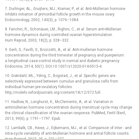
7. Durlinger, AL., Gruijters, MJ., Kramer, P., et al. Anti-Müllerian hormone
inhibits initiation of primordial follicle growth in the mouse ovary.
Endocrinology, 2002, 143(3), p. 1076–1084.
8. Fanchin, R., Schonäuer, LM., Righini, C., et al. Serum anti-Müllerian
hormone dynamics during controlled ovarian hyper­stimulation.
Hum Reprod, 2003, 18(2), p. 328–332.
9. Gerli, S., Favilli, S., Brozzetti, A., et al. Anti-mullerian hormone
concentration during the third trimester of pregnancy and puerperium:
a longitudinal case-control study in normal and diabetic pregnancy.
Endocrine, 2014, 50(1). DOI:10.1007/s12020-014-0515-4.
10. Grøndahl, ML., Yding, C., Bogstad, J., et al. Specific genes are
selectively expressed between cumulus and granulosa cells from
individual human pre-ovulatory follicles.
http://molehr.oxfordjournals.org/content/18/12/572.full.
11. Hadlow, N., Longhurst, K., McClements, A., et al. Variation in
antimüllerian hormone concentration during menstrual cycle may change
the clinical classification of the ovarian response. PubMed, Fertil Steril,
2013, 99(6), p. 1791–1797. Epub.
12. Lambalk, CB., Kwee, J., Eijkemans, MJ., et al. Comparison of inter -⁠ and
intra-cycle variability of anti-Mullerian hormone and antral follicle counts.
Hum Reprod, 2010, 25, p. 221–227.