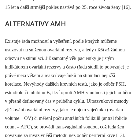
15 let a další strmější pokles nastává po 25. roce života ženy [16].
ALTERNATIVY AMH
Existuje řada možností a vyšetření, podle kterých můžeme
usuzovat na sníženou ovariální rezervu, a tedy nižší až žádnou
odezvu na stimulaci. Již samotný věk pacientky je jistým
indikátorem ovariální rezervy a často (řada studií to potvrzuje) je
právě mezi věkem a reakcí vaječníků na stimulaci nejužší
korelace. Nevýhody dalších krevních testů, jako je odběr FSH,
estradiolu či inhibinu B, tkví oproti AMH v nutnosti jejich odběru
v přesně definovaný čas v průběhu cyklu. Ultrazvukové metody
zjišťování ovariální rezervy, jako je objem vaječníku (ovarian
volume –⁠ OV) či měření počtu antrálních folikulů (antral folicle
count –⁠ AFC), se provádí transvaginální sondou, což řada žen
považuje za invazivnější metodu než odběr periferní krve [13].