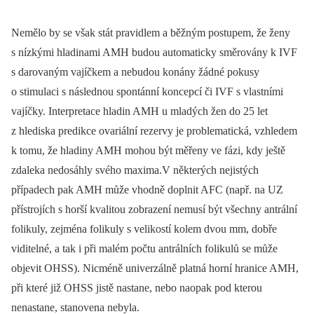
Nemělo by se však stát pravidlem a běžným postupem, že ženy
s nízkými hladinami AMH budou automaticky směrovány k IVF
s darovaným vajíčkem a nebudou konány žádné pokusy
o stimulaci s následnou spontánní koncepcí či IVF s vlastními
vajíčky. Interpretace hladin AMH u mladých žen do 25 let
z hlediska predikce ovariální rezervy je problematická, vzhledem
k tomu, že hladiny AMH mohou být měřeny ve fázi, kdy ještě
zdaleka nedosáhly svého maxima.V některých nejistých
případech pak AMH může vhodně doplnit AFC (např. na UZ
přístrojích s horší kvalitou zobrazení nemusí být všechny antrální
folikuly, zejména folikuly s velikostí kolem dvou mm, dobře
viditelné, a tak i při malém počtu antrálních folikulů se může
objevit OHSS). Nicméně univerzálně platná horní hranice AMH,
při které již OHSS jistě nastane, nebo naopak pod kterou
nenastane, stanovena nebyla.