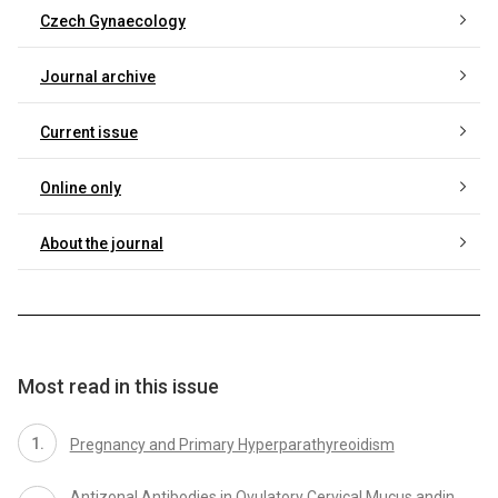
Czech Gynaecology
Journal archive
Current issue
Online only
About the journal
Most read in this issue
Pregnancy and Primary Hyperparathyreoidism
Antizonal Antibodies in Ovulatory Cervical Mucus andin