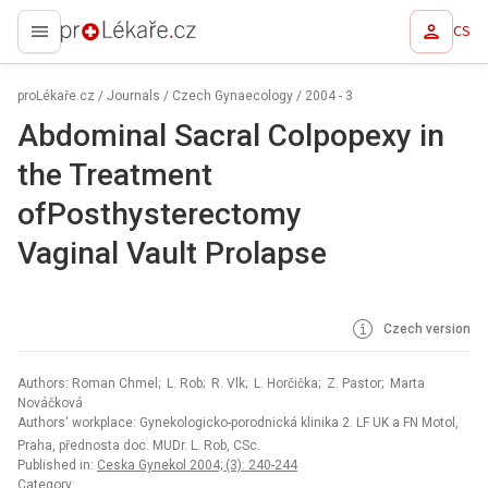
CS
proLékaře.cz
proLékaře.cz
/
Journals
/
Czech Gynaecology
/
2004 - 3
Abdominal Sacral Colpopexy in
the Treatment
ofPosthysterectomy
Vaginal Vault Prolapse
Czech version
Authors: Roman Chmel; L. Rob; R. Vlk; L. Horčička; Z. Pastor; Marta
Nováčková
Authors‘ workplace: Gynekologicko-porodnická klinika 2. LF UK a FN Motol,
Praha, přednosta doc. MUDr. L. Rob, CSc.
Published in:
Ceska Gynekol 2004; (3): 240-244
Category: