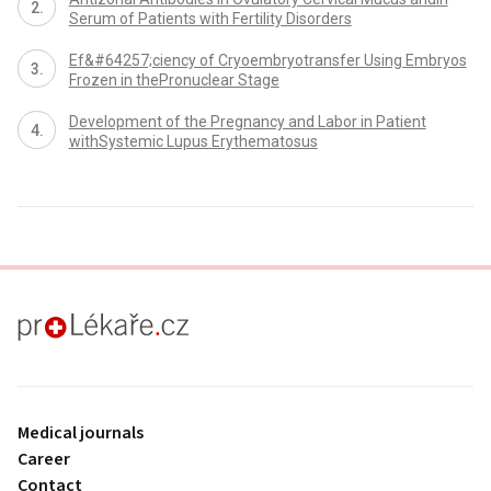
Serum of Patients with Fertility Disorders
Ef&#64257;ciency of Cryoembryotransfer Using Embryos
Frozen in thePronuclear Stage
Development of the Pregnancy and Labor in Patient
withSystemic Lupus Erythematosus
proLékaře.cz
Medical journals
Career
Contact