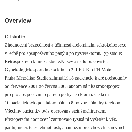
Overview
Cíl studie:
Zhodnocení bezpečnosti a účinnosti abdominální sakrokolpopexe
v léčbě prolapsupoševního pahýlu po hysterektomii.Typ studie:
Retrospektivní klinická studie.Název a sídlo pracoviště:
Gynekologicko-porodnická klinika 2. LF UK a FN Motol,
Praha.Metodika: Studie zahrnující 18 pacientek, které podstoupily
od července 2001 do června 2003 abdominálnísakrokolpopexi
pro prolaps poševního pahýlu po hysterektomii. Celkem
10 pacientekbylo po abdominální a 8 po vaginální hysterektomii.
Všechny pacientky byly operovány stejnýmchirurgem.
Předoperační hodnocení zahrnovalo fyzikální vyšetření, věk,
paritu, index tělesnéhmotnosti, anamnézu předchozích pánevních