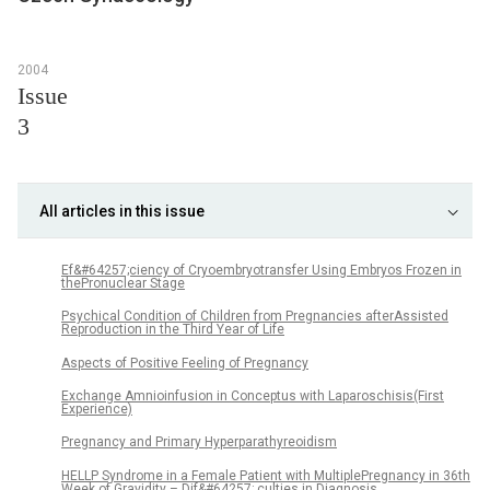
2004
Issue
3
All articles in this issue
Ef&#64257;ciency of Cryoembryotransfer Using Embryos Frozen in
thePronuclear Stage
Psychical Condition of Children from Pregnancies afterAssisted
Reproduction in the Third Year of Life
Aspects of Positive Feeling of Pregnancy
Exchange Amnioinfusion in Conceptus with Laparoschisis(First
Experience)
Pregnancy and Primary Hyperparathyreoidism
HELLP Syndrome in a Female Patient with MultiplePregnancy in 36th
Week of Gravidity – Dif&#64257; culties in Diagnosis