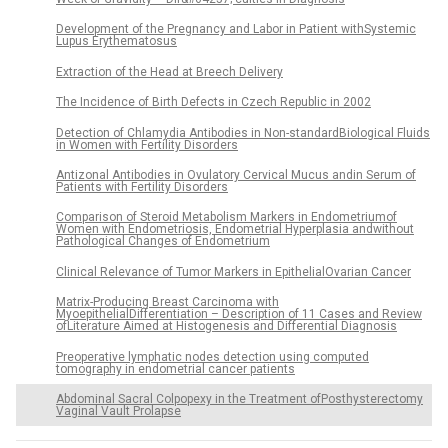
Development of the Pregnancy and Labor in Patient withSystemic
Lupus Erythematosus
Extraction of the Head at Breech Delivery
The Incidence of Birth Defects in Czech Republic in 2002
Detection of Chlamydia Antibodies in Non-standardBiological Fluids
in Women with Fertility Disorders
Antizonal Antibodies in Ovulatory Cervical Mucus andin Serum of
Patients with Fertility Disorders
Comparison of Steroid Metabolism Markers in Endometriumof
Women with Endometriosis, Endometrial Hyperplasia andwithout
Pathological Changes of Endometrium
Clinical Relevance of Tumor Markers in EpithelialOvarian Cancer
Matrix-Producing Breast Carcinoma with
MyoepithelialDifferentiation – Description of 11 Cases and Review
ofLiterature Aimed at Histogenesis and Differential Diagnosis
Preoperative lymphatic nodes detection using computed
tomography in endometrial cancer patients
Abdominal Sacral Colpopexy in the Treatment ofPosthysterectomy
Vaginal Vault Prolapse