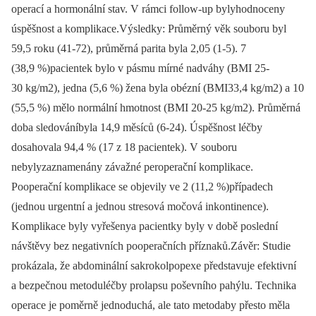
operací a hormonální stav. V rámci follow-up bylyhodnoceny
úspěšnost a komplikace.Výsledky: Průměrný věk souboru byl
59,5 roku (41-72), průměrná parita byla 2,05 (1-5). 7
(38,9 %)pacientek bylo v pásmu mírné nadváhy (BMI 25-
30 kg/m2), jedna (5,6 %) žena byla obézní (BMI33,4 kg/m2) a 10
(55,5 %) mělo normální hmotnost (BMI 20-25 kg/m2). Průměrná
doba sledováníbyla 14,9 měsíců (6-24). Úspěšnost léčby
dosahovala 94,4 % (17 z 18 pacientek). V souboru
nebylyzaznamenány závažné peroperační komplikace.
Pooperační komplikace se objevily ve 2 (11,2 %)případech
(jednou urgentní a jednou stresová močová inkontinence).
Komplikace byly vyřešenya pacientky byly v době poslední
návštěvy bez negativních pooperačních příznaků.Závěr: Studie
prokázala, že abdominální sakrokolpopexe představuje efektivní
a bezpečnou metoduléčby prolapsu poševního pahýlu. Technika
operace je poměrně jednoduchá, ale tato metodaby přesto měla