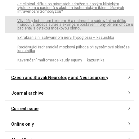
Je clinical‑ diffusion mismatch sdružen s dobrým klinickým
výsledkem u pacientů s akutním ischemickým iktem léčených
intravenózní trombolýzou?
Vliv léčby botulinum toxinem‑ A a redresního sádrování na délku
musculus triceps surae a ekvinózní postavení nohy během chůze u
pacientů s dětskou mozkovou obrnou
Extrakraniální schwannom nervi hypoglossi – kazuistika
Recidivující ischemická mozková příhoda při systémové skleróze –
kazuistika
Kavernózní malformace kaudy equiny – kazuistika
Czech and Slovak Neurology and Neurosurgery
Journal archive
Current issue
Online only