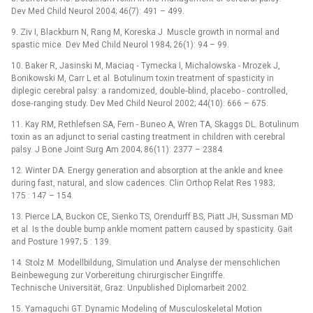
Dev Med Child Neurol 2004; 46(7): 491 –⁠ 499.
9. Ziv I, Blackburn N, Rang M, Koreska J. Muscle growth in normal and
spastic mice. Dev Med Child Neurol 1984; 26(1): 94 –⁠ 99.
10. Baker R, Jasinski M, Maciaq ‑⁠ Tymecka I, Michalowska -⁠ Mrozek J,
Bonikowski M, Carr L et al. Botulinum toxin treatment of spasticity in
diplegic cerebral palsy: a randomized, double‑blind, placebo -⁠ controlled,
dose‑ranging study. Dev Med Child Neurol 2002; 44(10): 666 –⁠ 675.
11. Kay RM, Rethlefsen SA, Fern -⁠ Buneo A, Wren TA, Skaggs DL. Botulinum
toxin as an adjunct to serial casting treatment in children with cerebral
palsy. J Bone Joint Surg Am 2004; 86(11): 2377 –⁠ 2384.
12. Winter DA. Energy generation and absorption at the ankle and knee
during fast, natural, and slow cadences. Clin Orthop Relat Res 1983;
175 : 147 –⁠ 154.
13. Pierce LA, Buckon CE, Sienko TS, Orendurff BS, Piatt JH, Sussman MD
et al. Is the double bump ankle moment pattern caused by spasticity. Gait
and Posture 1997; 5 : 139.
14. Stolz M. Modellbildung, Simulation und Analyse der menschlichen
Beinbewegung zur Vorbereitung chirurgischer Eingriffe.
Technische Universität, Graz: Unpublished Diplomarbeit 2002.
15. Yamaguchi GT. Dynamic Modeling of Musculoskeletal Motion