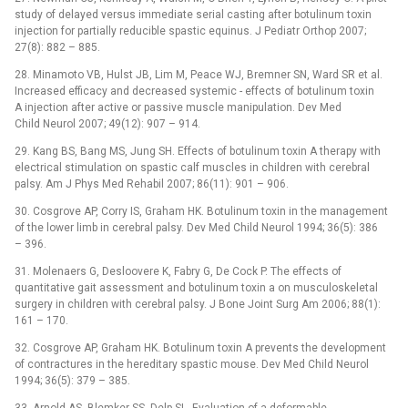
study of delayed versus immediate serial casting after botulinum toxin
injection for partially reducible spastic equinus. J Pediatr Orthop 2007;
27(8): 882 –⁠ 885.
28. Minamoto VB, Hulst JB, Lim M, Peace WJ, Bremner SN, Ward SR et al.
Increased efficacy and decreased systemic -⁠ effects of botulinum toxin
A injection after active or passive muscle manipulation. Dev Med
Child Neurol 2007; 49(12): 907 –⁠ 914.
29. Kang BS, Bang MS, Jung SH. Effects of botulinum toxin A therapy with
electrical stimulation on spastic calf muscles in children with cerebral
palsy. Am J Phys Med Rehabil 2007; 86(11): 901 –⁠ 906.
30. Cosgrove AP, Corry IS, Graham HK. Botulinum toxin in the management
of the lower limb in cerebral palsy. Dev Med Child Neurol 1994; 36(5): 386
–⁠ 396.
31. Molenaers G, Desloovere K, Fabry G, De Cock P. The effects of
quantitative gait assessment and botulinum toxin a on musculoskeletal
surgery in children with cerebral palsy. J Bone Joint Surg Am 2006; 88(1):
161 –⁠ 170.
32. Cosgrove AP, Graham HK. Botulinum toxin A prevents the development
of contractures in the hereditary spastic mouse. Dev Med Child Neurol
1994; 36(5): 379 –⁠ 385.