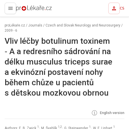
CS
proLékaře.cz
proLékaře.cz
/
Journals
/
Czech and Slovak Neurology and Neurosurgery
/
2009 - 6
Vliv léčby botulinum toxinem
‑⁠ A a redresního sádrování na
délku musculus triceps surae
a ekvinózní postavení nohy
během chůze u pacientů
s dětskou mozkovou obrnou
English version
1
1,2
1
1
Authors: E. B. Zwick
; M. Švehlík
; G. Steinwender
; W. E. Linhart