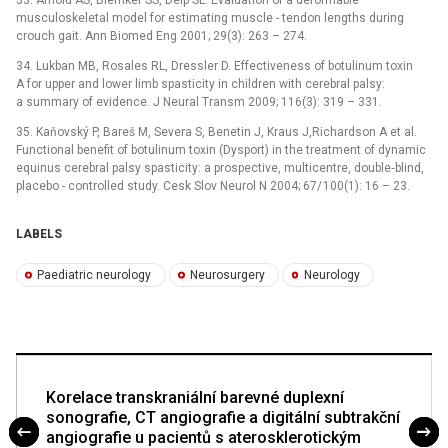
33. Arnold AS, Blemker SS, Delp SL. Evaluation of a deformable
musculoskeletal model for estimating muscle -⁠ tendon lengths during
crouch gait. Ann Biomed Eng 2001; 29(3): 263 –⁠ 274.
34. Lukban MB, Rosales RL, Dressler D. Effectiveness of botulinum toxin
A for upper and lower limb spasticity in children with cerebral palsy:
a summary of evidence. J Neural Transm 2009; 116(3): 319 –⁠ 331.
35. Kaňovský P, Bareš M, Severa S, Benetin J, Kraus J,Richardson A et al.
Functional benefit of botulinum toxin (Dysport) in the treatment of dynamic
equinus cerebral palsy spasticity: a prospective, multicentre, double‑blind,
placebo -⁠ controlled study. Cesk Slov Neurol N 2004; 67/ 100(1): 16 –⁠ 23.
LABELS
Paediatric neurology
Neurosurgery
Neurology
Korelace transkraniální barevné duplexní
sonografie, CT angiografie a digitální subtrakční
angiografie u pacientů s aterosklerotickým