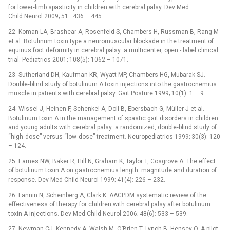
for lower‑limb spasticity in children with cerebral palsy. Dev Med
Child Neurol 2009; 51 : 436 –⁠ 445.
22. Koman LA, Brashear A, Rosenfeld S, Chambers H, Russman B, Rang M
et al. Botulinum toxin type a neuromuscular blockade in the treatment of
equinus foot deformity in cerebral palsy: a multicenter, open -⁠ label clinical
trial. Pediatrics 2001; 108(5): 1062 –⁠ 1071.
23. Sutherland DH, Kaufman KR, Wyatt MP, Chambers HG, Mubarak SJ.
Double‑blind study of botulinum A toxin injections into the gastrocnemius
muscle in patients with cerebral palsy. Gait Posture 1999; 10(1): 1 –⁠ 9.
24. Wissel J, Heinen F, Schenkel A, Doll B, Ebersbach G, Müller J et al.
Botulinum toxin A in the management of spastic gait disorders in children
and young adults with cerebral palsy: a randomized, double‑blind study of
“high‑dose” versus “low‑dose” treatment. Neuropediatrics 1999; 30(3): 120
–⁠ 124.
25. Eames NW, Baker R, Hill N, Graham K, Taylor T, Cosgrove A. The effect
of botulinum toxin A on gastrocnemius length: magnitude and duration of
response. Dev Med Child Neurol 1999; 41(4): 226 –⁠ 232.
26. Lannin N, Scheinberg A, Clark K. AACPDM systematic review of the
effectiveness of therapy for children with cerebral palsy after botulinum
toxin A injections. Dev Med Child Neurol 2006; 48(6): 533 –⁠ 539.
27. Newman CJ, Kennedy A, Walsh M, O’Brien T, Lynch B, Hensey O. A pilot