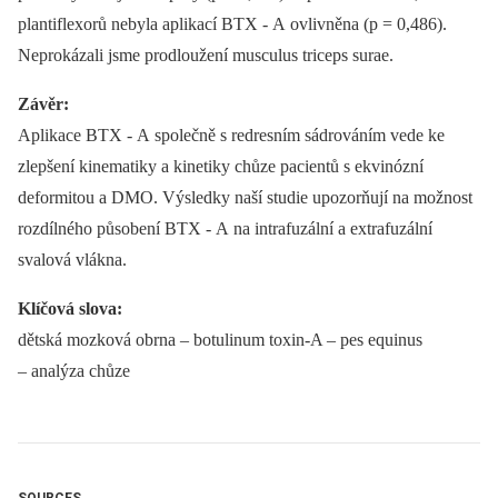
plantiflexorů nebyla aplikací BTX ‑⁠ A ovlivněna (p = 0,486).
Neprokázali jsme prodloužení musculus triceps surae.
Závěr:
Aplikace BTX ‑⁠ A společně s redresním sádrováním vede ke
zlepšení kinematiky a kinetiky chůze pacientů s ekvinózní
deformitou a DMO. Výsledky naší studie upozorňují na možnost
rozdílného působení BTX ‑⁠ A na intrafuzální a extrafuzální
svalová vlákna.
Klíčová slova:
dětská mozková obrna –⁠ botulinum toxin-A –⁠ pes equinus
–⁠ analýza chůze