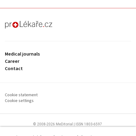
proLékaře.cz
Medical journals
Career
Contact
Cookie statement
Cookie settings
© 2008-2026 MeDitorial | ISSN 1803-6597
The content of this site is intended for health care professionals
Terms of