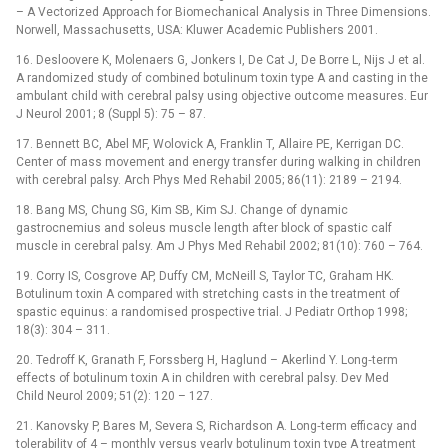
–⁠ A Vectorized Approach for Biomechanical Analysis in Three Dimensions.
Norwell, Massachusetts, USA: Kluwer Academic Publishers 2001.
16. Desloovere K, Molenaers G, Jonkers I, De Cat J, De Borre L, Nijs J et al.
A randomized study of combined botulinum toxin type A and casting in the
ambulant child with cerebral palsy using objective outcome measures. Eur
J Neurol 2001; 8 (Suppl 5): 75 –⁠ 87.
17. Bennett BC, Abel MF, Wolovick A, Franklin T, Allaire PE, Kerrigan DC.
Center of mass movement and energy transfer during walking in children
with cerebral palsy. Arch Phys Med Rehabil 2005; 86(11): 2189 –⁠ 2194.
18. Bang MS, Chung SG, Kim SB, Kim SJ. Change of dynamic
gastrocnemius and soleus muscle length after block of spastic calf
muscle in cerebral palsy. Am J Phys Med Rehabil 2002; 81(10): 760 –⁠ 764.
19. Corry IS, Cosgrove AP, Duffy CM, McNeill S, Taylor TC, Graham HK.
Botulinum toxin A compared with stretching casts in the treatment of
spastic equinus: a randomised prospective trial. J Pediatr Orthop 1998;
18(3): 304 –⁠ 311.
20. Tedroff K, Granath F, Forssberg H, Haglund –⁠ Akerlind Y. Long‑term
effects of botulinum toxin A in children with cerebral palsy. Dev Med
Child Neurol 2009; 51(2): 120 –⁠ 127.
21. Kanovsky P, Bares M, Severa S, Richardson A. Long‑term efficacy and
tolerability of 4 –⁠ monthly versus yearly botulinum toxin type A treatment