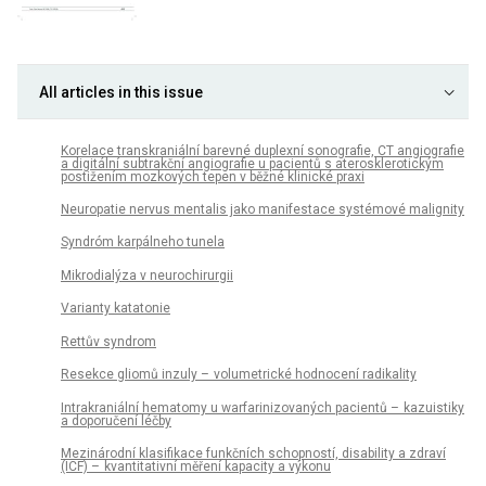
All articles in this issue
Korelace transkraniální barevné duplexní sonografie, CT angiografie
a digitální subtrakční angiografie u pacientů s aterosklerotickým
postižením mozkových tepen v běžné klinické praxi
Neuropatie nervus mentalis jako manifestace systémové malignity
Syndróm karpálneho tunela
Mikrodialýza v neurochirurgii
Varianty katatonie
Rettův syndrom
Resekce gliomů inzuly – volumetrické hodnocení radikality
Intrakraniální hematomy u warfarinizovaných pacientů – kazuistiky
a doporučení léčby
Mezinárodní klasifikace funkčních schopností, disability a zdraví
(ICF) – kvantitativní měření kapacity a výkonu