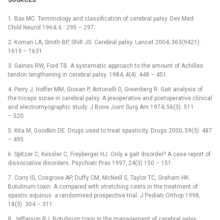
SOURCES
1. Bax MC. Terminology and classification of cerebral palsy. Dev Med
Child Neurol 1964; 6 : 295 –⁠ 297.
2. Koman LA, Smith BP, Shilt JS. Cerebral palsy. Lancet 2004; 363(9421):
1619 –⁠ 1631.
3. Gaines RW, Ford TB. A systematic approach to the amount of Achilles
tendon lengthening in cerebral palsy. 1984; 4(4): 448 –⁠ 451.
4. Perry J, Hoffer MM, Giovan P, Antonelli D, Greenberg R. Gait analysis of
the triceps surae in cerebral palsy. A preoperative and postoperative clinical
and electromyographic study. J Bone Joint Surg Am 1974; 56(3): 511
–⁠ 520.
5. Kita M, Goodkin DE. Drugs used to treat spasticity. Drugs 2000; 59(3): 487
–⁠ 495.
6. Spitzer C, Kessler C, Freyberger HJ. Only a gait disorder? A case report of
dissociative disorders. Psychiatr Prax 1997; 24(3):150 –⁠ 151.
7. Corry IS, Cosgrove AP, Duffy CM, McNeill S, Taylor TC, Graham HK.
Botulinum toxin. A compared with stretching casts in the treatment of
spastic equinus: a randomised prospective trial. J Pediatr Orthop 1998;
18(3): 304 –⁠ 311.
8. Jefferson RJ. Botulinum toxin in the management of cerebral palsy.