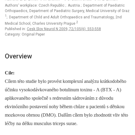
Authors‘ workplace: Czech Republic
; Austria
; Department of Paediatric
Orthopaedics, Department of Paediatric Surgery, Medical University of Graz
1
; Department of Child and Adult Orthopaedics and Traumatology, 2nd
2
Medical School, Charles University Prague
Published in:
Cesk Slov Neurol N 2009; 72/105(6): 553-558
Category: Original Paper
Overview
Cíle:
Cílem této studie bylo provést komplexní analýzu krátkodobého
účinku vysokodávkovaného botulinum toxinu -⁠ A (BTX ‑⁠ A)
aplikovaného společně s redresním sádrováním z důvodu
ekvinózního postavení nohy během chůze u pacientů s dětskou
mozkovou obrnou (DMO). Dalším cílem bylo zhodnotit vliv této
léčby na délku musculus triceps surae.