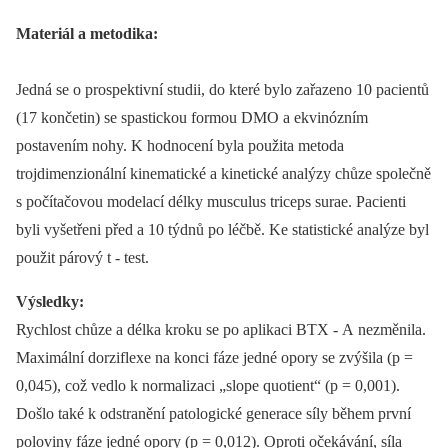
Materiál a metodika:
Jedná se o prospektivní studii, do které bylo zařazeno 10 pacientů
(17 končetin) se spastickou formou DMO a ekvinózním
postavením nohy. K hodnocení byla použita metoda
trojdimenzionální kinematické a kinetické analýzy chůze společně
s počítačovou modelací délky musculus triceps surae. Pacienti
byli vyšetřeni před a 10 týdnů po léčbě. Ke statistické analýze byl
použit párový t -⁠ test.
Výsledky:
Rychlost chůze a délka kroku se po aplikaci BTX ‑⁠ A nezměnila.
Maximální dorziflexe na konci fáze jedné opory se zvýšila (p =
0,045), což vedlo k normalizaci „slope quotient“ (p = 0,001).
Došlo také k odstranění patologické generace síly během první
poloviny fáze jedné opory (p = 0,012). Oproti očekávání, síla