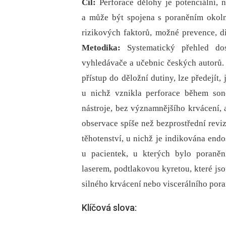
Cíl:
Perforace dělohy je potenciální,
a může být spojena s poraněním okoln
rizikových faktorů, možné prevence, di
Metodika:
Systematický přehled d
vyhledávače a učebnic českých autorů
přístup do děložní dutiny, lze předejít,
u nichž vznikla perforace během son
nástroje, bez významnějšího krvácení, 
observace spíše než bezprostřední reviz
těhotenství, u nichž je indikována endo
u pacientek, u kterých bylo poraněn
laserem, podtlakovou kyretou, které j
silného krvácení nebo viscerálního pora
Klíčová slova: