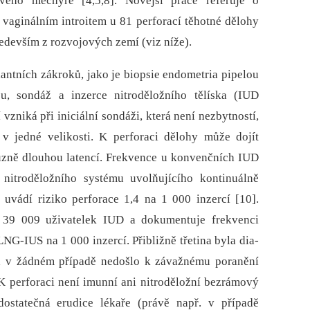
ého měchýře [4,5,8]. Novější práce referuje o
 vaginálním introitem u 81 perforací těhotné dělohy
především z rozvojových zemí (viz níže).
antních zákroků, jako je bio­psie endometria pipelou
pu, sondáž a inzerce nitroděložního tělíska (IUD
í vzniká při iniciální sondáži, která není nezbytností,
 v jedné velikosti. K perforaci dělohy může dojít
různě dlouhou latencí. Frekvence u konvenčních IUD
 nitroděložního systému uvolňujícího kontinuálně
 uvádí riziko perforace 1,4 na 1 000 inzercí [10].
 39 009 uživatelek IUD a dokumentuje frekvenci
LNG-IUS na 1 000 inzercí. Přibližně třetina byla dia­
a v žádném případě nedošlo k závažnému poranění
 K perforaci není imunní ani nitroděložní bezrámový
dostatečná erudice lékaře (právě např. v případě