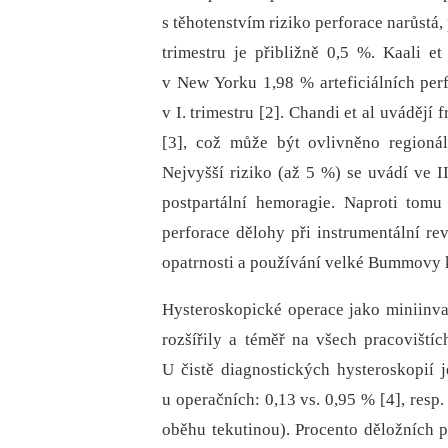
s těhotenstvím riziko perforace narůstá, 
trimestru je přibližně 0,5 %. Kaali 
v New Yorku 1,98 % arteficiálních perf
v I. trimestru [2]. Chandi et al uvádějí
[3], což může být ovlivněno regionál
Nejvyšší riziko (až 5 %) se uvádí ve II
postpartální hemoragie. Naproti tomu
perforace dělohy při instrumentální re
opatrnosti a používání velké Bummovy 
Hysteroskopické operace jako miniinv
rozšířily a téměř na všech pracovištíc
U čistě dia­gnostických hysteroskopií
u operačních: 0,13 vs. 0,95 % [4], resp
oběhu tekutinou). Procento děložních p