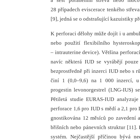
a šest poraněním střeva nebo močov
28 případech eviscerace tenkého střeva
[9], jedná se o odstrašující kazuistiky 
K perforaci dělohy může dojít i u ambul
nebo použití flexibilního hysterosko
–⁠ intrauterine device). Většina perforac
navíc ně­kte­rá IUD se vyrábějí pouze
bezprostředně při inzerci IUD nebo s 
činí 1 (0,0–9,6) na 1 000 inzercí, u
progestin levonorgestrel (LNG-IUS) se
Pětiletá studie EURAS-IUD analyzuje
perforace 1,6 pro IUD s mědí a 2,1 pro 
gnostikována 12 měsíců po zavedení 
břišních nebo pánevních struktur [11].
systém. Nejčastější příčinou bývá ne