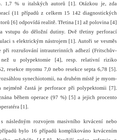
. 1,7 % u italských autorů [1]. Otázkou je, zda
rací (11 případů z celkem 15 142 dia­gnostických
orů [6] odpovídá realitě. Třetina [1] až polovina [4]
 a vstupu do děložní dutiny. Dvě třetiny perforací
ulaci s elektrickým nástrojem [1]. Autoři se vesměs
e při rozrušování intrauterinních adhezí (Fritschův-
ež u polypektomie [4], resp. relativní riziko
52, resekce myomu 7,0 nebo resekce septa 6,78 [5].
í rozsáhlou synechiotomii, na druhém místě je myom­
 nejméně častá je perforace při polypektomii [7].
oznána během operace (97 %) [5] a jejich procento
peratéra [1].
 s následným rozvojem masivního krvácení nebo
 případů bylo 16 případů komplikováno krvácením