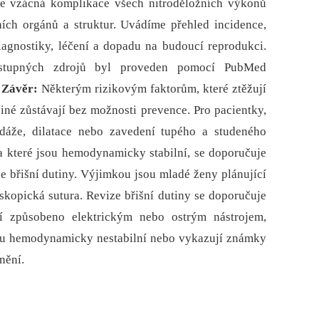
 ne vzácná komplikace všech nitroděložních výkonů
ích orgánů a struktur. Uvádíme přehled incidence,
a­gnostiky, léčení a dopadu na budoucí reprodukci.
ostupných zdrojů byl proveden pomocí PubMed
.
Závěr:
Ně­kte­rým rizikovým faktorům, které ztěžují
 jiné zůstávají bez možnosti prevence. Pro pacientky,
dáže, dilatace nebo zavedení tupého a studeného
a které jsou hemodynamicky stabilní, se doporučuje
e břišní dutiny. Výjimkou jsou mladé ženy plánující
skopická sutura. Revize břišní dutiny se doporučuje
í způsobeno elektrickým nebo ostrým nástrojem,
sou hemodynamicky nestabilní nebo vykazují známky
nění.