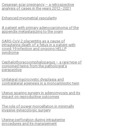
Cesarean scar pregnancy – a retrospective
analysis of cases in the years 2012–2021
Enhanced myometrial vascularity
A patient with primary adenocarcinoma of the
appendix metastasizing to the ovary
SARS-CoV-2 placentitis as a cause of
intrauterine death of a fetus in a patient with
covid-19 infection and ongoing HELLP
syndrome
Cephalothoracoomphalopagus – a rare type of
conjoined twins from the pathologist’s
perspective
Unilateral macrocystic dysplasia and
contralateral agenesis in a monoamniotic twin
Uterus sparing surgery in adenomyosis and its
impact on reproductive outcomes
The role of power morcellation in minimally
invasive gynecologic surgery
Uterine perforation during intrauterine
procedures and its management