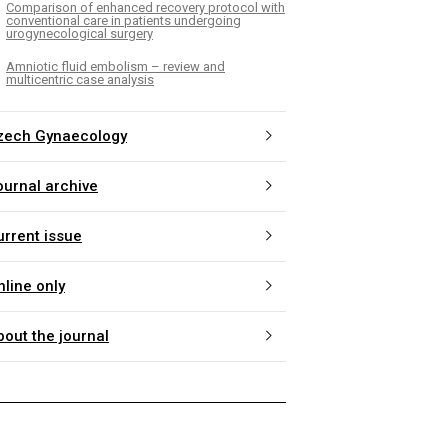
Comparison of enhanced recovery protocol with
conventional care in patients undergoing
urogynecological surgery
Amniotic fluid embolism – review and
multicentric case analysis
zech Gynaecology
ournal archive
urrent issue
nline only
bout the journal