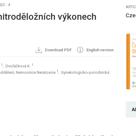
22 - 4
ARTI
 nitroděložních výkonech
Cze
Download PDF
English version
1
1
.
; Dvořáčková K.
1
oddělení, Nemocnice Neratovice
; Gynekologicko-porodnická
Al