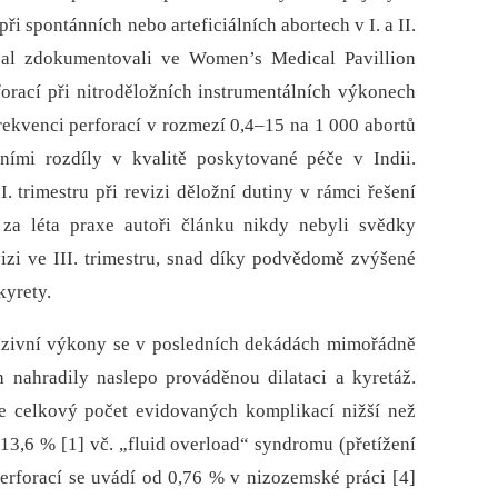
při spontánních nebo arteficiálních abortech v I. a II.
et al zdokumentovali ve Women’s Medical Pavillion
orací při nitroděložních instrumentálních výkonech
 frekvenci perforací v rozmezí 0,4–15 na 1 000 abortů
ními rozdíly v kvalitě poskytované péče v Indii.
I. trimestru při revizi děložní dutiny v rámci řešení
 za léta praxe autoři článku nikdy nebyli svědky
vizi ve III. trimestru, snad díky podvědomě zvýšené
kyrety.
azivní výkony se v posledních dekádách mimořádně
h nahradily naslepo prováděnou dilataci a kyretáž.
 je celkový počet evidovaných komplikací nižší než
. 13,6 % [1] vč. „fluid overload“ syndromu (přetížení
erforací se uvádí od 0,76 % v nizozemské práci [4]